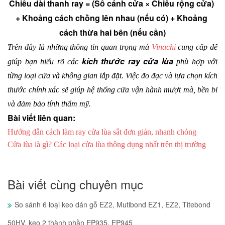
Chiều dài thanh ray = (Số cánh cửa × Chiều rộng cửa) 
+ Khoảng cách chồng lên nhau (nếu có) + Khoảng 
cách thừa hai bên (nếu cần)
Trên đây là những thông tin quan trọng mà 
Vinachi
 cung cấp để 
kích thước ray cửa lùa
giúp bạn hiểu rõ các 
 phù hợp với 
từng loại cửa và không gian lắp đặt. Việc đo đạc và lựa chọn kích 
thước chính xác sẽ giúp hệ thống cửa vận hành mượt mà, bền bỉ 
và đảm bảo tính thẩm mỹ. 
Bài viết liên quan:
Hướng dẫn cách làm ray cửa lùa sắt đơn giản, nhanh chóng
Cửa lùa là gì? Các loại cửa lùa thông dụng nhất trên thị trường
Bài viết cùng chuyên mục
So sánh 6 loại keo dán gỗ EZ2, Mutibond EZ1, EZ2, Titebond
50HV, keo 2 thành phần EP935, EP945