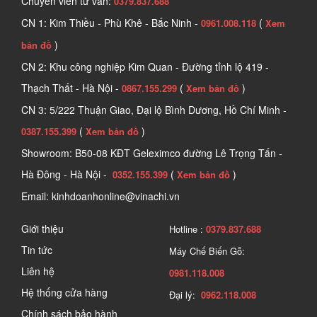
Chuyên viên tư vấn:
0379.837.688
CN 1: Kim Thiều - Phù Khê - Bắc Ninh -
(
0961.008.118
Xem
)
bản đồ
CN 2: Khu công nghiệp Kim Quan - Đường tỉnh lộ 419 -
Thạch Thất - Hà Nội -
(
)
0867.155.299
Xem bản đồ
CN 3: 5/222 Thuận Giao, Đại lộ Bình Dương, Hồ Chí Minh -
(
)
0387.155.399
Xem bản đồ
Showroom: B50-08 KĐT Geleximco đường Lê Trọng Tấn -
Hà Đông - Hà Nội -
(
)
0352.155.399
Xem bản đồ
Email: kinhdoanhonline@vinachi.vn
Giới thiệu
Hotline :
0379.837.688
Tin tức
Máy Chế Biến Gỗ:
Liên hệ
0981.118.008
Hệ thống cửa hàng
Đại lý:
0962.118.008
Chính sách bảo hành