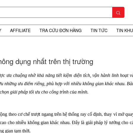
Y
AFFILIATE
TRA CỨU ĐƠN HÀNG
TIN TỨC
TIN KH
hông dụng nhất trên thị trường
ược ưa chuộng nhờ khả năng tiết kiệm diện tích, vận hành linh hoạt v
ữu những ưu điểm riêng, phù hợp với nhiều không gian khác nhau. Bài 
 chọn giải pháp tối ưu cho công trình của mình.
 động theo cơ chế trượt ngang trên hệ thống ray cố định, thay vì mở quay
t cao cho nhiều không gian khác nhau. Đây là giải pháp lý tưởng cho cá
g gian tạm thời.