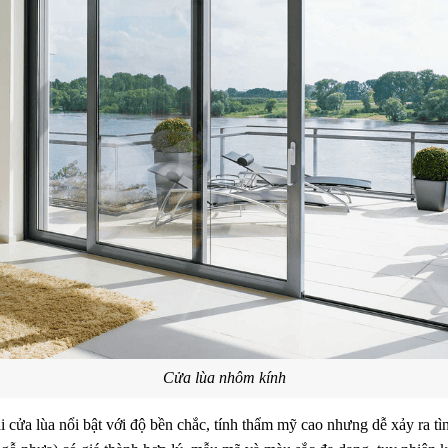
Cửa lùa nhôm kính
ại cửa lùa nổi bật với độ bền chắc, tính thẩm mỹ cao nhưng dễ xảy ra t