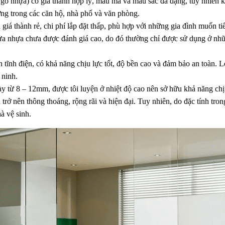
ỗ nhựa) có giá thành hợp lý, mẫu mã và màu sắc đa dạng, tuy nhiên 
g trong các căn hộ, nhà phố và văn phòng.
giá thành rẻ, chi phí lắp đặt thấp, phù hợp với những gia đình muốn tiế
a nhựa chưa được đánh giá cao, do đó thường chỉ được sử dụng ở những
sơn tĩnh điện, có khả năng chịu lực tốt, độ bền cao và đảm bảo an toàn.
 ninh.
y từ 8 – 12mm, được tôi luyện ở nhiệt độ cao nên sở hữu khả năng chịu
n trở nên thông thoáng, rộng rãi và hiện đại. Tuy nhiên, do đặc tính tron
à vệ sinh.