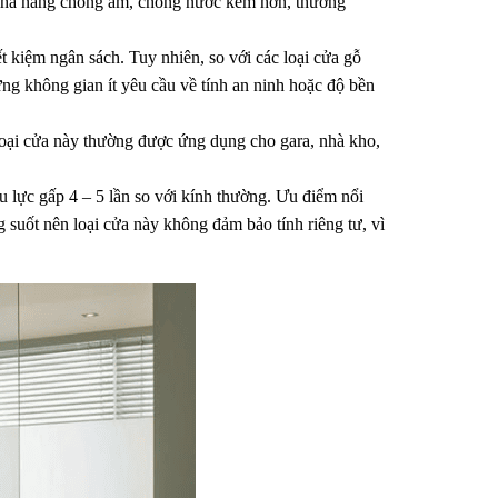
khả năng chống ẩm, chống nước kém hơn, thường 
t kiệm ngân sách. Tuy nhiên, so với các loại cửa gỗ 
 không gian ít yêu cầu về tính an ninh hoặc độ bền 
 Loại cửa này thường được ứng dụng cho gara, nhà kho, 
 lực gấp 4 – 5 lần so với kính thường. Ưu điểm nổi 
g suốt nên loại cửa này không đảm bảo tính riêng tư, vì 