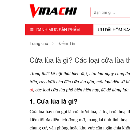
DANH MỤC SẢN PHẨM
ƯU ĐÃI HÔM NA
Dụng Cụ - Công Cụ
Trang chủ
Điểm Tin
Mũi Soi - Dao Tubi
Cửa lùa là gì? Các loại cửa lùa t
Phụ Kiện
Trong thiết kế nội thất hiện đại, cửa lùa ngày càng đ
Máy Cầm Tay
trên, ray dưới cho đến cửa lùa gấp, mỗi loại đều sở h
gì
, 
các loại cửa lùa
 phổ biến hiện nay, để dễ dàng lựa
Máy Chế Biến Gỗ
1. Cửa lùa là gì?
Thiết bị Dùng Hơi
Cửa lùa hay còn gọi là cửa trượt lùa, là loại cửa hoạt
Vật Tư Tiêu Hao
kiệm tối đa diện tích đóng mở, mang lại tính linh hoạ
chung cư, văn phòng hoặc khu vực cần ngăn chia khôn
Khóa - Phụ Kiện Cửa