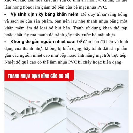
xúc với các loại hóa chất tẩy rửa có tính ăn mòn, vì chúng có thể 
làm hỏng hoặc làm giảm độ bền của bề mặt nhựa PVC. 
Vệ sinh định kỳ bằng khăn mềm
: Để duy trì sự sáng bóng 
và sạch sẽ của sản phẩm, bạn nên lau nhẹ thanh nhựa bằng một 
khăn mềm ẩm để loại bỏ bụi bẩn. Tránh sử dụng khăn thô ráp 
hoặc chất tẩy rửa mạnh để tránh gây trầy xước bề mặt nhựa.
Không để gần nguồn nhiệt cao
: Để đảm bảo độ bền và hình 
dạng của thanh nhựa không bị biến dạng, hãy tránh đặt sản phẩm 
gần các nguồn nhiệt cao như bếp hoặc ánh nắng mặt trời trực tiếp. 
Nhiệt độ quá cao có thể làm nhựa PVC bị chảy hoặc biến dạng.