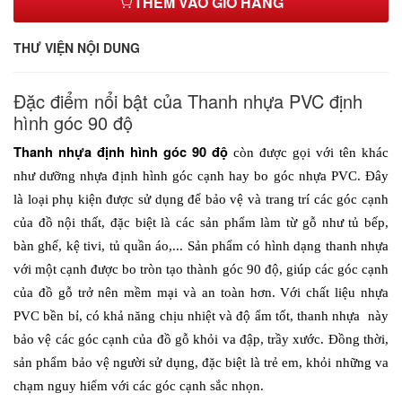
THÊM VÀO GIỎ HÀNG
THƯ VIỆN NỘI DUNG
Đặc điểm nổi bật của Thanh nhựa PVC định
hình góc 90 độ
Thanh nhựa định hình góc 90 độ 
còn được gọi với tên khác 
như dưỡng nhựa định hình góc cạnh hay bo góc nhựa PVC. Đây 
là loại phụ kiện được sử dụng để bảo vệ và trang trí các góc cạnh 
của đồ nội thất, đặc biệt là các sản phẩm làm từ gỗ như tủ bếp, 
bàn ghế, kệ tivi, tủ quần áo,... Sản phẩm có hình dạng thanh nhựa 
với một cạnh được bo tròn tạo thành góc 90 độ, giúp các góc cạnh 
của đồ gỗ trở nên mềm mại và an toàn hơn. Với chất liệu nhựa 
PVC bền bỉ, có khả năng chịu nhiệt và độ ẩm tốt, thanh nhựa  này 
bảo vệ các góc cạnh của đồ gỗ khỏi va đập, trầy xước. Đồng thời, 
sản phẩm bảo vệ người sử dụng, đặc biệt là trẻ em, khỏi những va 
chạm nguy hiểm với các góc cạnh sắc nhọn.