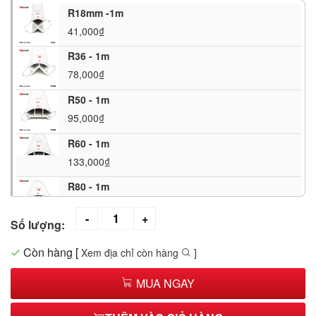
R18mm -1m
41,000₫
R36 - 1m
78,000₫
R50 - 1m
95,000₫
R60 - 1m
133,000₫
R80 - 1m
172,000₫
Số lượng:
R100 - 1m
199,000₫
Còn hàng
[
Xem địa chỉ còn hàng
]
MUA NGAY