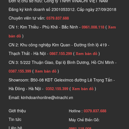
Đơn vị chủ sở hữu: Công ty TNHH VINACHI VIỆT NAM
Đăng ký kinh doanh số
2301053312. Cấp ngày 27/09/2018
Chuyên viên tư vấn:
0379.837.688
CN 1: Kim Thiều - Phù Khê - Bắc Ninh -
(
0961.008.118
Xem
)
bản đồ
CN 2: Khu công nghiệp Kim Quan - Đường tỉnh lộ 419 -
Thạch Thất - Hà Nội -
(
)
0867.155.299
Xem bản đồ
CN 3: 5/222 Thuận Giao, Đại lộ Bình Dương, Hồ Chí Minh -
(
)
0387.155.399
Xem bản đồ
Showroom: B50-08 KĐT Geleximco đường Lê Trọng Tấn -
Hà Đông - Hà Nội -
(
)
0352.155.399
Xem bản đồ
Email: kinhdoanhonline@vinachi.vn
Giới thiệu
Hotline :
0379.837.688
Tin tức
Máy Chế Biến Gỗ:
Liên hệ
0981.118.008