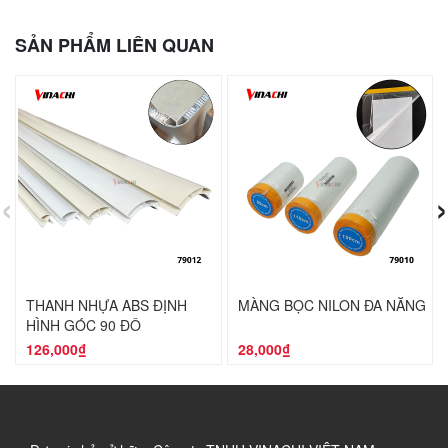
SẢN PHẨM LIÊN QUAN
‹
›
THANH NHỰA ABS ĐỊNH
MÀNG BỌC NILON ĐA NĂNG
HÌNH GÓC 90 ĐỘ
126,000₫
28,000₫