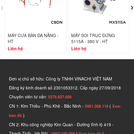
‹
›
MÁY CƯA BÀN ĐA NĂNG -
MÁY SOI TRỤC ĐỨNG
HT
5115A - 380 V - HT
Liên hệ
Liên hệ
Đơn vị chủ sở hữu: Công ty TNHH VINACHI VIỆT NAM
Đăng ký kinh doanh số
2301053312. Cấp ngày 27/09/2018
Chuyên viên tư vấn:
0379.837.688
CN 1: Kim Thiều - Phù Khê - Bắc Ninh -
(
0961.008.118
Xem
)
bản đồ
CN 2: Khu công nghiệp Kim Quan - Đường tỉnh lộ 419 -
Thạch Thất - Hà Nội -
(
)
0867.155.299
Xem bản đồ