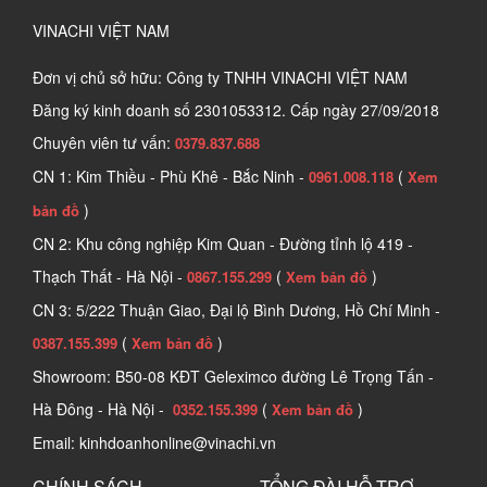
VINACHI VIỆT NAM
Đơn vị chủ sở hữu: Công ty TNHH VINACHI VIỆT NAM
Đăng ký kinh doanh số
2301053312. Cấp ngày 27/09/2018
Chuyên viên tư vấn:
0379.837.688
CN 1: Kim Thiều - Phù Khê - Bắc Ninh -
(
0961.008.118
Xem
)
bản đồ
CN 2: Khu công nghiệp Kim Quan - Đường tỉnh lộ 419 -
Thạch Thất - Hà Nội -
(
)
0867.155.299
Xem bản đồ
CN 3: 5/222 Thuận Giao, Đại lộ Bình Dương, Hồ Chí Minh -
(
)
0387.155.399
Xem bản đồ
Showroom: B50-08 KĐT Geleximco đường Lê Trọng Tấn -
Hà Đông - Hà Nội -
(
)
0352.155.399
Xem bản đồ
Email: kinhdoanhonline@vinachi.vn
CHÍNH SÁCH
TỔNG ĐÀI HỖ TRỢ