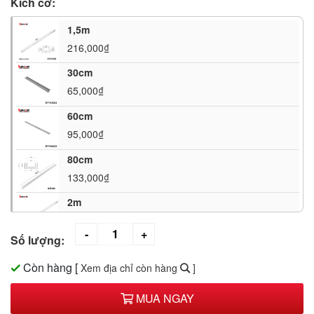
Kích cỡ:
1,5m
216,000₫
30cm
65,000₫
60cm
95,000₫
80cm
133,000₫
2m
293,000₫
Số lượng:
1m
Hết hàng
Còn hàng
[
Xem địa chỉ còn hàng
]
40cm
MUA NGAY
83,000₫