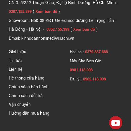
CN 3: 5/222 Thuận Giao, Đại lộ Bình Dương, Hồ Chí Minh -
(
)
0387.155.399
Xem bản đồ
Showroom: B50-08 KĐT Geleximco đường Lê Trọng Tấn -
Hà Đông - Hà Nội -
(
)
0352.155.399
Xem bản đồ
Email: kinhdoanhonline@vinachi.vn
Giới thiệu
Hotline :
0379.837.688
Tin tức
Máy Chế Biến Gỗ:
Liên hệ
0981.118.008
Hệ thống cửa hàng
Đại lý:
0962.118.008
Chính sách bảo hành
Chính sách đổi trả
Vận chuyển
Hướng dẫn mua hàng