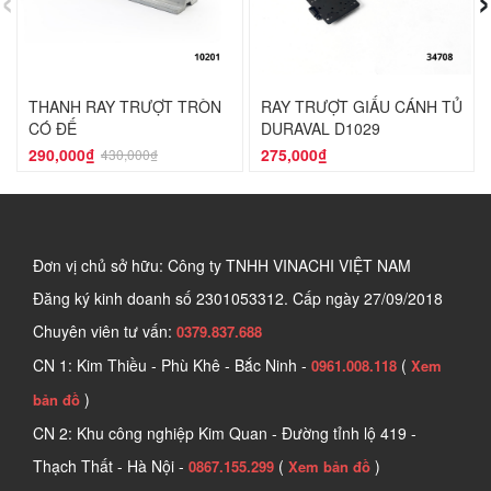
THANH RAY TRƯỢT TRÒN
RAY TRƯỢT GIẤU CÁNH TỦ
CÓ ĐẾ
DURAVAL D1029
290,000₫
275,000₫
430,000₫
Đơn vị chủ sở hữu: Công ty TNHH VINACHI VIỆT NAM
Đăng ký kinh doanh số
2301053312. Cấp ngày 27/09/2018
Chuyên viên tư vấn:
0379.837.688
CN 1: Kim Thiều - Phù Khê - Bắc Ninh -
(
0961.008.118
Xem
)
bản đồ
CN 2: Khu công nghiệp Kim Quan - Đường tỉnh lộ 419 -
Thạch Thất - Hà Nội -
(
)
0867.155.299
Xem bản đồ