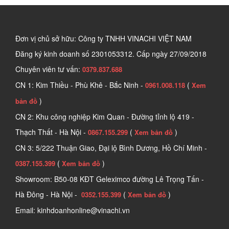
Đơn vị chủ sở hữu: Công ty TNHH VINACHI VIỆT NAM
Đăng ký kinh doanh số
2301053312. Cấp ngày 27/09/2018
Chuyên viên tư vấn:
0379.837.688
CN 1: Kim Thiều - Phù Khê - Bắc Ninh -
(
0961.008.118
Xem
)
bản đồ
CN 2: Khu công nghiệp Kim Quan - Đường tỉnh lộ 419 -
Thạch Thất - Hà Nội -
(
)
0867.155.299
Xem bản đồ
CN 3: 5/222 Thuận Giao, Đại lộ Bình Dương, Hồ Chí Minh -
(
)
0387.155.399
Xem bản đồ
Showroom: B50-08 KĐT Geleximco đường Lê Trọng Tấn -
Hà Đông - Hà Nội -
(
)
0352.155.399
Xem bản đồ
Email: kinhdoanhonline@vinachi.vn