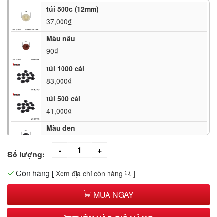
túi 500c (12mm)
37,000₫
Màu nâu
90₫
túi 1000 cái
83,000₫
túi 500 cái
41,000₫
Màu đen
90₫
Số lượng:
Màu trắng
90₫
Còn hàng
[
Xem địa chỉ còn hàng
]
Vàng Nhạt
MUA NGAY
90₫