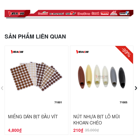
SẢN PHẨM LIÊN QUAN
-99%
‹
›
MIẾNG DÁN BỊT ĐẦU VÍT
NÚT NHỰA BỊT LỖ MŨI
KHOAN CHÉO
4,800₫
210₫
35,000₫