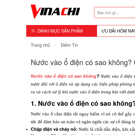
DANH MỤC SẢN PHẨM
ƯU ĐÃI HÔM NA
Dụng Cụ - Công Cụ
Trang chủ
Điểm Tin
Mũi Soi - Dao Tubi
Nước vào ổ điện có sao không? 
Phụ Kiện
Nước vào ổ điện có sao không
?
 Nước vào ổ điện t
Máy Cầm Tay
nước đối với ổ điện và áp dụng các biện pháp phòng tr
ra và cách xử lý khi nước vào ổ điện trong bài viết dướ
Máy Chế Biến Gỗ
1. Nước vào ổ điện có sao không
Thiết bị Dùng Hơi
Nước vào ổ cắm điện rất nguy hiểm vì nó có thể gây ch
Vật Tư Tiêu Hao
tức để đảm bảo an toàn và ngăn ngừa các sự cố đáng ti
Chập điện và cháy nổ:
 Nước là chất dẫn điện, khi 
Khóa - Phụ Kiện Cửa