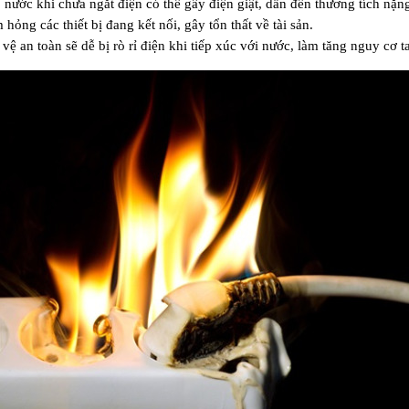
nước khi chưa ngắt điện có thể gây điện giật, dẫn đến thương tích nặn
 hỏng các thiết bị đang kết nối, gây tổn thất về tài sản.
ệ an toàn sẽ dễ bị rò rỉ điện khi tiếp xúc với nước, làm tăng nguy cơ t