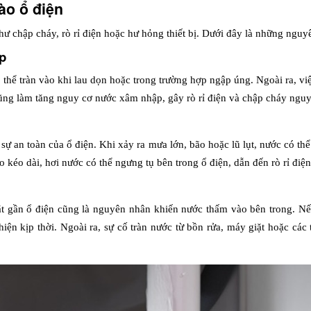
ào ổ điện
 chập cháy, rò rỉ điện hoặc hư hỏng thiết bị. Dưới đây là những nguy
ợp
ó thể tràn vào khi lau dọn hoặc trong trường hợp ngập úng. Ngoài ra, v
ũng làm tăng nguy cơ nước xâm nhập, gây rò rỉ điện và chập cháy ngu
sự an toàn của ổ điện. Khi xảy ra mưa lớn, bão hoặc lũ lụt, nước có th
o kéo dài, hơi nước có thể ngưng tụ bên trong ổ điện, dẫn đến rò rỉ điện
t gần ổ điện cũng là nguyên nhân khiến nước thấm vào bên trong. Nếu
ện kịp thời. Ngoài ra, sự cố tràn nước từ bồn rửa, máy giặt hoặc các t