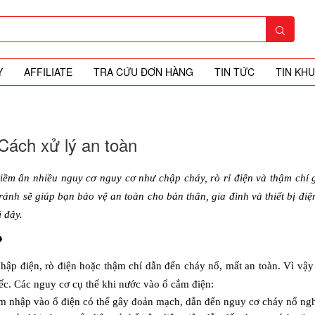
Y
AFFILIATE
TRA CỨU ĐƠN HÀNG
TIN TỨC
TIN KH
Cách xử lý an toàn
iềm ẩn nhiều nguy cơ nguy cơ như chập cháy, rò rỉ điện và thậm chí g
ánh sẽ giúp bạn bảo vệ an toàn cho bản thân, gia đình và thiết bị điện
i đây.
?
ập điện, rò điện hoặc thậm chí dẫn đến cháy nổ, mất an toàn. Vì vậy 
ếc. Các nguy cơ cụ thể khi nước vào ổ cắm điện:
xâm nhập vào ổ điện có thể gây đoản mạch, dẫn đến nguy cơ cháy nổ ng