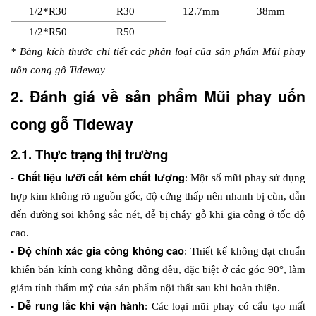
1/2*R30
R30
12.7mm
38mm
1/2*R50
R50
* Bảng kích thước chi tiết các phân loại của sản phẩm Mũi phay 
uốn cong gỗ Tideway
2. Đánh giá về sản phẩm Mũi phay uốn 
cong gỗ Tideway
2.1. Thực trạng thị trường
- Chất liệu lưỡi cắt kém chất lượng
: Một số mũi phay sử dụng 
hợp kim không rõ nguồn gốc, độ cứng thấp nên nhanh bị cùn, dẫn 
đến đường soi không sắc nét, dễ bị cháy gỗ khi gia công ở tốc độ 
cao. 
- Độ chính xác gia công không cao
: Thiết kế không đạt chuẩn 
khiến bán kính cong không đồng đều, đặc biệt ở các góc 90°, làm 
giảm tính thẩm mỹ của sản phẩm nội thất sau khi hoàn thiện. 
- Dễ rung lắc khi vận hành
: Các loại mũi phay có cấu tạo mất 