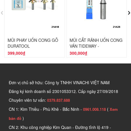
‹
›
MŨI PHAY UỐN CONG GỖ
MŨI CẮT RÃNH UỐN CONG
DURATOOL
VÁN TIDEWAY -
1/2*6*3.21*21
399,000₫
300,000₫
Đơn vị chủ sở hữu: Công ty TNHH VINACHI VIỆT NAM
Đăng ký kinh doanh số
2301053312. Cấp ngày 27/09/2018
Chuyên viên tư vấn:
0379.837.688
CN 1: Kim Thiều - Phù Khê - Bắc Ninh -
(
0961.008.118
Xem
)
bản đồ
CN 2: Khu công nghiệp Kim Quan - Đường tỉnh lộ 419 -