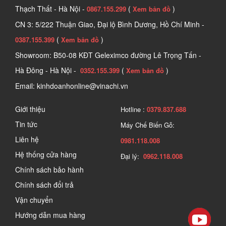
Thạch Thất - Hà Nội -
(
)
0867.155.299
Xem bản đồ
CN 3: 5/222 Thuận Giao, Đại lộ Bình Dương, Hồ Chí Minh -
(
)
0387.155.399
Xem bản đồ
Showroom: B50-08 KĐT Geleximco đường Lê Trọng Tấn -
Hà Đông - Hà Nội -
(
)
0352.155.399
Xem bản đồ
Email: kinhdoanhonline@vinachi.vn
Giới thiệu
Hotline :
0379.837.688
Tin tức
Máy Chế Biến Gỗ:
Liên hệ
0981.118.008
Hệ thống cửa hàng
Đại lý:
0962.118.008
Chính sách bảo hành
Chính sách đổi trả
Vận chuyển
Hướng dẫn mua hàng