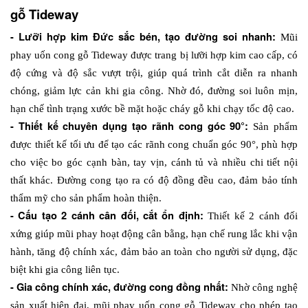
gỗ Tideway
- Lưỡi hợp kim Đức sắc bén, tạo đường soi nhanh: 
Mũi 
phay uốn cong gỗ Tideway được trang bị lưỡi hợp kim cao cấp, có 
độ cứng và độ sắc vượt trội, giúp quá trình cắt diễn ra nhanh 
chóng, giảm lực cản khi gia công. Nhờ đó, đường soi luôn mịn, 
hạn chế tình trạng xước bề mặt hoặc cháy gỗ khi chạy tốc độ cao. 
- Thiết kế chuyên dụng tạo rãnh cong góc 90°: 
Sản phẩm 
được thiết kế tối ưu để tạo các rãnh cong chuẩn góc 90°, phù hợp 
cho việc bo góc cạnh bàn, tay vịn, cánh tủ và nhiều chi tiết nội 
thất khác. Đường cong tạo ra có độ đồng đều cao, đảm bảo tính 
thẩm mỹ cho sản phẩm hoàn thiện. 
- Cấu tạo 2 cánh cân đối, cắt ổn định: 
Thiết kế 2 cánh đối 
xứng giúp mũi phay hoạt động cân bằng, hạn chế rung lắc khi vận 
hành, tăng độ chính xác, đảm bảo an toàn cho người sử dụng, đặc 
biệt khi gia công liên tục. 
- Gia công chính xác, đường cong đồng nhất: 
Nhờ công nghệ 
sản xuất hiện đại, mũi phay uốn cong gỗ Tideway cho phép tạo 