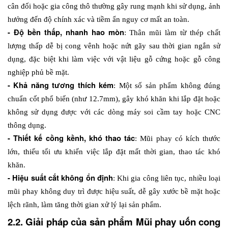
cân đối hoặc gia công thô thường gây rung mạnh khi sử dụng, ảnh 
hưởng đến độ chính xác và tiềm ẩn nguy cơ mất an toàn. 
- Độ bền thấp, nhanh hao mòn
: Thân mũi làm từ thép chất 
lượng thấp dễ bị cong vênh hoặc nứt gãy sau thời gian ngắn sử 
dụng, đặc biệt khi làm việc với vật liệu gỗ cứng hoặc gỗ công 
nghiệp phủ bề mặt. 
- Khả năng tương thích kém
: Một số sản phẩm không đúng 
chuẩn cốt phổ biến (như 12.7mm), gây khó khăn khi lắp đặt hoặc 
không sử dụng được với các dòng máy soi cầm tay hoặc CNC 
thông dụng. 
- Thiết kế cồng kềnh, khó thao tác
: Mũi phay có kích thước 
lớn, thiếu tối ưu khiến việc lắp đặt mất thời gian, thao tác khó 
khăn. 
- Hiệu suất cắt không ổn định
: Khi gia công liên tục, nhiều loại 
mũi phay không duy trì được hiệu suất, dễ gây xước bề mặt hoặc 
lệch rãnh, làm tăng thời gian xử lý lại sản phẩm.
2.2. Giải pháp của sản phẩm Mũi phay uốn cong 