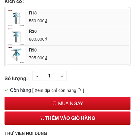
Kích cỡ:
R18
550,000₫
R30
600,000₫
R50
705,000₫
Số lượng:
Còn hàng
[
Xem địa chỉ còn hàng
]
MUA NGAY
THÊM VÀO GIỎ HÀNG
THƯ VIỆN NỘI DUNG