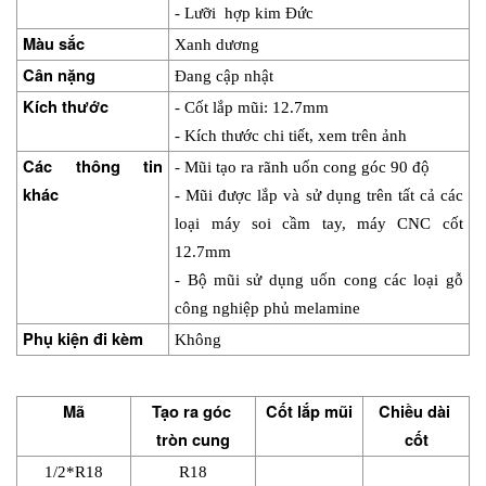
- Lưỡi  hợp kim Đức
Màu sắc
Xanh dương
Cân nặng
Đang cập nhật
Kích thước
- Cốt lắp mũi: 12.7mm
- Kích thước chi tiết, xem trên ảnh
Các thông tin 
- Mũi tạo ra rãnh uốn cong góc 90 độ
khác
- Mũi được lắp và sử dụng trên tất cả các 
loại máy soi cầm tay, máy CNC cốt 
12.7mm
- Bộ mũi sử dụng uốn cong các loại gỗ 
công nghiệp phủ melamine
Phụ kiện đi kèm
Không
Mã
Tạo ra góc 
Cốt lắp mũi
Chiều dài 
tròn cung
cốt
1/2*R18
R18