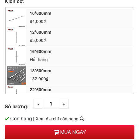
Kích cỡ:
10*600mm
84,000₫
12*600mm
95,000₫
16*600mm
Hết hàng
18*600mm
132,000₫
22*600mm
200,000₫
Số lượng:
25*600mm
231,000₫
Còn hàng
[
Xem địa chỉ còn hàng
]
28*600mm
MUA NGAY
Hết hàng