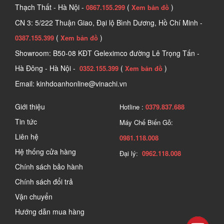
Thạch Thất - Hà Nội -
(
)
0867.155.299
Xem bản đồ
CN 3: 5/222 Thuận Giao, Đại lộ Bình Dương, Hồ Chí Minh -
(
)
0387.155.399
Xem bản đồ
Showroom: B50-08 KĐT Geleximco đường Lê Trọng Tấn -
Hà Đông - Hà Nội -
(
)
0352.155.399
Xem bản đồ
Email: kinhdoanhonline@vinachi.vn
Giới thiệu
Hotline :
0379.837.688
Tin tức
Máy Chế Biến Gỗ:
Liên hệ
0981.118.008
Hệ thống cửa hàng
Đại lý:
0962.118.008
Chính sách bảo hành
Chính sách đổi trả
Vận chuyển
Hướng dẫn mua hàng