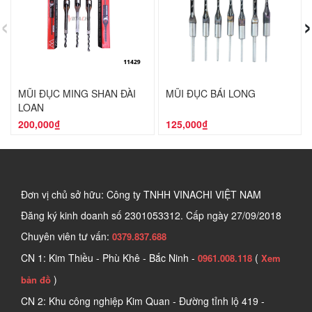
‹
›
MŨI ĐỤC MING SHAN ĐÀI
MŨI ĐỤC BÁI LONG
LOAN
200,000₫
125,000₫
Đơn vị chủ sở hữu: Công ty TNHH VINACHI VIỆT NAM
Đăng ký kinh doanh số
2301053312. Cấp ngày 27/09/2018
Chuyên viên tư vấn:
0379.837.688
CN 1: Kim Thiều - Phù Khê - Bắc Ninh -
(
0961.008.118
Xem
)
bản đồ
CN 2: Khu công nghiệp Kim Quan - Đường tỉnh lộ 419 -