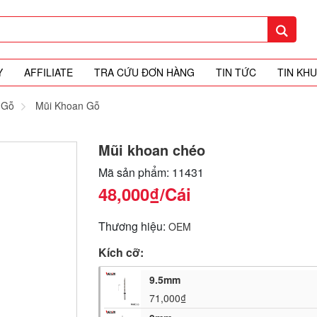
Y
AFFILIATE
TRA CỨU ĐƠN HÀNG
TIN TỨC
TIN KH
 Gỗ
Mũi Khoan Gỗ
Mũi khoan chéo
Mã sản phẩm: 11431
48,000₫
/Cái
Thương hiệu:
OEM
Kích cỡ:
9.5mm
71,000₫