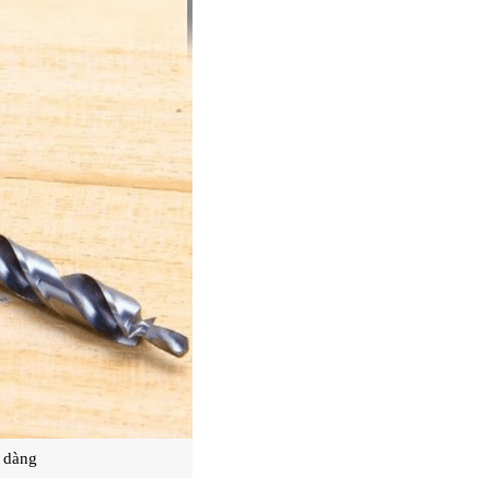
ễ dàng