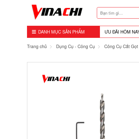
DANH MỤC SẢN PHẨM
ƯU ĐÃI HÔM NA
Dụng Cụ - Công Cụ
Trang chủ
Dụng Cụ - Công Cụ
Công Cụ Cắt Gọt
Mũi Soi - Dao Tubi
Phụ Kiện
Máy Cầm Tay
Máy Chế Biến Gỗ
Thiết bị Dùng Hơi
Vật Tư Tiêu Hao
Khóa - Phụ Kiện Cửa