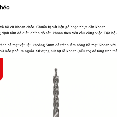
héo 
à bộ cữ khoan chéo. Chuẩn bị vật liệu gỗ hoặc nhựa cần khoan.
 định tâm để điều chỉnh độ sâu khoan theo yêu cầu công việc. Đặt bộ 
ách bề mặt vật liệu khoảng 5mm để tránh làm hỏng bề mặt.Khoan với t
và kéo phôi ra ngoài. Sử dụng nút bịt lỗ khoan (nếu có) để tăng tính 