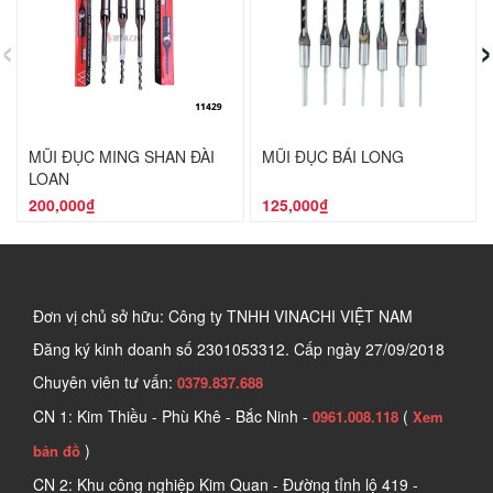
‹
›
MŨI ĐỤC MING SHAN ĐÀI
MŨI ĐỤC BÁI LONG
LOAN
200,000₫
125,000₫
Đơn vị chủ sở hữu: Công ty TNHH VINACHI VIỆT NAM
Đăng ký kinh doanh số
2301053312. Cấp ngày 27/09/2018
Chuyên viên tư vấn:
0379.837.688
CN 1: Kim Thiều - Phù Khê - Bắc Ninh -
(
0961.008.118
Xem
)
bản đồ
CN 2: Khu công nghiệp Kim Quan - Đường tỉnh lộ 419 -