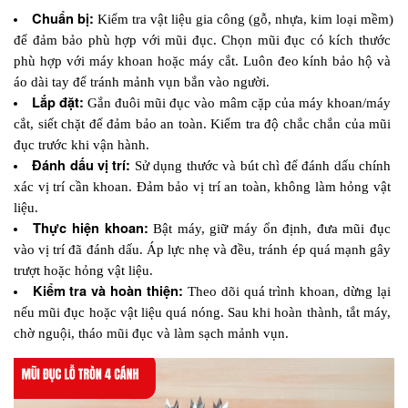
Chuẩn bị: 
Kiểm tra vật liệu gia công (gỗ, nhựa, kim loại mềm) 
để đảm bảo phù hợp với mũi đục. Chọn mũi đục có kích thước 
phù hợp với máy khoan hoặc máy cắt. Luôn đeo kính bảo hộ và 
áo dài tay để tránh mảnh vụn bắn vào người.
Lắp đặt: 
Gắn đuôi mũi đục vào mâm cặp của máy khoan/máy 
cắt, siết chặt để đảm bảo an toàn. Kiểm tra độ chắc chắn của mũi 
đục trước khi vận hành.
Đánh dấu vị trí: 
Sử dụng thước và bút chì để đánh dấu chính 
xác vị trí cần khoan. Đảm bảo vị trí an toàn, không làm hỏng vật 
liệu.
Thực hiện khoan: 
Bật máy, giữ máy ổn định, đưa mũi đục 
vào vị trí đã đánh dấu. Áp lực nhẹ và đều, tránh ép quá mạnh gây 
trượt hoặc hỏng vật liệu.
Kiểm tra và hoàn thiện: 
Theo dõi quá trình khoan, dừng lại 
nếu mũi đục hoặc vật liệu quá nóng. Sau khi hoàn thành, tắt máy, 
chờ nguội, tháo mũi đục và làm sạch mảnh vụn.