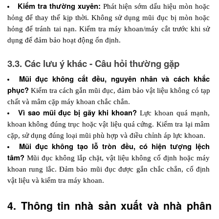
Kiểm tra thường xuyên: 
Phát hiện sớm dấu hiệu mòn hoặc 
hỏng để thay thế kịp thời. Không sử dụng mũi đục bị mòn hoặc 
hỏng để tránh tai nạn. Kiểm tra máy khoan/máy cắt trước khi sử 
dụng để đảm bảo hoạt động ổn định.
3.3. Các lưu ý khác - Câu hỏi thường gặp
Mũi đục không cắt đều, nguyên nhân và cách khắc 
phục? 
Kiểm tra cách gắn mũi đục, đảm bảo vật liệu không có tạp 
chất và mâm cặp máy khoan chắc chắn.
Vì sao mũi đục bị gãy khi khoan? 
Lực khoan quá mạnh, 
khoan không đúng trục hoặc vật liệu quá cứng. Kiểm tra lại mâm 
cặp, sử dụng đúng loại mũi phù hợp và điều chỉnh áp lực khoan.
Mũi đục không tạo lỗ tròn đều, có hiện tượng lệch 
tâm? 
Mũi đục không lắp chặt, vật liệu không cố định hoặc máy 
khoan rung lắc. Đảm bảo mũi đục được gắn chắc chắn, cố định 
vật liệu và kiểm tra máy khoan.
4. Thông tin nhà sản xuất và nhà phân 