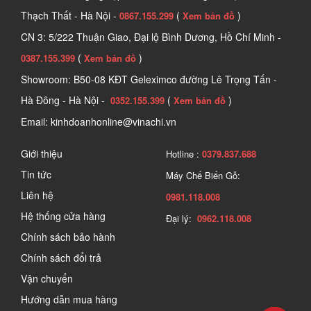
Thạch Thất - Hà Nội -
(
)
0867.155.299
Xem bản đồ
CN 3: 5/222 Thuận Giao, Đại lộ Bình Dương, Hồ Chí Minh -
(
)
0387.155.399
Xem bản đồ
Showroom: B50-08 KĐT Geleximco đường Lê Trọng Tấn -
Hà Đông - Hà Nội -
(
)
0352.155.399
Xem bản đồ
Email: kinhdoanhonline@vinachi.vn
Giới thiệu
Hotline :
0379.837.688
Tin tức
Máy Chế Biến Gỗ:
Liên hệ
0981.118.008
Hệ thống cửa hàng
Đại lý:
0962.118.008
Chính sách bảo hành
Chính sách đổi trả
Vận chuyển
Hướng dẫn mua hàng