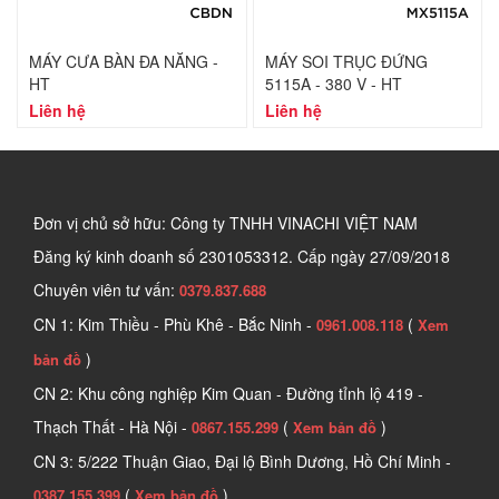
MÁY CƯA BÀN ĐA NĂNG -
MÁY SOI TRỤC ĐỨNG
HT
5115A - 380 V - HT
Liên hệ
Liên hệ
Đơn vị chủ sở hữu: Công ty TNHH VINACHI VIỆT NAM
Đăng ký kinh doanh số
2301053312. Cấp ngày 27/09/2018
Chuyên viên tư vấn:
0379.837.688
CN 1: Kim Thiều - Phù Khê - Bắc Ninh -
(
0961.008.118
Xem
)
bản đồ
CN 2: Khu công nghiệp Kim Quan - Đường tỉnh lộ 419 -
Thạch Thất - Hà Nội -
(
)
0867.155.299
Xem bản đồ
CN 3: 5/222 Thuận Giao, Đại lộ Bình Dương, Hồ Chí Minh -
(
)
0387.155.399
Xem bản đồ