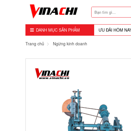
DANH MỤC SẢN PHẨM
ƯU ĐÃI HÔM NA
Dụng Cụ - Công Cụ
Trang chủ
Ngừng kinh doanh
Mũi Soi - Dao Tubi
Phụ Kiện
Máy Cầm Tay
Máy Chế Biến Gỗ
Thiết bị Dùng Hơi
Vật Tư Tiêu Hao
Khóa - Phụ Kiện Cửa