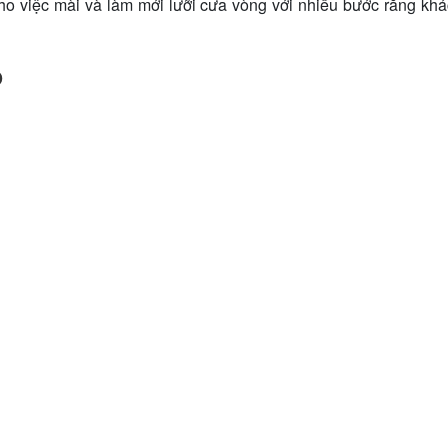
o việc mài và làm mới lưỡi cưa vòng với nhiều bước răng khác
D