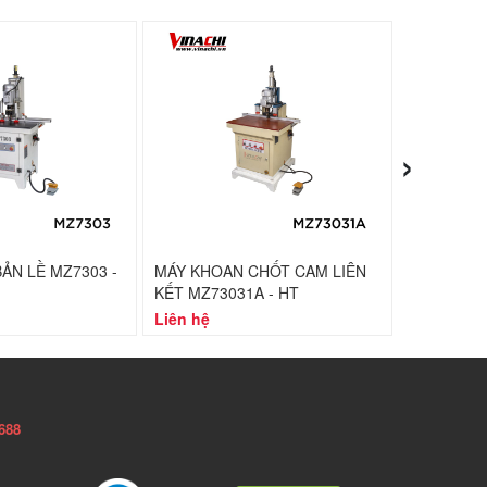
›
ẢN LỀ MZ7303 -
MÁY KHOAN CHỐT CAM LIÊN
MÁY SOI C
KẾT MZ73031A - HT
Liên hệ
Liên hệ
688