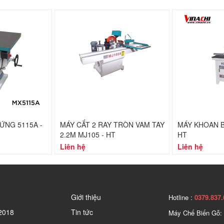
ỨNG 5115A -
MÁY CẮT 2 RAY TRÒN VAM TAY
MÁY KHOAN B
2.2M MJ105 - HT
HT
Liên hệ
Liên hệ
Giới thiệu
Hotline :
0379.837.
2018
Tin tức
Máy Chế Biến Gỗ: