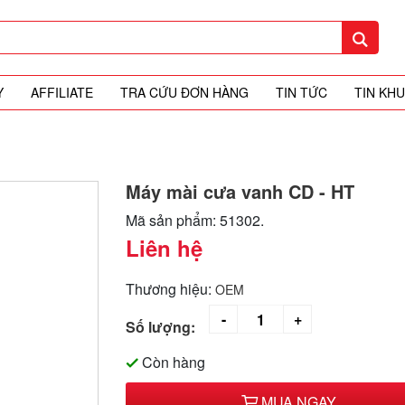
Y
AFFILIATE
TRA CỨU ĐƠN HÀNG
TIN TỨC
TIN KH
Máy mài cưa vanh CD - HT
Mã sản phẩm: 51302.
Liên hệ
Thương hiệu:
OEM
Số lượng:
Còn hàng
MUA NGAY