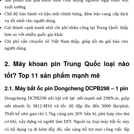
Sản phẩm trải qua kiểm định chất lượng nghiêm ngặt trước khi 
xuất xưởng
Chế độ bảo hành và hậu mãi chính hãng, đảm bảo cung cấp dịch 
vụ tốt nhất cho người dùng
Giá thành cạnh tranh nhờ chi phí nhân công tại Trung Quốc thấp 
hơn so với nhiều quốc gia khác
Chi phí vận chuyển về Việt Nam thấp, giúp tối ưu giá bán cho 
người dùng
2. Máy khoan pin Trung Quốc loại nào 
tốt? Top 11 sản phẩm mạnh mẽ
2.1. Máy bắt ốc pin Dongcheng DCPB298 – 1 pin
Dongcheng DCPB298 nổi bật với lực siết mạnh mẽ 298N.m, giúp 
siết nhanh ốc M12-M16 và tốc độ đập lên đến 3000 lần/phút. 
Thiết kế nhỏ gọn chỉ 1.7kg cùng pin 20V bền bỉ, phù hợp cho thợ 
cơ khí, xây dựng và người làm DIY. Ngoài ra, loại máy bắt ốc này 
có bộ dụng cụ đi kèm đầy đủ, sẵn sàng hỗ trợ mọi công việc lắp 