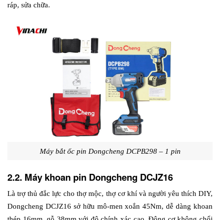
ráp, sửa chữa.
Máy bắt ốc pin Dongcheng DCPB298 – 1 pin
2.2. Máy khoan pin Dongcheng DCJZ16
Là trợ thủ đắc lực cho thợ mộc, thợ cơ khí và người yêu thích DIY, 
Dongcheng DCJZ16 sở hữu mô-men xoắn 45Nm, dễ dàng khoan 
thép 16mm, gỗ 38mm với độ chính xác cao. Động cơ không chổi 