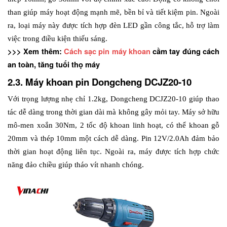
than giúp máy hoạt động mạnh mẽ, bền bỉ và tiết kiệm pin. Ngoài 
ra, loại máy này được tích hợp đèn LED gần công tắc, hỗ trợ làm 
việc trong điều kiện thiếu sáng. 
>>> Xem thêm: 
Cách sạc pin máy khoan
 cầm tay đúng cách 
an toàn, tăng tuổi thọ máy
2.3. Máy khoan pin Dongcheng DCJZ20-10
Với trọng lượng nhẹ chỉ 1.2kg, Dongcheng DCJZ20-10 giúp thao 
tác dễ dàng trong thời gian dài mà không gây mỏi tay. Máy sở hữu 
mô-men xoắn 30Nm, 2 tốc độ khoan linh hoạt, có thể khoan gỗ 
20mm và thép 10mm một cách dễ dàng. Pin 12V/2.0Ah đảm bảo 
thời gian hoạt động liên tục. Ngoài ra, máy được tích hợp chức 
năng đảo chiều giúp tháo vít nhanh chóng. 