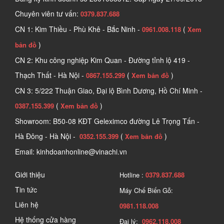
Chuyên viên tư vấn:
0379.837.688
CN 1: Kim Thiều - Phù Khê - Bắc Ninh -
(
0961.008.118
Xem
)
bản đồ
CN 2: Khu công nghiệp Kim Quan - Đường tỉnh lộ 419 -
Thạch Thất - Hà Nội -
(
)
0867.155.299
Xem bản đồ
CN 3: 5/222 Thuận Giao, Đại lộ Bình Dương, Hồ Chí Minh -
(
)
0387.155.399
Xem bản đồ
Showroom: B50-08 KĐT Geleximco đường Lê Trọng Tấn -
Hà Đông - Hà Nội -
(
)
0352.155.399
Xem bản đồ
Email: kinhdoanhonline@vinachi.vn
Giới thiệu
Hotline :
0379.837.688
Tin tức
Máy Chế Biến Gỗ:
Liên hệ
0981.118.008
Hệ thống cửa hàng
Đại lý:
0962.118.008