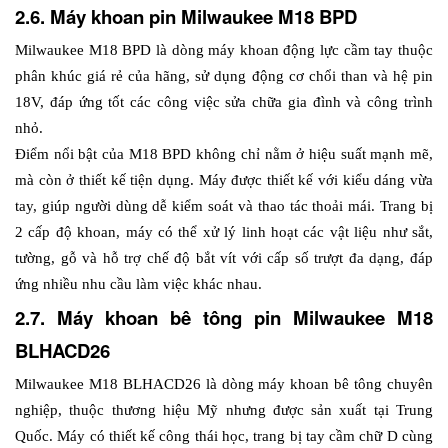
2.6. Máy khoan pin Milwaukee M18 BPD
Milwaukee M18 BPD là dòng máy khoan động lực cầm tay thuộc 
phân khúc giá rẻ của hãng, sử dụng động cơ chổi than và hệ pin 
18V, đáp ứng tốt các công việc sửa chữa gia đình và công trình 
nhỏ.
Điểm nổi bật của M18 BPD không chỉ nằm ở hiệu suất mạnh mẽ, 
mà còn ở thiết kế tiện dụng. Máy được thiết kế với kiểu dáng vừa 
tay, giúp người dùng dễ kiểm soát và thao tác thoải mái. Trang bị 
2 cấp độ khoan, máy có thể xử lý linh hoạt các vật liệu như sắt, 
tường, gỗ và hỗ trợ chế độ bắt vít với cấp số trượt đa dạng, đáp 
ứng nhiều nhu cầu làm việc khác nhau.
2.7. Máy khoan bê tông pin Milwaukee M18 
BLHACD26
Milwaukee M18 BLHACD26 là dòng máy khoan bê tông chuyên 
nghiệp, thuộc thương hiệu Mỹ nhưng được sản xuất tại Trung 
Quốc. Máy có thiết kế công thái học, trang bị tay cầm chữ D cùng 