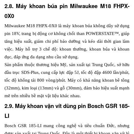
2.8. Máy khoan búa pin Milwaukee M18 FHPX-
0X0
Milwaukee M18 FHPX-0X0 là máy khoan búa không dây sử dụng 
pin 18V, trang bị động cơ không chổi than POWERSTATE™, giúp 
tăng hiệu suất, giảm chi phí bảo dưỡng và kéo dài thời gian làm 
việc. Máy hỗ trợ 3 chế độ: khoan thường, khoan búa và khoan 
đục, đáp ứng đa dạng nhu cầu sử dụng.
Sản phẩm thuộc thương hiệu Mỹ, sản xuất tại Trung Quốc, sở hữu 
đầu trục SDS-Plus, cung cấp lực đập 5J, tốc độ đập 4600 lần/phút, 
tốc độ không tải 800 vòng/phút. Máy có khả năng khoan bê tông 
(32mm), kim loại (13mm) và gỗ (30mm), đảm bảo hiệu suất mạnh 
mẽ trên nhiều bề mặt vật liệu khác nhau.
2.9. Máy khoan vặn vít dùng pin Bosch GSR 185-
LI
Bosch GSR 185-LI mang công nghệ và tiêu chuẩn Đức, nhưng 
được sản xuất tại Trung Quốc. Đây là một thiết bị khoan vặn vít lý 