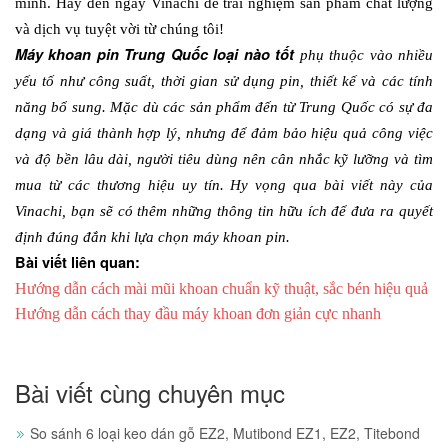
mình. Hãy đến ngay Vinachi để trải nghiệm sản phẩm chất lượng 
và dịch vụ tuyệt vời từ chúng tôi!
Máy khoan pin Trung Quốc loại nào tốt
 phụ thuộc vào nhiều 
yếu tố như công suất, thời gian sử dụng pin, thiết kế và các tính 
năng bổ sung. Mặc dù các sản phẩm đến từ Trung Quốc có sự đa 
dạng và giá thành hợp lý, nhưng để đảm bảo hiệu quả công việc 
và độ bền lâu dài, người tiêu dùng nên cân nhắc kỹ lưỡng và tìm 
mua từ các thương hiệu uy tín. Hy vọng qua bài viết này của 
Vinachi, bạn sẽ có thêm những thông tin hữu ích để đưa ra quyết 
định đúng đắn khi lựa chọn máy khoan pin.
Bài viết liên quan:
Hướng dẫn cách mài mũi khoan chuẩn kỹ thuật, sắc bén hiệu quả
Hướng dẫn cách thay đầu máy khoan đơn giản cực nhanh
Bài viết cùng chuyên mục
So sánh 6 loại keo dán gỗ EZ2, Mutibond EZ1, EZ2, Titebond