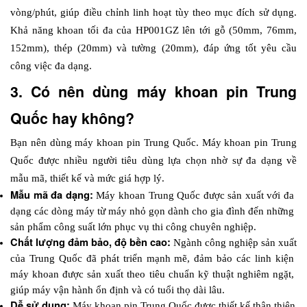
vòng/phút, giúp điều chỉnh linh hoạt tùy theo mục đích sử dụng. 
Khả năng khoan tối đa của HP001GZ lên tới gỗ (50mm, 76mm, 
152mm), thép (20mm) và tường (20mm), đáp ứng tốt yêu cầu 
công việc đa dạng.
3. Có nên dùng máy khoan pin Trung 
Quốc hay không?
Bạn nên dùng máy khoan pin Trung Quốc. Máy khoan pin Trung 
Quốc được nhiều người tiêu dùng lựa chọn nhờ sự đa dạng về 
mẫu mã, thiết kế và mức giá hợp lý.
Mẫu mã đa dạng:
 Máy khoan Trung Quốc được sản xuất với đa 
dạng các dòng máy từ máy nhỏ gọn dành cho gia đình đến những 
sản phẩm công suất lớn phục vụ thi công chuyên nghiệp. 
Chất lượng đảm bảo, độ bền cao:
 Ngành công nghiệp sản xuất 
của Trung Quốc đã phát triển mạnh mẽ, đảm bảo các linh kiện 
máy khoan được sản xuất theo tiêu chuẩn kỹ thuật nghiêm ngặt, 
giúp máy vận hành ổn định và có tuổi thọ dài lâu.
Dễ sử dụng: 
Máy khoan pin Trung Quốc được thiết kế thân thiện 