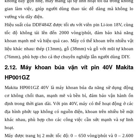
không dây gọn nhẹ, máy mang lại sự linh hoạt tối đa trong không 
gian làm việc, giúp người dùng thao tác dễ dàng mà không lo 
vướng víu dây điện.
Hiệu suất của DDF484Z được tối ưu với viên pin Li-ion 18V, cùng 
tốc độ không tải lên đến 2000 vòng/phút, đảm bảo khả năng 
khoan mạnh mẽ và hiệu quả cao. Máy có thể khoan trên nhiều vật 
liệu khác nhau: thép (13mm), gỗ (38mm) và gỗ với mũi tự khoan 
(76mm), phù hợp cho cả thợ chuyên nghiệp lẫn người dùng DIY.
2.12. Máy khoan búa vặn vít pin 40V Makita 
HP001GZ
Makita HP001GZ 40V là máy khoan búa đa năng sử dụng động 
cơ không chổi than, mạnh mẽ và bền bỉ, đảm bảo vận hành ổn 
định trong thời gian dài. Với pin 40V, máy có thể hoạt động ở các 
địa hình phức tạp không có nguồn điện, khoan trên nhiều bề mặt 
khác nhau, phù hợp cho các công việc cần sức mạnh và sự linh 
hoạt.
Máy được trang bị 2 mức tốc độ: 0 – 650 vòng/phút và 0 – 2.600 