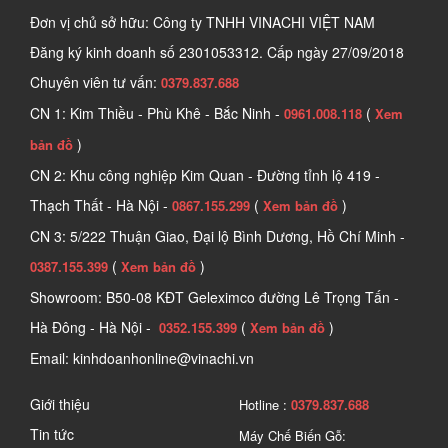
Đơn vị chủ sở hữu: Công ty TNHH VINACHI VIỆT NAM
Đăng ký kinh doanh số
2301053312. Cấp ngày 27/09/2018
Chuyên viên tư vấn:
0379.837.688
CN 1: Kim Thiều - Phù Khê - Bắc Ninh -
(
0961.008.118
Xem
)
bản đồ
CN 2: Khu công nghiệp Kim Quan - Đường tỉnh lộ 419 -
Thạch Thất - Hà Nội -
(
)
0867.155.299
Xem bản đồ
CN 3: 5/222 Thuận Giao, Đại lộ Bình Dương, Hồ Chí Minh -
(
)
0387.155.399
Xem bản đồ
Showroom: B50-08 KĐT Geleximco đường Lê Trọng Tấn -
Hà Đông - Hà Nội -
(
)
0352.155.399
Xem bản đồ
Email: kinhdoanhonline@vinachi.vn
Giới thiệu
Hotline :
0379.837.688
Tin tức
Máy Chế Biến Gỗ: