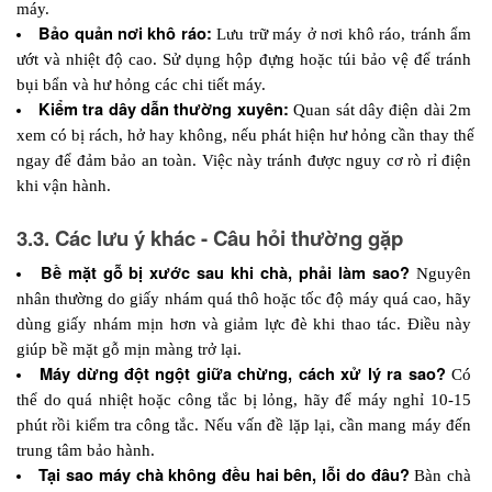
máy.
Bảo quản nơi khô ráo:
 Lưu trữ máy ở nơi khô ráo, tránh ẩm 
ướt và nhiệt độ cao. Sử dụng hộp đựng hoặc túi bảo vệ để tránh 
bụi bẩn và hư hỏng các chi tiết máy.
Kiểm tra dây dẫn thường xuyên:
 Quan sát dây điện dài 2m 
xem có bị rách, hở hay không, nếu phát hiện hư hỏng cần thay thế 
ngay để đảm bảo an toàn. Việc này tránh được nguy cơ rò rỉ điện 
khi vận hành.
3.3. Các lưu ý khác - Câu hỏi thường gặp
Bề mặt gỗ bị xước sau khi chà, phải làm sao?
 Nguyên 
nhân thường do giấy nhám quá thô hoặc tốc độ máy quá cao, hãy 
dùng giấy nhám mịn hơn và giảm lực đè khi thao tác. Điều này 
giúp bề mặt gỗ mịn màng trở lại.
Máy dừng đột ngột giữa chừng, cách xử lý ra sao?
 Có 
thể do quá nhiệt hoặc công tắc bị lỏng, hãy để máy nghỉ 10-15 
phút rồi kiểm tra công tắc. Nếu vấn đề lặp lại, cần mang máy đến 
trung tâm bảo hành.
Tại sao máy chà không đều hai bên, lỗi do đâu?
 Bàn chà 