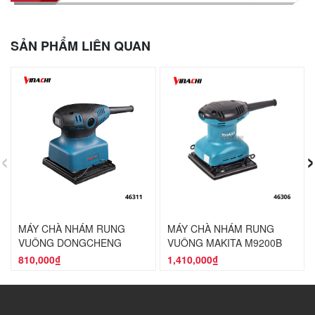
SẢN PHẨM LIÊN QUAN
‹
›
MÁY CHÀ NHÁM RUNG
MÁY CHÀ NHÁM RUNG
VUÔNG DONGCHENG
VUÔNG MAKITA M9200B
DSB03-100S
180W
810,000₫
1,410,000₫