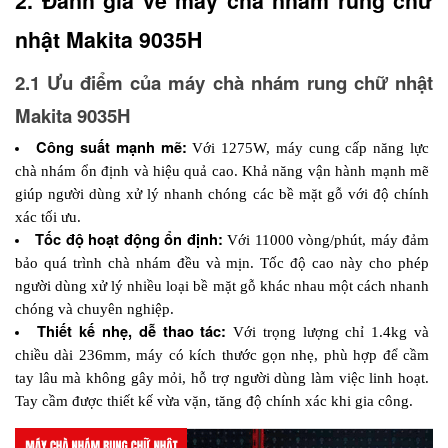
2. Đánh giá về máy chà nhám rung chữ 
nhật Makita 9035H
2.1 Ưu điểm của máy chà nhám rung chữ nhật 
Makita 9035H
Công suất mạnh mẽ:
 Với 1275W, máy cung cấp năng lực 
chà nhám ổn định và hiệu quả cao. Khả năng vận hành mạnh mẽ 
giúp người dùng xử lý nhanh chóng các bề mặt gỗ với độ chính 
xác tối ưu.
Tốc độ hoạt động ổn định:
 Với 11000 vòng/phút, máy đảm 
bảo quá trình chà nhám đều và mịn. Tốc độ cao này cho phép 
người dùng xử lý nhiều loại bề mặt gỗ khác nhau một cách nhanh 
chóng và chuyên nghiệp.
Thiết kế nhẹ, dễ thao tác:
 Với trọng lượng chỉ 1.4kg và 
chiều dài 236mm, máy có kích thước gọn nhẹ, phù hợp để cầm 
tay lâu mà không gây mỏi, hỗ trợ người dùng làm việc linh hoạt. 
Tay cầm được thiết kế vừa vặn, tăng độ chính xác khi gia công.