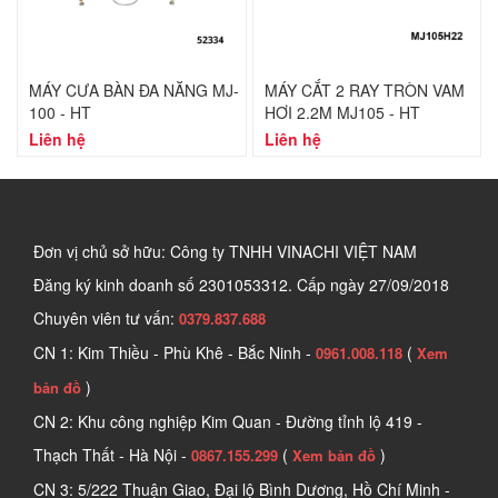
MÁY CƯA BÀN ĐA NĂNG MJ-
MÁY CẮT 2 RAY TRÒN VAM
100 - HT
HƠI 2.2M MJ105 - HT
Liên hệ
Liên hệ
Đơn vị chủ sở hữu: Công ty TNHH VINACHI VIỆT NAM
Đăng ký kinh doanh số
2301053312. Cấp ngày 27/09/2018
Chuyên viên tư vấn:
0379.837.688
CN 1: Kim Thiều - Phù Khê - Bắc Ninh -
(
0961.008.118
Xem
)
bản đồ
CN 2: Khu công nghiệp Kim Quan - Đường tỉnh lộ 419 -
Thạch Thất - Hà Nội -
(
)
0867.155.299
Xem bản đồ
CN 3: 5/222 Thuận Giao, Đại lộ Bình Dương, Hồ Chí Minh -