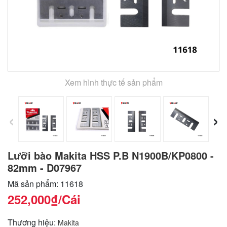
Xem hình thực tế sản phẩm
‹
›
Lưỡi bào Makita HSS P.B N1900B/KP0800 -
82mm - D07967
Mã sản phẩm: 11618
252,000₫
/Cái
Thương hiệu:
Makita