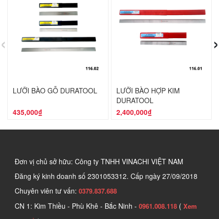
‹
›
LƯỠI BÀO GỖ DURATOOL
LƯỠI BÀO HỢP KIM
DURATOOL
435,000₫
2,400,000₫
Đơn vị chủ sở hữu: Công ty TNHH VINACHI VIỆT NAM
Đăng ký kinh doanh số
2301053312. Cấp ngày 27/09/2018
Chuyên viên tư vấn:
0379.837.688
CN 1: Kim Thiều - Phù Khê - Bắc Ninh -
(
0961.008.118
Xem