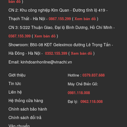
)
bản đồ
CN 2: Khu công nghiệp Kim Quan - Đường tỉnh lộ 419 -
Thạch Thất - Hà Nội -
(
)
0867.155.299
Xem bản đồ
CN 3: 5/222 Thuận Giao, Đại lộ Bình Dương, Hồ Chí Minh -
(
)
0387.155.399
Xem bản đồ
Showroom: B50-08 KĐT Geleximco đường Lê Trọng Tấn -
Hà Đông - Hà Nội -
(
)
0352.155.399
Xem bản đồ
Email: kinhdoanhonline@vinachi.vn
Giới thiệu
Hotline :
0379.837.688
Tin tức
Máy Chế Biến Gỗ:
Liên hệ
0981.118.008
Hệ thống cửa hàng
Đại lý:
0962.118.008
Chính sách bảo hành
Chính sách đổi trả
Vận chuyển