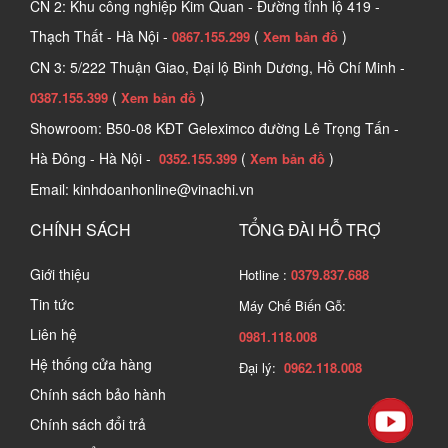
CN 2: Khu công nghiệp Kim Quan - Đường tỉnh lộ 419 -
Thạch Thất - Hà Nội -
(
)
0867.155.299
Xem bản đồ
CN 3: 5/222 Thuận Giao, Đại lộ Bình Dương, Hồ Chí Minh -
(
)
0387.155.399
Xem bản đồ
Showroom: B50-08 KĐT Geleximco đường Lê Trọng Tấn -
Hà Đông - Hà Nội -
(
)
0352.155.399
Xem bản đồ
Email: kinhdoanhonline@vinachi.vn
CHÍNH SÁCH
TỔNG ĐÀI HỖ TRỢ
Giới thiệu
Hotline :
0379.837.688
Tin tức
Máy Chế Biến Gỗ:
Liên hệ
0981.118.008
Hệ thống cửa hàng
Đại lý:
0962.118.008
Chính sách bảo hành
Chính sách đổi trả