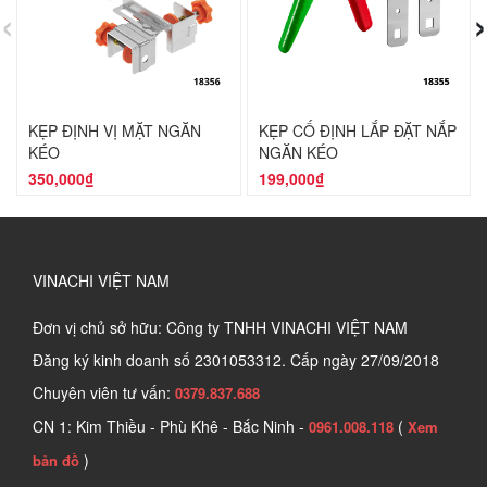
‹
›
KẸP ĐỊNH VỊ MẶT NGĂN
KẸP CỐ ĐỊNH LẮP ĐẶT NẮP
KÉO
NGĂN KÉO
350,000₫
199,000₫
VINACHI VIỆT NAM
Đơn vị chủ sở hữu: Công ty TNHH VINACHI VIỆT NAM
Đăng ký kinh doanh số
2301053312. Cấp ngày 27/09/2018
Chuyên viên tư vấn:
0379.837.688
CN 1: Kim Thiều - Phù Khê - Bắc Ninh -
(
0961.008.118
Xem
)
bản đồ