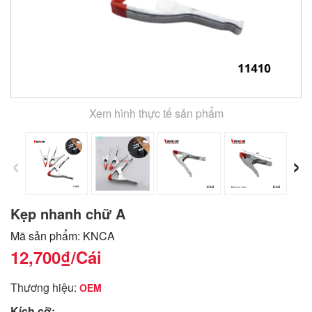
Xem hình thực tế sản phẩm
‹
›
Kẹp nhanh chữ A
Mã sản phẩm: KNCA
12,700₫
/Cái
Thương hiệu:
OEM
Kích cỡ: