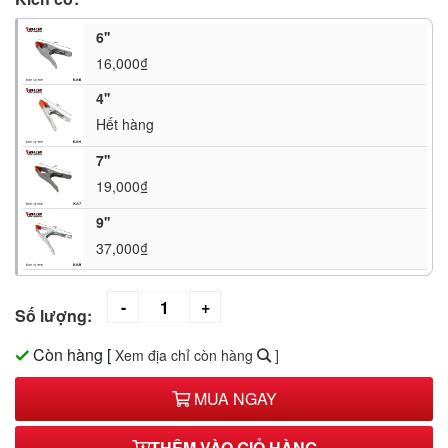
6''
16,000₫
4''
Hết hàng
7''
19,000₫
9''
37,000₫
Số lượng:
Còn hàng
[
Xem địa chỉ còn hàng
]
MUA NGAY
THÊM VÀO GIỎ HÀNG