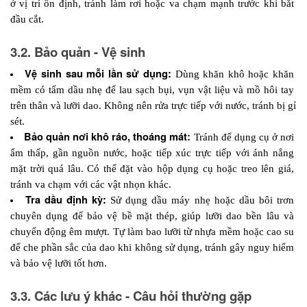
ở vị trí ổn định, tránh làm rơi hoặc va chạm mạnh trước khi bắt 
đầu cắt.
3.2. Bảo quản - Vệ sinh
Vệ sinh sau mỗi lần sử dụng:
 Dùng khăn khô hoặc khăn 
mềm có tẩm dầu nhẹ để lau sạch bụi, vụn vật liệu và mồ hôi tay 
trên thân và lưỡi dao. Không nên rửa trực tiếp với nước, tránh bị gỉ 
sét.
Bảo quản nơi khô ráo, thoáng mát: 
Tránh để dụng cụ ở nơi 
ẩm thấp, gần nguồn nước, hoặc tiếp xúc trực tiếp với ánh nắng 
mặt trời quá lâu. Có thể đặt vào hộp dụng cụ hoặc treo lên giá, 
tránh va chạm với các vật nhọn khác.
Tra dầu định kỳ:
 Sử dụng dầu máy nhẹ hoặc dầu bôi trơn 
chuyên dụng để bảo vệ bề mặt thép, giúp lưỡi dao bền lâu và 
chuyển động êm mượt. Tự làm bao lưỡi từ nhựa mềm hoặc cao su 
để che phần sắc của dao khi không sử dụng, tránh gây nguy hiểm 
và bảo vệ lưỡi tốt hơn.
3.3. Các lưu ý khác - Câu hỏi thường gặp