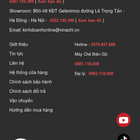
(
)
0387.155.399
Xem bản đồ
Showroom: B50-08 KĐT Geleximco đường Lê Trọng Tấn -
Hà Đông - Hà Nội -
(
)
0352.155.399
Xem bản đồ
Email: kinhdoanhonline@vinachi.vn
Giới thiệu
Hotline :
0379.837.688
Tin tức
Máy Chế Biến Gỗ:
Liên hệ
0981.118.008
Hệ thống cửa hàng
Đại lý:
0962.118.008
Chính sách bảo hành
Chính sách đổi trả
Vận chuyển
Hướng dẫn mua hàng