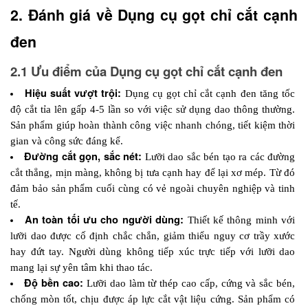
2. Đánh giá về Dụng cụ gọt chỉ cắt cạnh 
đen
2.1 Ưu điểm của Dụng cụ gọt chỉ cắt cạnh đen
Hiệu suất vượt trội:
 Dụng cụ gọt chỉ cắt cạnh đen tăng tốc 
độ cắt tỉa lên gấp 4-5 lần so với việc sử dụng dao thông thường. 
Sản phẩm giúp hoàn thành công việc nhanh chóng, tiết kiệm thời 
gian và công sức đáng kể.
Đường cắt gọn, sắc nét: 
Lưỡi dao sắc bén tạo ra các đường 
cắt thẳng, mịn màng, không bị tưa cạnh hay để lại xơ mép. Từ đó 
đảm bảo sản phẩm cuối cùng có vẻ ngoài chuyên nghiệp và tinh 
tế.
An toàn tối ưu cho người dùng:
 Thiết kế thông minh với 
lưỡi dao được cố định chắc chắn, giảm thiểu nguy cơ trầy xước 
hay đứt tay. Người dùng không tiếp xúc trực tiếp với lưỡi dao 
mang lại sự yên tâm khi thao tác.
Độ bền cao:
 Lưỡi dao làm từ thép cao cấp, cứng và sắc bén, 
chống mòn tốt, chịu được áp lực cắt vật liệu cứng. Sản phẩm có 