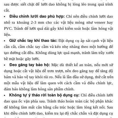
sau được siết chặt để lưỡi dao không bị lỏng lẻo trong quá trình 
cắt.
Điều chỉnh lưỡi dao phù hợp:
 Chỉ nên điều chỉnh lưỡi dao 
nhô ra khoảng 2-3 mm cho các vật liệu mỏng như veneer hay 
PVC. Tránh để lưỡi quá dài gây khó kiểm soát hoặc làm hỏng vật 
liệu.
Giữ chắc tay khi thao tác:
 Đặt dụng cụ áp sát cạnh vật liệu 
cần cắt, cầm chắc tay cầm và kéo nhẹ nhàng theo một hướng để 
tạo đường cắt đều. Không dùng lực quá mạnh, tránh làm trầy xước 
bề mặt hoặc gãy lưỡi.
Đeo găng tay bảo hộ: 
Mặc dù thiết kế an toàn, nếu mới sử 
dụng hoặc cắt vật liệu dễ trơn trượt, nên đeo găng tay để tăng độ 
bám và bảo vệ tay khỏi rủi ro. Nếu là lần đầu sử dụng, thử cắt trên 
một mẩu vật liệu để làm quen với cách cầm và điều chỉnh lực, 
đảm bảo không làm hỏng sản phẩm chính.
Không tự ý tháo rời toàn bộ dụng cụ: 
Chỉ điều chỉnh lưỡi 
dao qua ốc vặn phía sau. Tránh tháo hoàn toàn các bộ phận khác 
để không làm mất cân bằng cấu trúc hoặc làm lỏng kết nối. Sau 
khi điều chỉnh lưỡi dao, kiểm tra lại độ chắc chắn và đặt dụng cụ 