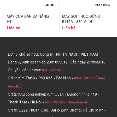
MÁY CƯA BÀN ĐA NĂNG -
MÁY SOI TRỤC ĐỨNG
HT
5115A - 380 V - HT
Liên hệ
Liên hệ
Đơn vị chủ sở hữu: Công ty TNHH VINACHI VIỆT NAM
Đăng ký kinh doanh số
2301053312. Cấp ngày 27/09/2018
Chuyên viên tư vấn:
0379.837.688
CN 1: Kim Thiều - Phù Khê - Bắc Ninh -
(
0961.008.118
Xem
)
bản đồ
CN 2: Khu công nghiệp Kim Quan - Đường tỉnh lộ 419 -
Thạch Thất - Hà Nội -
(
)
0867.155.299
Xem bản đồ
CN 3: 5/222 Thuận Giao, Đại lộ Bình Dương, Hồ Chí Minh -