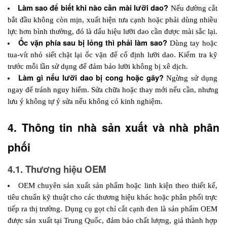
Làm sao để biết khi nào cần mài lưỡi dao? 
Nếu đường cắt 
bắt đầu không còn mịn, xuất hiện tưa cạnh hoặc phải dùng nhiều 
lực hơn bình thường, đó là dấu hiệu lưỡi dao cần được mài sắc lại.
Ốc vặn phía sau bị lỏng thì phải làm sao? 
Dùng tay hoặc 
tua-vít nhỏ siết chặt lại ốc vặn để cố định lưỡi dao. Kiểm tra kỹ 
trước mỗi lần sử dụng để đảm bảo lưỡi không bị xê dịch.
Làm gì nếu lưỡi dao bị cong hoặc gãy? 
Ngừng sử dụng 
ngay để tránh nguy hiểm. Sửa chữa hoặc thay mới nếu cần, nhưng 
lưu ý không tự ý sửa nếu không có kinh nghiệm.
4. Thông tin nhà sản xuất và nhà phân 
phối 
4.1. Thương hiệu OEM
OEM chuyên sản xuất sản phẩm hoặc linh kiện theo thiết kế, 
tiêu chuẩn kỹ thuật cho các thương hiệu khác hoặc phân phối trực 
tiếp ra thị trường. Dụng cụ gọt chỉ cắt cạnh đen là sản phẩm OEM 
được sản xuất tại Trung Quốc, đảm bảo chất lượng, giá thành hợp 