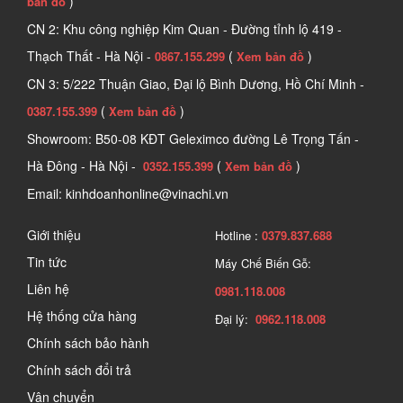
)
bản đồ
CN 2: Khu công nghiệp Kim Quan - Đường tỉnh lộ 419 -
Thạch Thất - Hà Nội -
(
)
0867.155.299
Xem bản đồ
CN 3: 5/222 Thuận Giao, Đại lộ Bình Dương, Hồ Chí Minh -
(
)
0387.155.399
Xem bản đồ
Showroom: B50-08 KĐT Geleximco đường Lê Trọng Tấn -
Hà Đông - Hà Nội -
(
)
0352.155.399
Xem bản đồ
Email: kinhdoanhonline@vinachi.vn
Giới thiệu
Hotline :
0379.837.688
Tin tức
Máy Chế Biến Gỗ:
Liên hệ
0981.118.008
Hệ thống cửa hàng
Đại lý:
0962.118.008
Chính sách bảo hành
Chính sách đổi trả
Vận chuyển