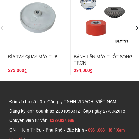
‹
›
ĐĨA TAY QUAY MÁY TUBI
BÁNH LĂN MÁY TUỐT SONG
TRÒN
273,000₫
294,000₫
Đơn vị chủ sở hữu: Công ty TNHH VINACHI VIỆT NAM
Đăng ký kinh doanh số
2301053312. Cấp ngày 27/09/2018
Chuyên viên tư vấn:
0379.837.688
CN 1: Kim Thiều - Phù Khê - Bắc Ninh -
(
0961.008.118
Xem