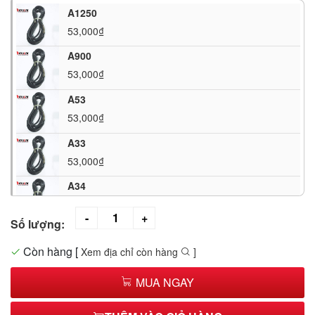
A1250
53,000₫
A900
53,000₫
A53
53,000₫
A33
53,000₫
A34
53,000₫
Số lượng:
A43
53,000₫
Còn hàng
[
Xem địa chỉ còn hàng
]
A63
MUA NGAY
105,000₫