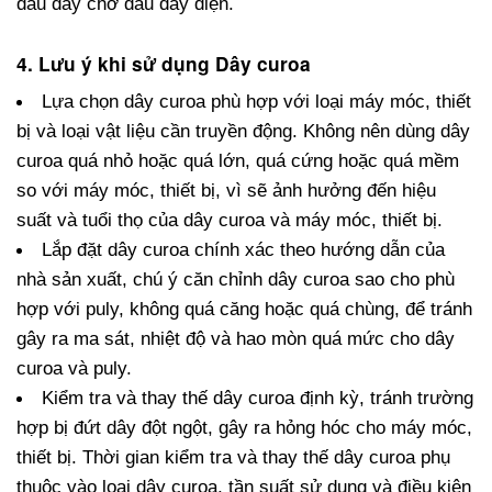
đầu dây chờ đấu dây điện.
4. Lưu ý khi sử dụng Dây curoa
Lựa chọn dây curoa phù hợp với loại máy móc, thiết 
bị và loại vật liệu cần truyền động. Không nên dùng dây 
curoa quá nhỏ hoặc quá lớn, quá cứng hoặc quá mềm 
so với máy móc, thiết bị, vì sẽ ảnh hưởng đến hiệu 
suất và tuổi thọ của dây curoa và máy móc, thiết bị.
Lắp đặt dây curoa chính xác theo hướng dẫn của 
nhà sản xuất, chú ý căn chỉnh dây curoa sao cho phù 
hợp với puly, không quá căng hoặc quá chùng, để tránh 
gây ra ma sát, nhiệt độ và hao mòn quá mức cho dây 
curoa và puly.
Kiểm tra và thay thế dây curoa định kỳ, tránh trường 
hợp bị đứt dây đột ngột, gây ra hỏng hóc cho máy móc, 
thiết bị. Thời gian kiểm tra và thay thế dây curoa phụ 
thuộc vào loại dây curoa, tần suất sử dụng và điều kiện 