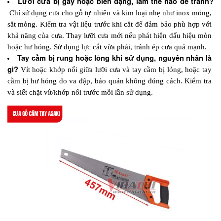
Lưỡi cưa bị gãy hoặc biến dạng, làm thế nào để tránh?
Chỉ sử dụng cưa cho gỗ tự nhiên và kim loại nhẹ như inox mỏng, 
sắt mỏng. Kiểm tra vật liệu trước khi cắt để đảm bảo phù hợp với 
khả năng của cưa. Thay lưỡi cưa mới nếu phát hiện dấu hiệu mòn 
hoặc hư hỏng. Sử dụng lực cắt vừa phải, tránh ép cưa quá mạnh.
Tay cầm bị rung hoặc lỏng khi sử dụng, nguyên nhân là 
gì?
 Vít hoặc khớp nối giữa lưỡi cưa và tay cầm bị lỏng, hoặc tay 
cầm bị hư hỏng do va đập, bảo quản không đúng cách. Kiểm tra 
và siết chặt vít/khớp nối trước mỗi lần sử dụng.