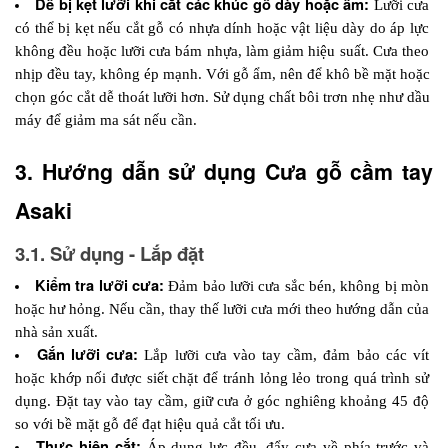
Dễ bị kẹt lưỡi khi cắt các khúc gỗ dày hoặc ẩm: 
Lưỡi cưa 
có thể bị kẹt nếu cắt gỗ có nhựa dính hoặc vật liệu dày do áp lực 
không đều hoặc lưỡi cưa bám nhựa, làm giảm hiệu suất. Cưa theo 
nhịp đều tay, không ép mạnh. Với gỗ ẩm, nên để khô bề mặt hoặc 
chọn góc cắt dễ thoát lưỡi hơn. Sử dụng chất bôi trơn nhẹ như dầu 
máy để giảm ma sát nếu cần.
3. Hướng dẫn sử dụng Cưa gỗ cầm tay 
Asaki
3.1. Sử dụng - Lắp đặt
Kiểm tra lưỡi cưa: 
Đảm bảo lưỡi cưa sắc bén, không bị mòn 
hoặc hư hỏng. Nếu cần, thay thế lưỡi cưa mới theo hướng dẫn của 
nhà sản xuất.
Gắn lưỡi cưa: 
Lắp lưỡi cưa vào tay cầm, đảm bảo các vít 
hoặc khớp nối được siết chặt để tránh lỏng lẻo trong quá trình sử 
dụng. Đặt tay vào tay cầm, giữ cưa ở góc nghiêng khoảng 45 độ 
so với bề mặt gỗ để đạt hiệu quả cắt tối ưu.
Thực hiện cắt: 
Áp dụng lực đều, đẩy cưa về phía trước và 