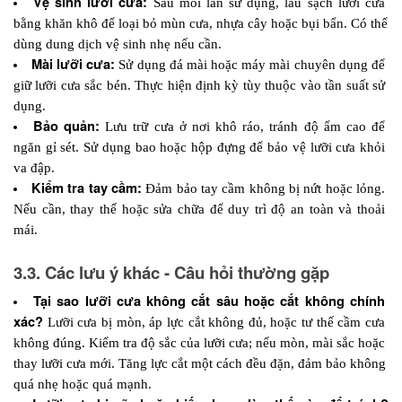
Vệ sinh lưỡi cưa: 
Sau mỗi lần sử dụng, lau sạch lưỡi cưa 
bằng khăn khô để loại bỏ mùn cưa, nhựa cây hoặc bụi bẩn. Có thể 
dùng dung dịch vệ sinh nhẹ nếu cần.
Mài lưỡi cưa: 
Sử dụng đá mài hoặc máy mài chuyên dụng để 
giữ lưỡi cưa sắc bén. Thực hiện định kỳ tùy thuộc vào tần suất sử 
dụng.
Bảo quản:
Lưu trữ cưa ở nơi khô ráo, tránh độ ẩm cao để 
ngăn gỉ sét. Sử dụng bao hoặc hộp đựng để bảo vệ lưỡi cưa khỏi 
va đập.
Kiểm tra tay cầm: 
Đảm bảo tay cầm không bị nứt hoặc lỏng. 
Nếu cần, thay thế hoặc sửa chữa để duy trì độ an toàn và thoải 
mái.
3.3. Các lưu ý khác - Câu hỏi thường gặp
Tại sao lưỡi cưa không cắt sâu hoặc cắt không chính 
xác?
Lưỡi cưa bị mòn, áp lực cắt không đủ, hoặc tư thế cầm cưa 
không đúng. Kiểm tra độ sắc của lưỡi cưa; nếu mòn, mài sắc hoặc 
thay lưỡi cưa mới. Tăng lực cắt một cách đều đặn, đảm bảo không 
quá nhẹ hoặc quá mạnh.