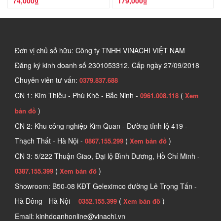
74,000₫
179,000₫
Đơn vị chủ sở hữu: Công ty TNHH VINACHI VIỆT NAM
Đăng ký kinh doanh số
2301053312. Cấp ngày 27/09/2018
Chuyên viên tư vấn:
0379.837.688
CN 1: Kim Thiều - Phù Khê - Bắc Ninh -
(
0961.008.118
Xem
)
bản đồ
CN 2: Khu công nghiệp Kim Quan - Đường tỉnh lộ 419 -
Thạch Thất - Hà Nội -
(
)
0867.155.299
Xem bản đồ
CN 3: 5/222 Thuận Giao, Đại lộ Bình Dương, Hồ Chí Minh -
(
)
0387.155.399
Xem bản đồ
Showroom: B50-08 KĐT Geleximco đường Lê Trọng Tấn -
Hà Đông - Hà Nội -
(
)
0352.155.399
Xem bản đồ
Email: kinhdoanhonline@vinachi.vn