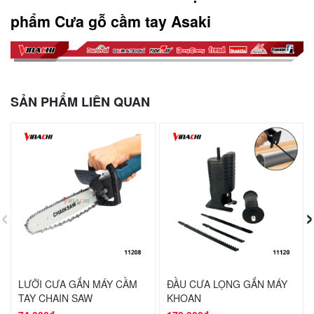
phẩm Cưa gỗ cầm tay Asaki
SẢN PHẨM LIÊN QUAN
‹
›
LƯỠI CƯA GẮN MÁY CẦM
ĐẦU CƯA LỌNG GẮN MÁY
TAY CHAIN SAW
KHOAN