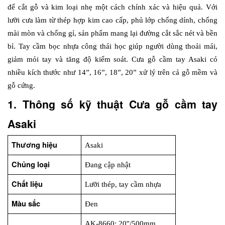
để cắt gỗ và kim loại nhẹ một cách chính xác và hiệu quả. Với 
lưỡi cưa làm từ thép hợp kim cao cấp, phủ lớp chống dính, chống 
mài mòn và chống gỉ, sản phẩm mang lại đường cắt sắc nét và bền 
bỉ. Tay cầm bọc nhựa công thái học giúp người dùng thoải mái, 
giảm mỏi tay và tăng độ kiểm soát. Cưa gỗ cầm tay Asaki có 
nhiều kích thước như 14”, 16”, 18”, 20” xử lý trên cả gỗ mềm và 
gỗ cứng.
1. Thông số kỹ thuật Cưa gỗ cầm tay 
Asaki
Thương hiệu
Asaki
Chủng loại
Đang cập nhật
Chất liệu
Lưỡi thép, tay cầm nhựa
Màu sắc
Đen
AK-8660: 20''/500mm  