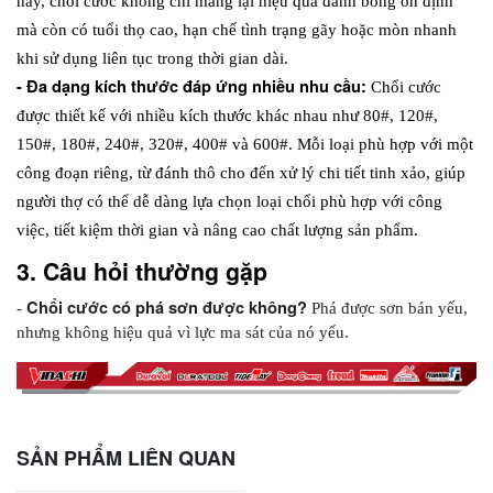
này, chổi cước không chỉ mang lại hiệu quả đánh bóng ổn định 
mà còn có tuổi thọ cao, hạn chế tình trạng gãy hoặc mòn nhanh 
khi sử dụng liên tục trong thời gian dài.
- Đa dạng kích thước đáp ứng nhiều nhu cầu: 
Chổi cước 
được thiết kế với nhiều kích thước khác nhau như 80#, 120#, 
150#, 180#, 240#, 320#, 400# và 600#. Mỗi loại phù hợp với một 
công đoạn riêng, từ đánh thô cho đến xử lý chi tiết tinh xảo, giúp 
người thợ có thể dễ dàng lựa chọn loại chổi phù hợp với công 
việc, tiết kiệm thời gian và nâng cao chất lượng sản phẩm.
3. Câu hỏi thường gặp
Chổi cước có phá sơn được không?
- 
 Phá được sơn bán yếu, 
nhưng không hiệu quả vì lực ma sát của nó yếu.
SẢN PHẨM LIÊN QUAN