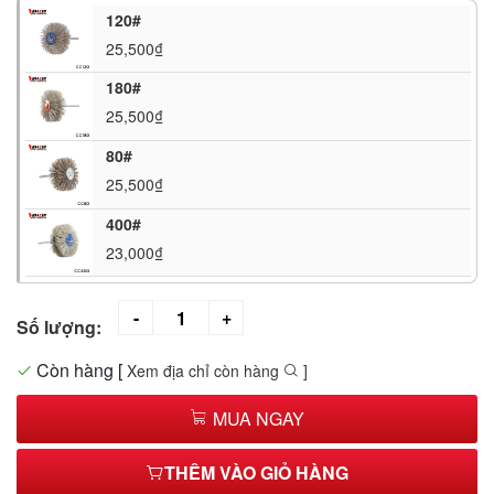
120#
25,500₫
180#
25,500₫
80#
25,500₫
400#
23,000₫
Số lượng:
Còn hàng
[
Xem địa chỉ còn hàng
]
MUA NGAY
THÊM VÀO GIỎ HÀNG