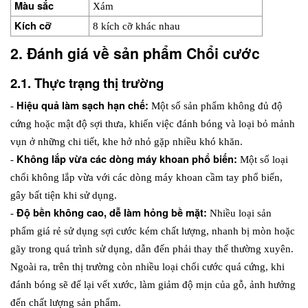
Màu sắc
Xám
Kích cỡ
8 kích cỡ khác nhau
2. Đánh giá về sản phẩm Chổi cước
2.1. Thực trạng thị trường
Hiệu quả làm sạch hạn chế: 
- 
Một số sản phẩm không đủ độ 
cứng hoặc mật độ sợi thưa, khiến việc đánh bóng và loại bỏ mảnh 
vụn ở những chi tiết, khe hở nhỏ gặp nhiều khó khăn.
Không lắp vừa các dòng máy khoan phổ biến: 
- 
Một số loại 
chổi không lắp vừa với các dòng máy khoan cầm tay phổ biến, 
gây bất tiện khi sử dụng.
Độ bền không cao, dễ làm hỏng bề mặt:
- 
 Nhiều loại sản 
phẩm giá rẻ sử dụng sợi cước kém chất lượng, nhanh bị mòn hoặc 
gãy trong quá trình sử dụng, dẫn đến phải thay thế thường xuyên. 
Ngoài ra, trên thị trường còn nhiều loại chổi cước quá cứng, khi 
đánh bóng sẽ để lại vết xước, làm giảm độ mịn của gỗ, ảnh hưởng 
đến chất lượng sản phẩm.