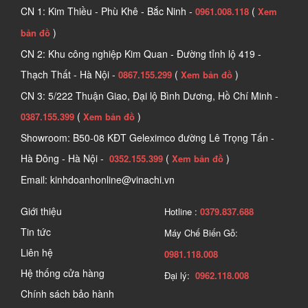
CN 1: Kim Thiều - Phù Khê - Bắc Ninh -
(
0961.008.118
Xem
)
bản đồ
CN 2: Khu công nghiệp Kim Quan - Đường tỉnh lộ 419 -
Thạch Thất - Hà Nội -
(
)
0867.155.299
Xem bản đồ
CN 3: 5/222 Thuận Giao, Đại lộ Bình Dương, Hồ Chí Minh -
(
)
0387.155.399
Xem bản đồ
Showroom: B50-08 KĐT Geleximco đường Lê Trọng Tấn -
Hà Đông - Hà Nội -
(
)
0352.155.399
Xem bản đồ
Email: kinhdoanhonline@vinachi.vn
Giới thiệu
Hotline :
0379.837.688
Tin tức
Máy Chế Biến Gỗ:
Liên hệ
0981.118.008
Hệ thống cửa hàng
Đại lý:
0962.118.008
Chính sách bảo hành