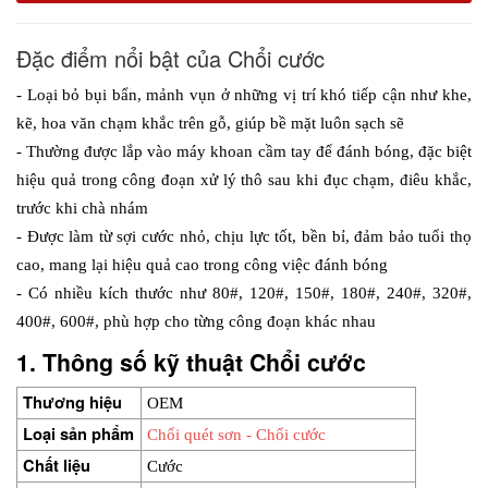
Đặc điểm nổi bật của Chổi cước
- Loại bỏ bụi bẩn, mảnh vụn ở những vị trí khó tiếp cận như khe, 
kẽ, hoa văn chạm khắc trên gỗ, giúp bề mặt luôn sạch sẽ
- Thường được lắp vào máy khoan cầm tay để đánh bóng, đặc biệt 
hiệu quả trong công đoạn xử lý thô sau khi đục chạm, điêu khắc, 
trước khi chà nhám
- Được làm từ sợi cước nhỏ, chịu lực tốt, bền bỉ, đảm bảo tuổi thọ 
cao, mang lại hiệu quả cao trong công việc đánh bóng
- Có nhiều kích thước như 80#, 120#, 150#, 180#, 240#, 320#, 
400#, 600#, phù hợp cho từng công đoạn khác nhau
1. Thông số kỹ thuật Chổi cước
Thương hiệu
OEM
Loại sản phẩm
Chổi quét sơn - Chổi cước
Chất liệu
Cước