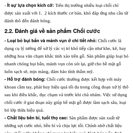
Ít sự lựa chọn kích cỡ: 
- 
Trên thị trường nhiều loại chổi chỉ 
được sản xuất với 1.  2 kích thước cơ bản, khó đáp ứng nhu cầu từ 
đánh thô đến đánh bóng. 
2.2. Đánh giá về sản phẩm Chổi cước
- Loại bỏ bụi bẩn và mảnh vụn ở chi tiết nhỏ: 
Chổi cước là 
dụng cụ lý tưởng để xử lý các vị trí khó tiếp cận như khe, kẽ, hay 
những hoa văn chạm khắc tinh xảo trên gỗ. Sản phẩm giúp loại bỏ 
nhanh chóng bụi bẩn, mảnh vụn còn sót lại, giữ cho bề mặt gỗ 
luôn sạch sẽ, mịn màng, đảm bảo tính thẩm mỹ.
- Hỗ trợ đánh bóng: 
Chổi cước thường được kết hợp với máy 
khoan cầm tay, phát huy hiệu quả tối đa trong công đoạn xử lý thô 
sau khi điêu khắc, đục chạm và trước khi chà nhám. Việc sử dụng 
chổi cước ở giai đoạn này giúp bề mặt gỗ được làm sạch sâu, loại 
bỏ lớp thừa hiệu quả.
- Chất liệu bền bỉ, tuổi thọ cao: 
Sản phẩm được sản xuất từ 
những sợi cước nhỏ, bền bỉ và chịu lực tốt. Chính nhờ chất liệu 