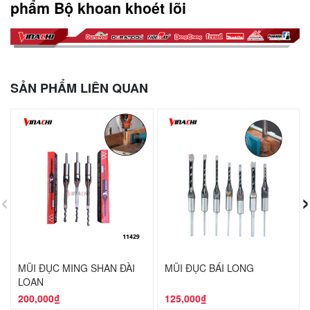
phẩm Bộ khoan khoét lõi
SẢN PHẨM LIÊN QUAN
‹
›
MŨI ĐỤC MING SHAN ĐÀI
MŨI ĐỤC BÁI LONG
LOAN
200,000₫
125,000₫