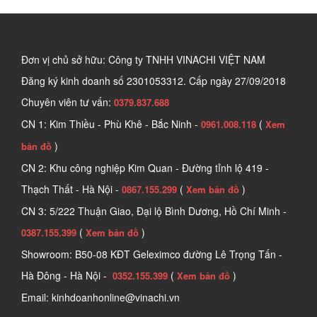
Đơn vị chủ sở hữu: Công ty TNHH VINACHI VIỆT NAM
Đăng ký kinh doanh số
2301053312. Cấp ngày 27/09/2018
Chuyên viên tư vấn:
0379.837.688
CN 1: Kim Thiều - Phù Khê - Bắc Ninh -
(
0961.008.118
Xem
)
bản đồ
CN 2: Khu công nghiệp Kim Quan - Đường tỉnh lộ 419 -
Thạch Thất - Hà Nội -
(
)
0867.155.299
Xem bản đồ
CN 3: 5/222 Thuận Giao, Đại lộ Bình Dương, Hồ Chí Minh -
(
)
0387.155.399
Xem bản đồ
Showroom: B50-08 KĐT Geleximco đường Lê Trọng Tấn -
Hà Đông - Hà Nội -
(
)
0352.155.399
Xem bản đồ
Email: kinhdoanhonline@vinachi.vn