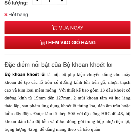
Số lượng:
Hết hàng
MUA NGAY
THÊM VÀO GIỎ HÀNG
Đặc điểm nổi bật của Bộ khoan khoét lõi
Bộ khoan khoét lõi
 là một bộ phụ kiện chuyên dùng cho máy 
khoan để tạo các lỗ tròn có đường kính lớn trên gỗ, nhựa, thạch 
cao và kim loại mềm mỏng. Với thiết kế bao gồm 13 đầu khoét có 
đường kính từ 19mm đến 127mm, 2 mũi khoan tâm và lục lăng 
tháo lắp, sản phẩm ứng dụng khoét lỗ thùng loa, đèn âm trần hoặc 
luồn dây điện. Được làm từ thép 50# với độ cứng HRC 40-48, bộ 
khoan đảm bảo độ bền và được đóng gói trong hộp nhựa tiện lợi, 
trọng lượng 425g, dễ dàng mang theo và bảo quản.