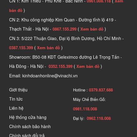
CN 1: Kim Thiều - Phù Khê - Bắc Ninh -
(
0961.008.118
Xem
)
bản đồ
CN 2: Khu công nghiệp Kim Quan - Đường tỉnh lộ 419 -
Thạch Thất - Hà Nội -
(
)
0867.155.299
Xem bản đồ
CN 3: 5/222 Thuận Giao, Đại lộ Bình Dương, Hồ Chí Minh -
(
)
0387.155.399
Xem bản đồ
Showroom: B50-08 KĐT Geleximco đường Lê Trọng Tấn -
Hà Đông - Hà Nội -
(
)
0352.155.399
Xem bản đồ
Email: kinhdoanhonline@vinachi.vn
Giới thiệu
Hotline :
0379.837.688
Tin tức
Máy Chế Biến Gỗ:
Liên hệ
0981.118.008
Hệ thống cửa hàng
Đại lý:
0962.118.008
Chính sách bảo hành
Chính sách đổi trả