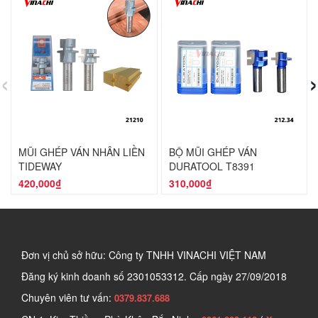
‹
›
MŨI GHÉP VÁN NHÂN LIỀN
BỘ MŨI GHÉP VÁN
TIDEWAY
DURATOOL T8391
420,000₫
310,000₫
Đơn vị chủ sở hữu: Công ty TNHH VINACHI VIỆT NAM
Đăng ký kinh doanh số
2301053312. Cấp ngày 27/09/2018
Chuyên viên tư vấn:
0379.837.688