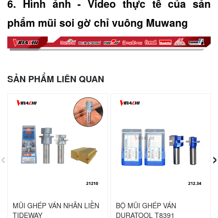
6. Hình ảnh - Video thực tế của sản 
phẩm mũi soi gờ chỉ vuông Muwang
SẢN PHẨM LIÊN QUAN
‹
›
MŨI GHÉP VÁN NHÂN LIỀN
BỘ MŨI GHÉP VÁN
TIDEWAY
DURATOOL T8391