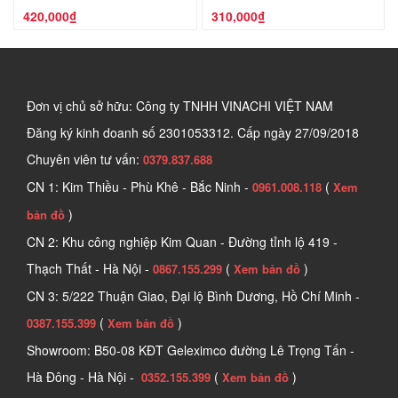
420,000₫
310,000₫
Đơn vị chủ sở hữu: Công ty TNHH VINACHI VIỆT NAM
Đăng ký kinh doanh số
2301053312. Cấp ngày 27/09/2018
Chuyên viên tư vấn:
0379.837.688
CN 1: Kim Thiều - Phù Khê - Bắc Ninh -
(
0961.008.118
Xem
)
bản đồ
CN 2: Khu công nghiệp Kim Quan - Đường tỉnh lộ 419 -
Thạch Thất - Hà Nội -
(
)
0867.155.299
Xem bản đồ
CN 3: 5/222 Thuận Giao, Đại lộ Bình Dương, Hồ Chí Minh -
(
)
0387.155.399
Xem bản đồ
Showroom: B50-08 KĐT Geleximco đường Lê Trọng Tấn -
Hà Đông - Hà Nội -
(
)
0352.155.399
Xem bản đồ