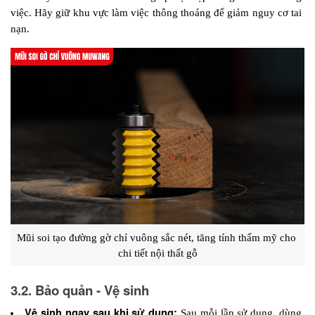
việc. Hãy giữ khu vực làm việc thông thoáng để giảm nguy cơ tai 
nạn.
Mũi soi tạo đường gờ chỉ vuông sắc nét, tăng tính thẩm mỹ cho 
chi tiết nội thất gỗ
3.2. Bảo quản - Vệ sinh
Vệ sinh ngay sau khi sử dụng:
 Sau mỗi lần sử dụng, dùng 