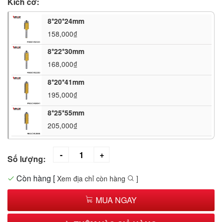
Kích cỡ:
8*20*24mm
158,000₫
8*22*30mm
168,000₫
8*20*41mm
195,000₫
8*25*55mm
205,000₫
Số lượng:
Còn hàng
[
Xem địa chỉ còn hàng
]
MUA NGAY