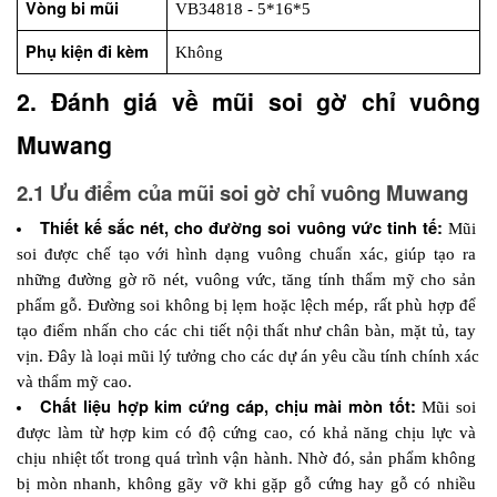
Vòng bi mũi
VB34818 - 5*16*5
Phụ kiện đi kèm
Không
2. Đánh giá về mũi soi gờ chỉ vuông 
Muwang
2.1 Ưu điểm của mũi soi gờ chỉ vuông Muwang
Thiết kế sắc nét, cho đường soi vuông vức tinh tế:
 Mũi 
soi được chế tạo với hình dạng vuông chuẩn xác, giúp tạo ra 
những đường gờ rõ nét, vuông vức, tăng tính thẩm mỹ cho sản 
phẩm gỗ. Đường soi không bị lẹm hoặc lệch mép, rất phù hợp để 
tạo điểm nhấn cho các chi tiết nội thất như chân bàn, mặt tủ, tay 
vịn. Đây là loại mũi lý tưởng cho các dự án yêu cầu tính chính xác 
và thẩm mỹ cao.
Chất liệu hợp kim cứng cáp, chịu mài mòn tốt:
 Mũi soi 
được làm từ hợp kim có độ cứng cao, có khả năng chịu lực và 
chịu nhiệt tốt trong quá trình vận hành. Nhờ đó, sản phẩm không 
bị mòn nhanh, không gãy vỡ khi gặp gỗ cứng hay gỗ có nhiều 