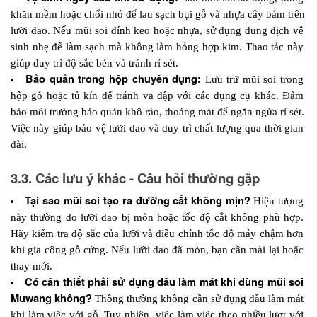
khăn mềm hoặc chổi nhỏ để lau sạch bụi gỗ và nhựa cây bám trên 
lưỡi dao. Nếu mũi soi dính keo hoặc nhựa, sử dụng dung dịch vệ 
sinh nhẹ để làm sạch mà không làm hỏng hợp kim. Thao tác này 
giúp duy trì độ sắc bén và tránh rỉ sét.
Bảo quản trong hộp chuyên dụng:
 Lưu trữ mũi soi trong 
hộp gỗ hoặc tủ kín để tránh va đập với các dụng cụ khác. Đảm 
bảo môi trường bảo quản khô ráo, thoáng mát để ngăn ngừa rỉ sét. 
Việc này giúp bảo vệ lưỡi dao và duy trì chất lượng qua thời gian 
dài.
3.3. Các lưu ý khác - Câu hỏi thường gặp
Tại sao mũi soi tạo ra đường cắt không mịn?
 Hiện tượng 
này thường do lưỡi dao bị mòn hoặc tốc độ cắt không phù hợp. 
Hãy kiểm tra độ sắc của lưỡi và điều chỉnh tốc độ máy chậm hơn 
khi gia công gỗ cứng. Nếu lưỡi dao đã mòn, bạn cần mài lại hoặc 
thay mới.
Có cần thiết phải sử dụng dầu làm mát khi dùng mũi soi 
Muwang không?
 Thông thường không cần sử dụng dầu làm mát 
khi làm việc với gỗ. Tuy nhiên, việc làm việc theo nhiều lượt với 