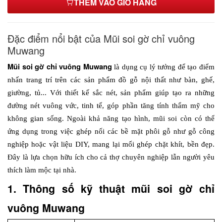
THÊM VÀO GIỎ HÀNG
Đặc điểm nổi bật của Mũi soi gờ chỉ vuông
Muwang
Mũi soi gờ chỉ vuông Muwang
 là dụng cụ lý tưởng để tạo điểm 
nhấn trang trí trên các sản phẩm đồ gỗ nội thất như bàn, ghế, 
giường, tủ... Với thiết kế sắc nét, sản phẩm giúp tạo ra những 
đường nét vuông vức, tinh tế, góp phần tăng tính thẩm mỹ cho 
không gian sống. Ngoài khả năng tạo hình, mũi soi còn có thể 
ứng dụng trong việc ghép nối các bề mặt phôi gỗ như gỗ công 
nghiệp hoặc vật liệu DIY, mang lại mối ghép chặt khít, bền đẹp. 
Đây là lựa chọn hữu ích cho cả thợ chuyên nghiệp lẫn người yêu 
thích làm mộc tại nhà.
1. Thông số kỹ thuật mũi soi gờ chỉ 
vuông Muwang