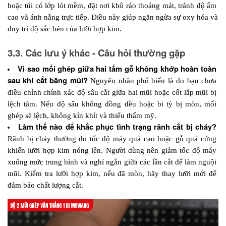
hoặc túi có lớp lót mềm, đặt nơi khô ráo thoáng mát, tránh độ ẩm 
cao và ánh nắng trực tiếp. Điều này giúp ngăn ngừa sự oxy hóa và 
duy trì độ sắc bén của lưỡi hợp kim.
3.3. Các lưu ý khác - Câu hỏi thường gặp
Vì sao mối ghép giữa hai tấm gỗ không khớp hoàn toàn 
sau khi cắt bằng mũi? 
Nguyên nhân phổ biến là do bạn chưa 
điều chỉnh chính xác độ sâu cắt giữa hai mũi hoặc cốt lắp mũi bị 
lệch tâm. Nếu độ sâu không đồng đều hoặc bi tỳ bị mòn, mối 
ghép sẽ lệch, không kín khít và thiếu thẩm mỹ.
Làm thế nào để khắc phục tình trạng rãnh cắt bị cháy?
Rãnh bị cháy thường do tốc độ máy quá cao hoặc gỗ quá cứng 
khiến lưỡi hợp kim nóng lên. Người dùng nên giảm tốc độ máy 
xuống mức trung bình và nghỉ ngắn giữa các lần cắt để làm nguội 
mũi. Kiểm tra lưỡi hợp kim, nếu đã mòn, hãy thay lưỡi mới để 
đảm bảo chất lượng cắt.