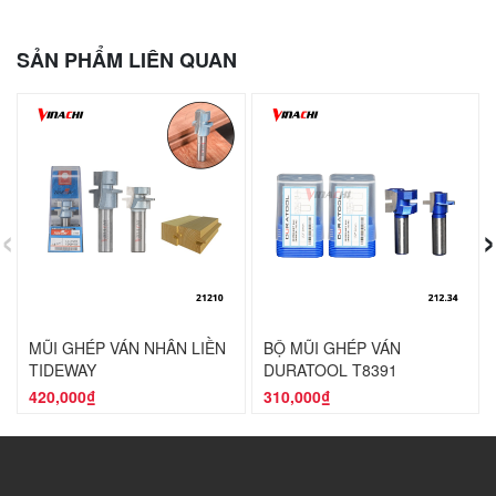
SẢN PHẨM LIÊN QUAN
‹
›
MŨI GHÉP VÁN NHÂN LIỀN
BỘ MŨI GHÉP VÁN
TIDEWAY
DURATOOL T8391
420,000₫
310,000₫