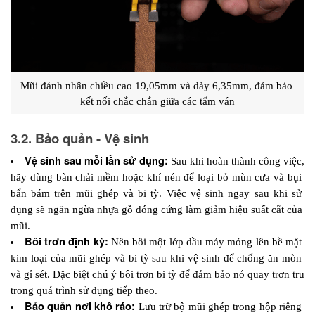
Mũi đánh nhân chiều cao 19,05mm và dày 6,35mm, đảm bảo 
kết nối chắc chắn giữa các tấm ván
3.2. Bảo quản - Vệ sinh
Vệ sinh sau mỗi lần sử dụng:
 Sau khi hoàn thành công việc, 
hãy dùng bàn chải mềm hoặc khí nén để loại bỏ mùn cưa và bụi 
bẩn bám trên mũi ghép và bi tỳ. Việc vệ sinh ngay sau khi sử 
dụng sẽ ngăn ngừa nhựa gỗ đóng cứng làm giảm hiệu suất cắt của 
mũi.
Bôi trơn định kỳ:
 Nên bôi một lớp dầu máy mỏng lên bề mặt 
kim loại của mũi ghép và bi tỳ sau khi vệ sinh để chống ăn mòn 
và gỉ sét. Đặc biệt chú ý bôi trơn bi tỳ để đảm bảo nó quay trơn tru 
trong quá trình sử dụng tiếp theo.
Bảo quản nơi khô ráo:
 Lưu trữ bộ mũi ghép trong hộp riêng 