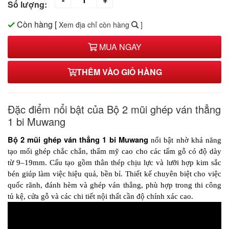
Số lượng:
Còn hàng
[
Xem địa chỉ còn hàng
]
MUA NGAY
THÊM VÀO GIỎ HÀNG
Đặc điểm nổi bật của Bộ 2 mũi ghép ván thẳng
1 bi Muwang
Bộ 2 mũi ghép ván thẳng 1 bi Muwang
 nổi bật nhờ khả năng 
tạo mối ghép chắc chắn, thẩm mỹ cao cho các tấm gỗ có độ dày 
từ 9–19mm. Cấu tạo gồm thân thép chịu lực và lưỡi hợp kim sắc 
bén giúp làm việc hiệu quả, bền bỉ. Thiết kế chuyên biệt cho việc 
quốc rãnh, đánh hèm và ghép ván thẳng, phù hợp trong thi công 
tủ kệ, cửa gỗ và các chi tiết nội thất cần độ chính xác cao.