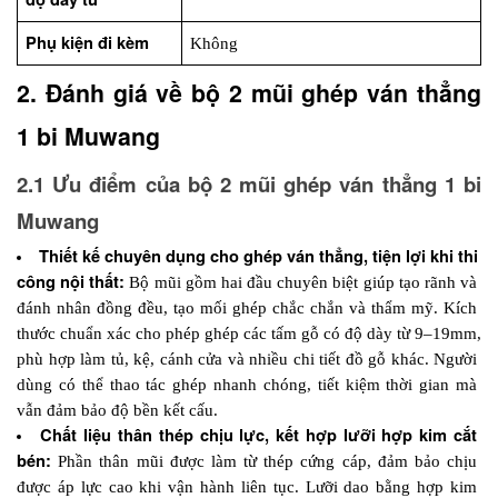
Phụ kiện đi kèm
Không
2. Đánh giá về bộ 2 mũi ghép ván thẳng 
1 bi Muwang
2.1 Ưu điểm của bộ 2 mũi ghép ván thẳng 1 bi 
Muwang
Thiết kế chuyên dụng cho ghép ván thẳng, tiện lợi khi thi 
công nội thất:
 Bộ mũi gồm hai đầu chuyên biệt giúp tạo rãnh và 
đánh nhân đồng đều, tạo mối ghép chắc chắn và thẩm mỹ. Kích 
thước chuẩn xác cho phép ghép các tấm gỗ có độ dày từ 9–19mm, 
phù hợp làm tủ, kệ, cánh cửa và nhiều chi tiết đồ gỗ khác. Người 
dùng có thể thao tác ghép nhanh chóng, tiết kiệm thời gian mà 
vẫn đảm bảo độ bền kết cấu.
Chất liệu thân thép chịu lực, kết hợp lưỡi hợp kim cắt 
bén:
 Phần thân mũi được làm từ thép cứng cáp, đảm bảo chịu 
được áp lực cao khi vận hành liên tục. Lưỡi dao bằng hợp kim 