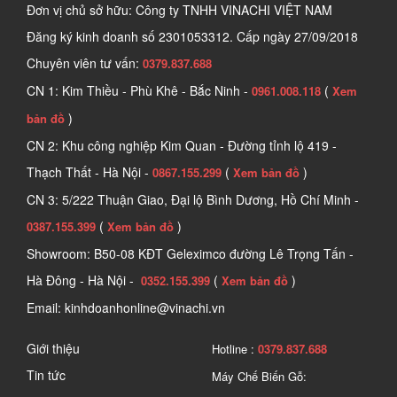
Đơn vị chủ sở hữu: Công ty TNHH VINACHI VIỆT NAM
Đăng ký kinh doanh số
2301053312. Cấp ngày 27/09/2018
Chuyên viên tư vấn:
0379.837.688
CN 1: Kim Thiều - Phù Khê - Bắc Ninh -
(
0961.008.118
Xem
)
bản đồ
CN 2: Khu công nghiệp Kim Quan - Đường tỉnh lộ 419 -
Thạch Thất - Hà Nội -
(
)
0867.155.299
Xem bản đồ
CN 3: 5/222 Thuận Giao, Đại lộ Bình Dương, Hồ Chí Minh -
(
)
0387.155.399
Xem bản đồ
Showroom: B50-08 KĐT Geleximco đường Lê Trọng Tấn -
Hà Đông - Hà Nội -
(
)
0352.155.399
Xem bản đồ
Email: kinhdoanhonline@vinachi.vn
Giới thiệu
Hotline :
0379.837.688
Tin tức
Máy Chế Biến Gỗ: