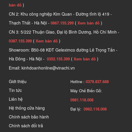
)
bản đồ
CN 2: Khu công nghiệp Kim Quan - Đường tỉnh lộ 419 -
Thạch Thất - Hà Nội -
(
)
0867.155.299
Xem bản đồ
CN 3: 5/222 Thuận Giao, Đại lộ Bình Dương, Hồ Chí Minh -
(
)
0387.155.399
Xem bản đồ
Showroom: B50-08 KĐT Geleximco đường Lê Trọng Tấn -
Hà Đông - Hà Nội -
(
)
0352.155.399
Xem bản đồ
Email: kinhdoanhonline@vinachi.vn
Giới thiệu
Hotline :
0379.837.688
Tin tức
Máy Chế Biến Gỗ:
Liên hệ
0981.118.008
Hệ thống cửa hàng
Đại lý:
0962.118.008
Chính sách bảo hành
Chính sách đổi trả