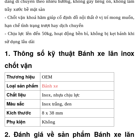
dàng di chuyển theo nhiều hướng, không gây tiếng ồn, không làm 
trầy xước bề mặt sàn
- Chốt vặn khoá hãm giúp cố định đồ nội thất ở vị trí mong muốn, 
hạn chế tình trạng trượt hay dịch chuyển
- Chịu lực lên đến 50kg, hoạt động bền bỉ, không bị kẹt bánh khi 
sử dụng lâu dài
1. Thông số kỹ thuật Bánh xe lăn inox 
chốt vặn
Thương hiệu
OEM
Loại sản phẩm
Bánh xe
Chất liệu
Inox, nhựa chịu lực
Màu sắc
Inox trắng, đen
Kích thước
8 x 38 mm
Phụ kiện
Không
2. Đánh giá về sản phẩm Bánh xe lăn 