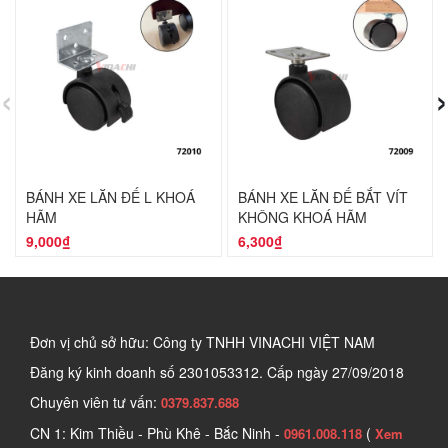
‹
›
BÁNH XE LĂN ĐẾ L KHOÁ
BÁNH XE LĂN ĐẾ BẮT VÍT
HÃM
KHÔNG KHOÁ HÃM
9,000₫
6,300₫
Đơn vị chủ sở hữu: Công ty TNHH VINACHI VIỆT NAM
Đăng ký kinh doanh số
2301053312. Cấp ngày 27/09/2018
Chuyên viên tư vấn:
0379.837.688
CN 1: Kim Thiều - Phù Khê - Bắc Ninh -
(
0961.008.118
Xem