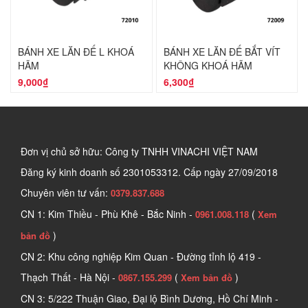
BÁNH XE LĂN ĐẾ L KHOÁ
BÁNH XE LĂN ĐẾ BẮT VÍT
HÃM
KHÔNG KHOÁ HÃM
9,000₫
6,300₫
Đơn vị chủ sở hữu: Công ty TNHH VINACHI VIỆT NAM
Đăng ký kinh doanh số
2301053312. Cấp ngày 27/09/2018
Chuyên viên tư vấn:
0379.837.688
CN 1: Kim Thiều - Phù Khê - Bắc Ninh -
(
0961.008.118
Xem
)
bản đồ
CN 2: Khu công nghiệp Kim Quan - Đường tỉnh lộ 419 -
Thạch Thất - Hà Nội -
(
)
0867.155.299
Xem bản đồ
CN 3: 5/222 Thuận Giao, Đại lộ Bình Dương, Hồ Chí Minh -