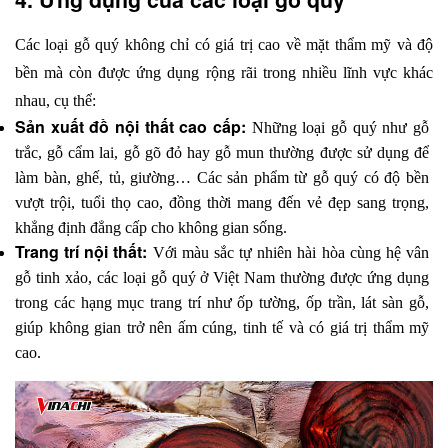
Các loại gỗ quý không chỉ có giá trị cao về mặt thẩm mỹ và độ 
bền mà còn được ứng dụng rộng rãi trong nhiều lĩnh vực khác 
nhau, cụ thể:
Sản xuất đồ nội thất cao cấp:
 Những loại gỗ quý như gỗ 
trắc, gỗ cẩm lai, gỗ gõ đỏ hay gỗ mun thường được sử dụng để 
làm bàn, ghế, tủ, giường… Các sản phẩm từ gỗ quý có độ bền 
vượt trội, tuổi thọ cao, đồng thời mang đến vẻ đẹp sang trọng, 
khẳng định đẳng cấp cho không gian sống.
Trang trí nội thất:
 Với màu sắc tự nhiên hài hòa cùng hệ vân 
gỗ tinh xảo, các loại gỗ quý ở Việt Nam thường được ứng dụng 
trong các hạng mục trang trí như ốp tường, ốp trần, lát sàn gỗ, 
giúp không gian trở nên ấm cúng, tinh tế và có giá trị thẩm mỹ 
cao.