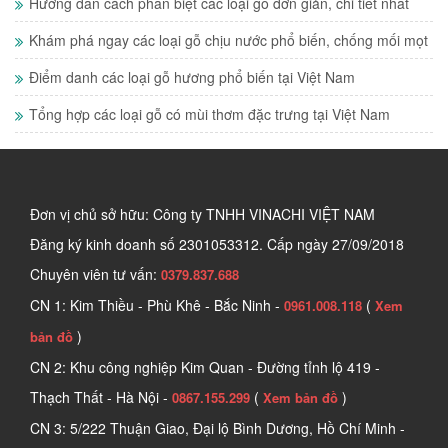
Hướng dẫn cách phân biệt các loại gỗ đơn giản, chi tiết nhất
Khám phá ngay các loại gỗ chịu nước phổ biến, chống mối mọt
Điểm danh các loại gỗ hương phổ biến tại Việt Nam
Tổng hợp các loại gỗ có mùi thơm đặc trưng tại Việt Nam
Đơn vị chủ sở hữu: Công ty TNHH VINACHI VIỆT NAM
Đăng ký kinh doanh số
2301053312. Cấp ngày 27/09/2018
Chuyên viên tư vấn:
0379.837.688
CN 1: Kim Thiều - Phù Khê - Bắc Ninh -
(
0961.008.118
Xem
)
bản đồ
CN 2: Khu công nghiệp Kim Quan - Đường tỉnh lộ 419 -
Thạch Thất - Hà Nội -
(
)
0867.155.299
Xem bản đồ
CN 3: 5/222 Thuận Giao, Đại lộ Bình Dương, Hồ Chí Minh -