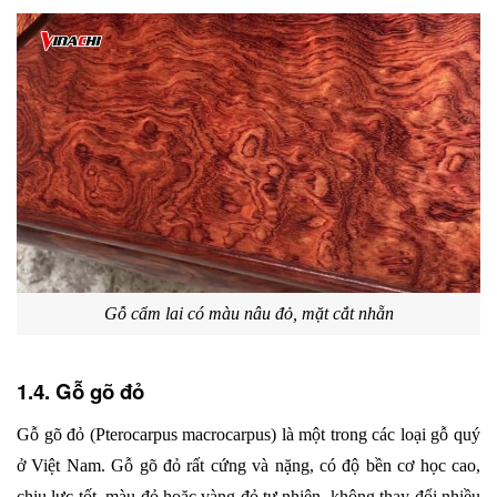
Gỗ cẩm lai có màu nâu đỏ, mặt cắt nhẵn
1.4. Gỗ gõ đỏ
Gỗ gõ đỏ (Pterocarpus macrocarpus) là một trong các loại gỗ quý 
ở Việt Nam. Gỗ gõ đỏ rất cứng và nặng, có độ bền cơ học cao, 
chịu lực tốt, màu đỏ hoặc vàng đỏ tự nhiên, không thay đổi nhiều 