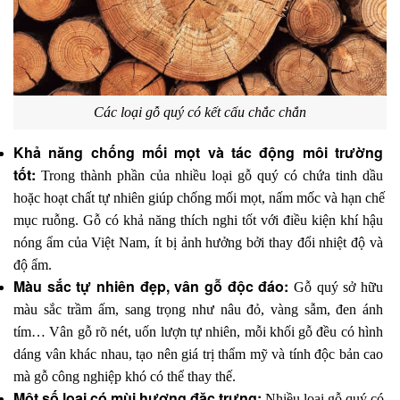
Các loại gỗ quý có kết cấu chắc chắn
Khả năng chống mối mọt và tác động môi trường 
tốt: 
Trong thành phần của nhiều loại gỗ quý có chứa tinh dầu 
hoặc hoạt chất tự nhiên giúp chống mối mọt, nấm mốc và hạn chế 
mục ruỗng. Gỗ có khả năng thích nghi tốt với điều kiện khí hậu 
nóng ẩm của Việt Nam, ít bị ảnh hưởng bởi thay đổi nhiệt độ và 
độ ẩm.
Màu sắc tự nhiên đẹp, vân gỗ độc đáo: 
Gỗ quý sở hữu 
màu sắc trầm ấm, sang trọng như nâu đỏ, vàng sẫm, đen ánh 
tím… Vân gỗ rõ nét, uốn lượn tự nhiên, mỗi khối gỗ đều có hình 
dáng vân khác nhau, tạo nên giá trị thẩm mỹ và tính độc bản cao 
mà gỗ công nghiệp khó có thể thay thế.
Một số loại có mùi hương đặc trưng: 
Nhiều loại gỗ quý có 