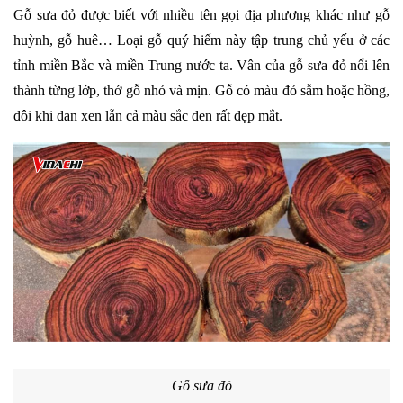
Gỗ sưa đỏ được biết với nhiều tên gọi địa phương khác như gỗ 
huỳnh, gỗ huê… Loại gỗ quý hiếm này tập trung chủ yếu ở các 
tỉnh miền Bắc và miền Trung nước ta. Vân của gỗ sưa đỏ nổi lên 
thành từng lớp, thớ gỗ nhỏ và mịn. Gỗ có màu đỏ sẫm hoặc hồng, 
đôi khi đan xen lẫn cả màu sắc đen rất đẹp mắt.
Gỗ sưa đỏ