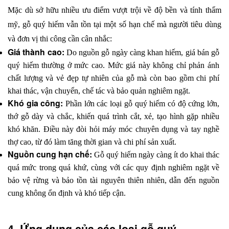
Mặc dù sở hữu nhiều ưu điểm vượt trội về độ bền và tính thẩm 
mỹ, gỗ quý hiếm vẫn tồn tại một số hạn chế mà người tiêu dùng 
và đơn vị thi công cần cân nhắc:
Giá thành cao:
 Do nguồn gỗ ngày càng khan hiếm, giá bán gỗ 
quý hiếm thường ở mức cao. Mức giá này không chỉ phản ánh 
chất lượng và vẻ đẹp tự nhiên của gỗ mà còn bao gồm chi phí 
khai thác, vận chuyển, chế tác và bảo quản nghiêm ngặt.
Khó gia công:
 Phần lớn các loại gỗ quý hiếm có độ cứng lớn, 
thớ gỗ dày và chắc, khiến quá trình cắt, xẻ, tạo hình gặp nhiều 
khó khăn. Điều này đòi hỏi máy móc chuyên dụng và tay nghề 
thợ cao, từ đó làm tăng thời gian và chi phí sản xuất.
Nguồn cung hạn chế:
 Gỗ quý hiếm ngày càng ít do khai thác 
quá mức trong quá khứ, cùng với các quy định nghiêm ngặt về 
bảo vệ rừng và bảo tồn tài nguyên thiên nhiên, dẫn đến nguồn 
cung không ổn định và khó tiếp cận.
4. Ứng dụng của các loại gỗ quý