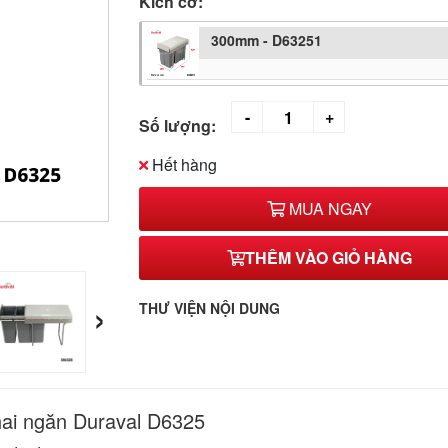
Kích cỡ:
300mm - D63251
Số lượng:
Hết hàng
MUA NGAY
THÊM VÀO GIỎ HÀNG
›
THƯ VIỆN NỘI DUNG
hai ngăn Duraval D6325