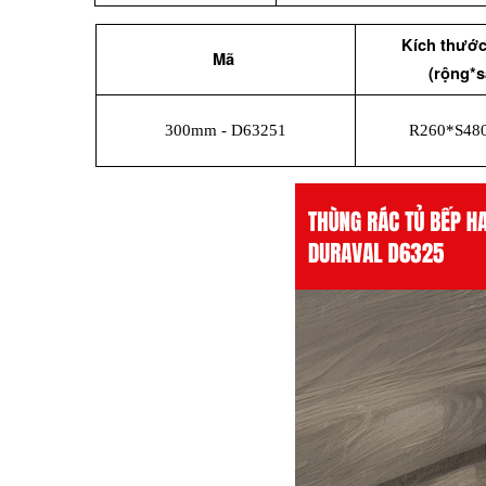
Kích thước
Mã 
(rộng*s
300mm - D63251
R260*S48