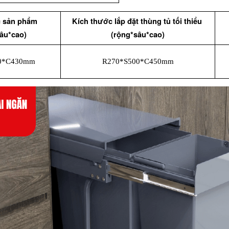
 sản phẩm 
Kích thước lắp đặt thùng tủ tối thiểu 
âu*cao)
(rộng*sâu*cao)
0*C430mm
R270*S500*C450mm