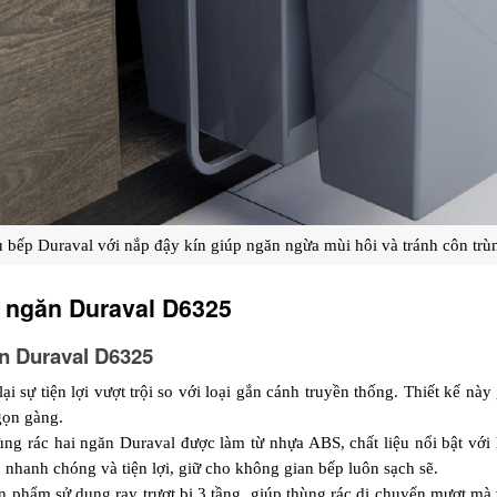
ủ bếp Duraval với nắp đậy kín giúp ngăn ngừa mùi hôi và tránh côn tr
i ngăn Duraval D6325
ăn Duraval D6325
 sự tiện lợi vượt trội so với loại gắn cánh truyền thống. Thiết kế này 
gọn gàng.
ng rác hai ngăn Duraval được làm từ nhựa ABS, chất liệu nổi bật với kh
 nhanh chóng và tiện lợi, giữ cho không gian bếp luôn sạch sẽ.
ản phẩm
sử dụng ray trượt bi 3 tầng, giúp thùng rác di chuyển mượt mà