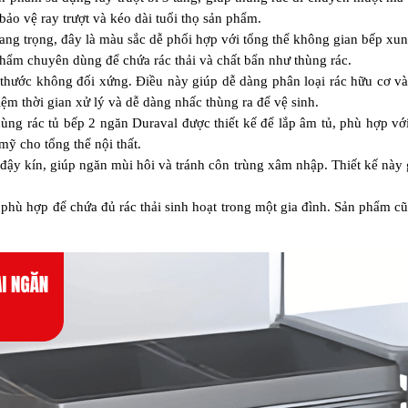
ảo vệ ray trượt và kéo dài tuổi thọ sản phẩm.
g trọng, đây là màu sắc dễ phối hợp với tổng thể không gian bếp xung
hẩm chuyên dùng để chứa rác thải và chất bẩn như thùng rác.
 thước không đối xứng. Điều này giúp dễ dàng phân loại rác hữu cơ và 
iệm thời gian xử lý và dễ dàng nhấc thùng ra để vệ sinh. 
ùng rác tủ bếp 2 ngăn Duraval được thiết kế để lắp âm tủ, phù hợp với
mỹ cho tổng thể nội thất.
ậy kín, giúp ngăn mùi hôi và tránh côn trùng xâm nhập. Thiết kế này 
 phù hợp để chứa đủ rác thải sinh hoạt trong một gia đình. Sản phẩm cũ