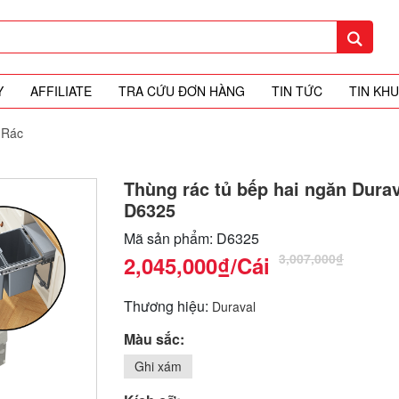
Y
AFFILIATE
TRA CỨU ĐƠN HÀNG
TIN TỨC
TIN KH
 Rác
Thùng rác tủ bếp hai ngăn Dura
D6325
Mã sản phẩm: D6325
3,007,000₫
2,045,000₫
/Cái
Thương hiệu:
Duraval
Màu sắc:
Ghi xám