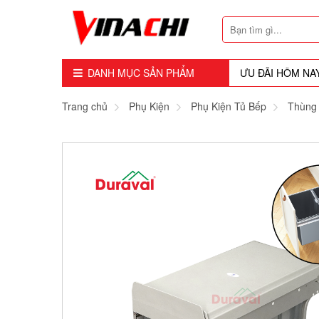
DANH MỤC SẢN PHẨM
ƯU ĐÃI HÔM NA
Dụng Cụ - Công Cụ
Trang chủ
Phụ Kiện
Phụ Kiện Tủ Bếp
Thùng
Mũi Soi - Dao Tubi
Phụ Kiện
Máy Cầm Tay
Máy Chế Biến Gỗ
Thiết bị Dùng Hơi
Vật Tư Tiêu Hao
Khóa - Phụ Kiện Cửa