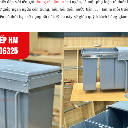
iết đến với tên gọi 
thùng rác âm tủ
 hai ngăn, là một phụ kiện tủ dưới 
hư giúp ngăn ngừa côn trùng, mùi hôi thối, nước bẩn, . . . lan ra môi t
n có thời hạn sử dụng rất dài. Điều này sẽ giúp quý khách hàng giảm c