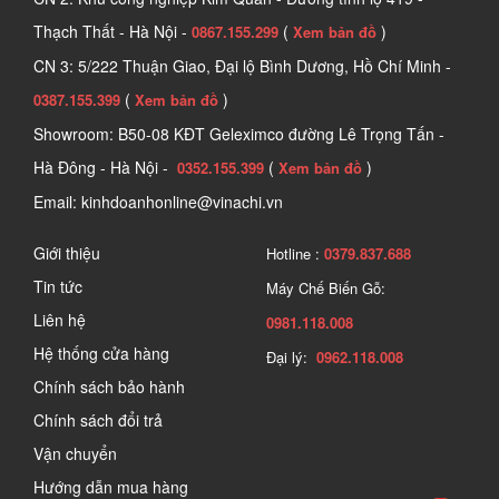
Thạch Thất - Hà Nội -
(
)
0867.155.299
Xem bản đồ
CN 3: 5/222 Thuận Giao, Đại lộ Bình Dương, Hồ Chí Minh -
(
)
0387.155.399
Xem bản đồ
Showroom: B50-08 KĐT Geleximco đường Lê Trọng Tấn -
Hà Đông - Hà Nội -
(
)
0352.155.399
Xem bản đồ
Email: kinhdoanhonline@vinachi.vn
Giới thiệu
Hotline :
0379.837.688
Tin tức
Máy Chế Biến Gỗ:
Liên hệ
0981.118.008
Hệ thống cửa hàng
Đại lý:
0962.118.008
Chính sách bảo hành
Chính sách đổi trả
Vận chuyển
Hướng dẫn mua hàng