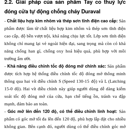
2.2. Giải pháp của sản phẩm Tay co thuỷ lực 
đóng cửa tự động chống cháy Duraval
Chất liệu hợp kim nhôm và thép sơn tĩnh điện cao cấp:
- 
 Sản 
phẩm được làm từ chất liệu hợp kim nhôm và thép sơn tĩnh điện 
cao cấp, độ bền vượt trội, khả năng chịu lực tốt. Lớp sơn tĩnh điện 
không chỉ mang lại vẻ ngoài hiện đại, sang trọng mà còn có khả 
năng chống han gỉ, chống oxy hoá hiệu quả, phù hợp với môi 
trường ẩm ướt.
Khả năng điều chỉnh tốc độ đóng mở chính xác:
- 
 Sản phẩm 
được tích hợp hệ thống điều chỉnh tốc độ đóng mở thông minh 
thông qua hai vít điều chỉnh S (Speed 130-15 độ) và L (Latching 
15-0 độ). Hai vít điều chỉnh này giúp người dùng dễ dàng kiểm 
soát tốc độ đóng mở của cửa, hạn chế tiếng ồn, tránh va đập 
mạnh, đảm bảo an toàn.
Góc mở lên đến 120 độ, có thể điều chỉnh linh hoạt:
- 
 Sản 
phẩm có góc mở tối đa lên đến 120 độ, phù hợp lắp đặt cho nhiều 
không gian. Bên cạnh đó, người dùng có thể điều chỉnh góc mở 