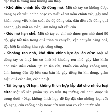
đặc biệt là trong môi trường ẩm thấp.
- Khó điều chỉnh tốc độ đóng mở: 
Một số tay có không được 
trang bị vít điều chỉnh hoặc có thiết kế vít kém chính xác, gây khó 
khăn trong việc kiểm soát tốc độ đóng cửa, dẫn đến cửa đóng quá 
nhanh, gây mất an toàn, làm hỏng kết cấu cửa.
- Góc mở hạn chế: 
Một số tay co chỉ mở được góc nhỏ dưới 90 
độ, gây bất tiện trong quá trình di chuyển, vận chuyển hàng hoá, 
đặc biệt là những khu vực công cộng.
- Khoảng ren nhỏ, khó điều chỉnh lực ép lên cửa: 
Một số 
dòng tay co thuỷ lực có thiết kế khoảng ren nhỏ, gây khó khăn 
cho việc điều chỉnh lực ép lên cửa, khiến cửa đóng không khít, 
ảnh hưởng đến độ bền của bản lề, gây tiếng ồn khi đóng, giảm 
hiệu quả cách âm, cách nhiệt.
- Tải trọng giới hạn, không thích hợp lắp đặt cho nhiều loại 
cửa: 
Một số sản phẩm tay co trên thị trường chỉ chịu được tải 
trọng dưới 40kg, không thích hợp để lắp đặt cho những loại cửa 
gỗ nặng, cửa chống cháy hoặc cửa kim loại có kích thước lớn.