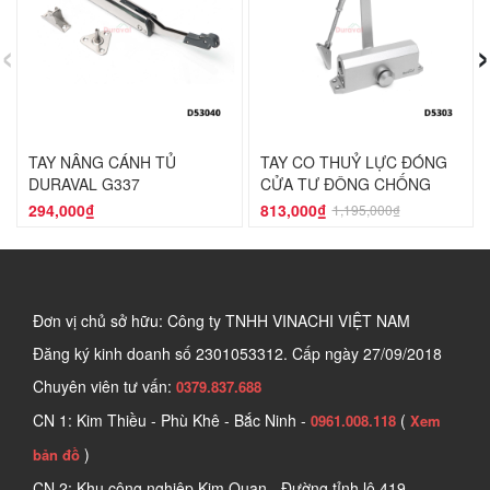
‹
›
TAY NÂNG CÁNH TỦ
TAY CO THUỶ LỰC ĐÓNG
DURAVAL G337
CỬA TỰ ĐỘNG CHỐNG
CHÁY DURAVAL
294,000₫
813,000₫
1,195,000₫
Đơn vị chủ sở hữu: Công ty TNHH VINACHI VIỆT NAM
Đăng ký kinh doanh số
2301053312. Cấp ngày 27/09/2018
Chuyên viên tư vấn:
0379.837.688
CN 1: Kim Thiều - Phù Khê - Bắc Ninh -
(
0961.008.118
Xem
)
bản đồ
CN 2: Khu công nghiệp Kim Quan - Đường tỉnh lộ 419 -