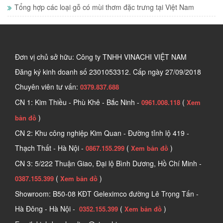
Tổng hợp các loại gỗ có mùi thơm đặc trưng tại Việt Nam
Đơn vị chủ sở hữu: Công ty TNHH VINACHI VIỆT NAM
Đăng ký kinh doanh số
2301053312. Cấp ngày 27/09/2018
Chuyên viên tư vấn:
0379.837.688
CN 1: Kim Thiều - Phù Khê - Bắc Ninh -
(
0961.008.118
Xem
)
bản đồ
CN 2: Khu công nghiệp Kim Quan - Đường tỉnh lộ 419 -
Thạch Thất - Hà Nội -
(
)
0867.155.299
Xem bản đồ
CN 3: 5/222 Thuận Giao, Đại lộ Bình Dương, Hồ Chí Minh -
(
)
0387.155.399
Xem bản đồ
Showroom: B50-08 KĐT Geleximco đường Lê Trọng Tấn -
Hà Đông - Hà Nội -
(
)
0352.155.399
Xem bản đồ