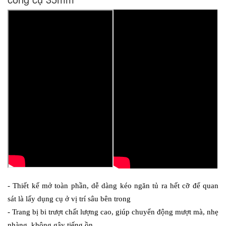
- Thiết kế mở toàn phần, dễ dàng kéo ngăn tủ ra hết cỡ để quan 
sát là lấy dụng cụ ở vị trí sâu bên trong
- Trang bị bi trượt chất lượng cao, giúp chuyển động mượt mà, nhẹ 
nhàng, không gây tiếng ồn