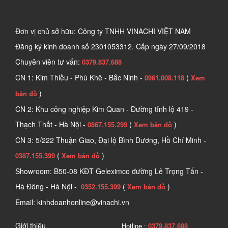
Đơn vị chủ sở hữu: Công ty TNHH VINACHI VIỆT NAM
Đăng ký kinh doanh số
2301053312. Cấp ngày 27/09/2018
Chuyên viên tư vấn:
0379.837.688
CN 1: Kim Thiều - Phù Khê - Bắc Ninh -
(
0961.008.118
Xem
)
bản đồ
CN 2: Khu công nghiệp Kim Quan - Đường tỉnh lộ 419 -
Thạch Thất - Hà Nội -
(
)
0867.155.299
Xem bản đồ
CN 3: 5/222 Thuận Giao, Đại lộ Bình Dương, Hồ Chí Minh -
(
)
0387.155.399
Xem bản đồ
Showroom: B50-08 KĐT Geleximco đường Lê Trọng Tấn -
Hà Đông - Hà Nội -
(
)
0352.155.399
Xem bản đồ
Email: kinhdoanhonline@vinachi.vn
Giới thiệu
Hotline :
0379.837.688