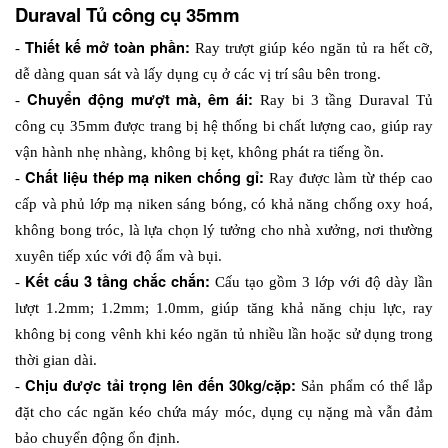
Duraval Tủ công cụ 35mm
Thiết kế mở toàn phần: 
- 
Ray trượt giúp kéo ngăn tủ ra hết cỡ, 
dễ dàng quan sát và lấy dụng cụ ở các vị trí sâu bên trong.
Chuyển động mượt mà, êm ái: 
- 
Ray bi 3 tầng Duraval Tủ 
công cụ 35mm được trang bị hệ thống bi chất lượng cao, giúp ray 
vận hành nhẹ nhàng, không bị kẹt, không phát ra tiếng ồn. 
 Chất liệu thép mạ niken chống gỉ: 
-
Ray được làm từ thép cao 
cấp và phủ lớp mạ niken sáng bóng, có khả năng chống oxy hoá, 
không bong tróc, là lựa chọn lý tưởng cho nhà xưởng, nơi thường 
xuyên tiếp xúc với độ ẩm và bụi.
Kết cấu 3 tầng chắc chắn: 
- 
Cấu tạo gồm 3 lớp với độ dày lần 
lượt 1.2mm; 1.2mm; 1.0mm, giúp tăng khả năng chịu lực, ray 
không bị cong vênh khi kéo ngăn tủ nhiều lần hoặc sử dụng trong 
thời gian dài.
Chịu được tải trọng lên đến 30kg/cặp:
- 
 Sản phẩm có thể lắp 
đặt cho các ngăn kéo chứa máy móc, dụng cụ nặng mà vẫn đảm 
bảo chuyển động ổn định. 