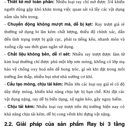
Thiết kế mở toàn phần:
- 
 Nhiều loại ray chỉ mở được 3/4 khiến 
người dùng gặp khó khăn trong việc quan sát và lấy các vật dụng 
nằm sâu bên trong.
Chuyển động không mượt mà, dễ bị kẹt:
- 
 Ray trượt giá rẻ 
thường sử dụng bi lăn kém chất lượng, thiếu độ chính xác, dẫn 
đến tình trạng trượt bị giật cục, phát ra tiếng kêu, nhanh mòn và 
xuống cấp sau thời gian ngắn sử dụng.
Chất liệu không bền, dễ rỉ sét: 
- 
Nhiều ray trượt được làm từ 
kim loại thường chỉ được phủ một lớp sơn mỏng, không có lớp mạ 
bảo vệ chống oxy hoá nên dễ bong tróc, gỉ sét khi đặt trong môi 
trường ẩm thấp, nhiều bụi như nhà xưởng cơ khí.
 Cấu tạo mỏng, chịu tải kém: 
-
Phần lớn các loại ray giá rẻ có độ 
dày thép mỏng, khiến khả năng chịu lực bị hạn chế. Khi đặt các 
vật dụng nặng, ray dễ bị biến dạng, xệ ngăn kéo, gây nguy hiểm.
Chịu tải kém: 
- 
Nhiều loại ray trượt trên thị trường hiện nay có 
khả năng chịu tải kém, dễ bị cong vênh khi đựng vật nặng. 
2.2. Giải pháp của sản phẩm Ray bi 3 tầng 