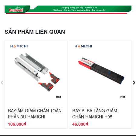
SẢN PHẨM LIÊN QUAN
‹
›
RAY ÂM GIẢM CHẤN TOÀN
RAY BI BA TẦNG GIẢM
PHẦN 3D HAMICHI
CHẤN HAMICHI H95
106,000₫
46,000₫