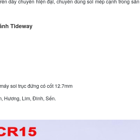
rên dây chuyền hiện đại, chuyên dùng soi mép cạnh trong sản
cánh Tideway
, máy soi trục đứng có cốt 12.7mm
m, Hương, Lim, Đinh, Sến.