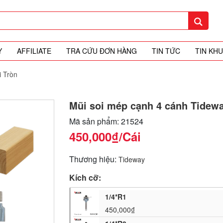
Y
AFFILIATE
TRA CỨU ĐƠN HÀNG
TIN TỨC
TIN KH
i Tròn
Mũi soi mép cạnh 4 cánh Tidew
Mã sản phẩm: 21524
450,000₫
/Cái
Thương hiệu:
Tideway
Kích cỡ:
1/4*R1
450,000₫