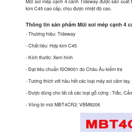
Mũi soi mép cạnh 4 cánh Tideway được sản xuất t
kim C45 cao cấp, chịu được nhiệt độ cao.
Thông tin sản phẩm Mũi soi mép cạnh 4 
- Thương hiệu: Tideway
- Chất liệu: Hợp kim C45
- Kích thước: Xem hình
- Đạt tiêu chuẩn ISO9001 do Châu Âu kiểm tra
- Tương thích với hầu hết các loại máy soi cầm tay
- Được dùng cho tất cả các loại gỗ cứng : Trắc, Cẩ
- Vòng bi mũi MBT4CR2: VBM9206