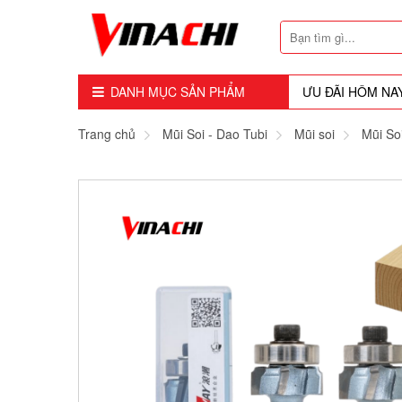
DANH MỤC SẢN PHẨM
ƯU ĐÃI HÔM NA
Dụng Cụ - Công Cụ
Trang chủ
Mũi Soi - Dao Tubi
Mũi soi
Mũi So
Mũi Soi - Dao Tubi
Phụ Kiện
Máy Cầm Tay
Máy Chế Biến Gỗ
Thiết bị Dùng Hơi
Vật Tư Tiêu Hao
Khóa - Phụ Kiện Cửa