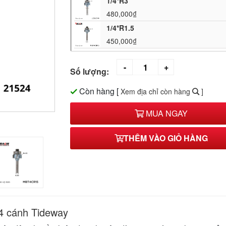
1/4*R3
480,000₫
1/4*R1.5
450,000₫
Số lượng:
Còn hàng
[
Xem địa chỉ còn hàng
]
MUA NGAY
THÊM VÀO GIỎ HÀNG
 4 cánh Tideway