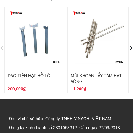
‹
›
DAO TIỆN HẠT HỒ LÔ
MŨI KHOAN LẤY TÂM HẠT
VÒNG
200,000₫
11,200₫
Đơn vị chủ sở hữu: Công ty TNHH VINACHI VIỆT NAM
Đăng ký kinh doanh số
2301053312. Cấp ngày 27/09/2018