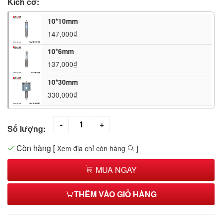
Kích cỡ:
10*10mm
147,000₫
10*6mm
137,000₫
10*30mm
330,000₫
Số lượng:
Còn hàng
[
Xem địa chỉ còn hàng
]
MUA NGAY
THÊM VÀO GIỎ HÀNG