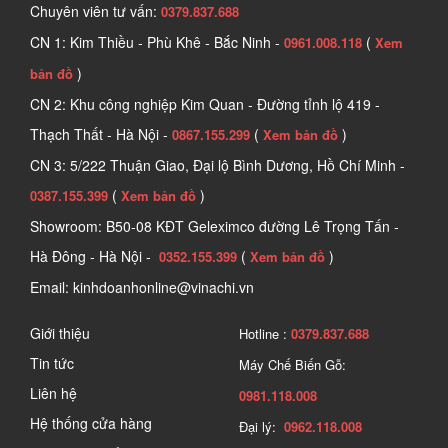
Chuyên viên tư vấn:
0379.837.688
CN 1: Kim Thiều - Phù Khê - Bắc Ninh -
(
0961.008.118
Xem
)
bản đồ
CN 2: Khu công nghiệp Kim Quan - Đường tỉnh lộ 419 -
Thạch Thất - Hà Nội -
(
)
0867.155.299
Xem bản đồ
CN 3: 5/222 Thuận Giao, Đại lộ Bình Dương, Hồ Chí Minh -
(
)
0387.155.399
Xem bản đồ
Showroom: B50-08 KĐT Geleximco đường Lê Trọng Tấn -
Hà Đông - Hà Nội -
(
)
0352.155.399
Xem bản đồ
Email: kinhdoanhonline@vinachi.vn
Giới thiệu
Hotline :
0379.837.688
Tin tức
Máy Chế Biến Gỗ:
Liên hệ
0981.118.008
Hệ thống cửa hàng
Đại lý:
0962.118.008