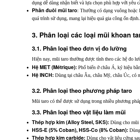
dụng dễ dàng nhận biết và lựa chọn phù hợp với yêu c
Phần đuôi mũi taro
: Thường có dạng vuông hoặc lụ
quá trình sử dụng, mang lại hiệu quả gia công ổn định.
3. Phân loại các loại mũi khoan ta
3.1. Phân loại theo đơn vị đo lường
Hiện nay, mũi taro thường được tính theo các hệ đo l
Hệ MET (Métrique):
 Phổ biến ở châu Á, ký hiệu bằ
Hệ INCH:
 Dùng tại châu Âu, châu Mỹ, châu Úc, có n
3.2. Phân loại theo phương pháp taro
Mũi taro có thể được sử dụng trong nhiều phương pháp t
3.3. Phân loại theo vật liệu làm mũi
Thép hợp kim (Alloy Steel, SKS):
 Dùng cho mũi t
HSS-E (5% Coban), HSS-Co (8% Coban):
 Dùng
Thép hợp kim carbide:
 Dùng cho vật liệu cứng sau