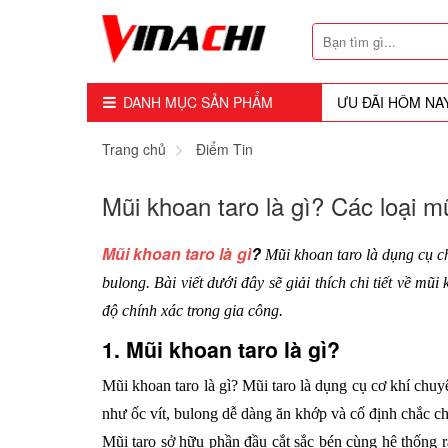
DANH MỤC SẢN PHẨM
ƯU ĐÃI HÔM NA
Dụng Cụ - Công Cụ
Trang chủ
Điểm Tin
Mũi Soi - Dao Tubi
Mũi khoan taro là gì? Các loại 
Phụ Kiện
Mũi khoan taro là gì
?
Mũi khoan taro là dụng cụ ch
Máy Cầm Tay
bulong. Bài viết dưới đây sẽ giải thích chi tiết về m
độ chính xác trong gia công.
Máy Chế Biến Gỗ
1. Mũi khoan taro là gì?
Thiết bị Dùng Hơi
Mũi khoan taro là gì? Mũi taro là dụng cụ cơ khí chuyê
Vật Tư Tiêu Hao
như ốc vít, bulong dễ dàng ăn khớp và cố định chắc chắ
Mũi taro sở hữu phần đầu cắt sắc bén cùng hệ thống r
Khóa - Phụ Kiện Cửa