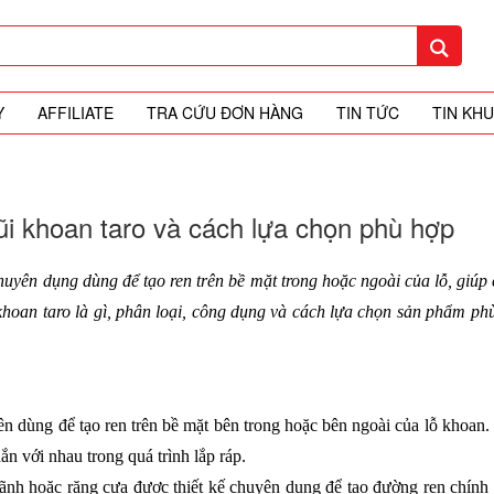
Y
AFFILIATE
TRA CỨU ĐƠN HÀNG
TIN TỨC
TIN KH
mũi khoan taro và cách lựa chọn phù hợp
uyên dụng dùng để tạo ren trên bề mặt trong hoặc ngoài của lỗ, giúp cá
ũi khoan taro là gì, phân loại, công dụng và cách lựa chọn sản phẩm ph
n dùng để tạo ren trên bề mặt bên trong hoặc bên ngoài của lỗ khoan. 
n với nhau trong quá trình lắp ráp.
ãnh hoặc răng cưa được thiết kế chuyên dụng để tạo đường ren chính x