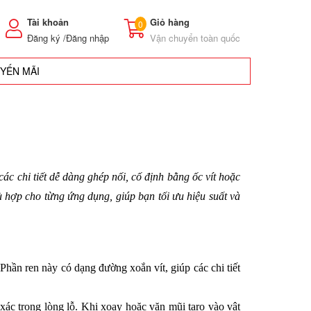
Tài khoản
Giỏ hàng
0
Đăng ký /
Đăng nhập
Vận chuyển toàn quốc
UYẾN MÃI
c chi tiết dễ dàng ghép nối, cố định bằng ốc vít hoặc 
ù hợp cho từng ứng dụng, giúp bạn tối ưu hiệu suất và 
Phần ren này có dạng đường xoắn vít, giúp các chi tiết 
ác trong lòng lỗ. Khi xoay hoặc vặn mũi taro vào vật 