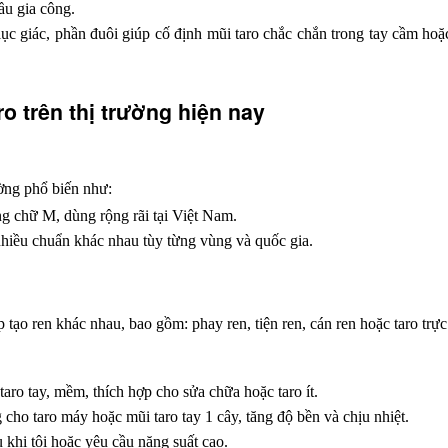
ầu gia công.
c giác, phần đuôi giúp cố định mũi taro chắc chắn trong tay cầm hoặc
ro trên thị trường hiện nay
ường phổ biến như:
ng chữ M, dùng rộng rãi tại Việt Nam.
hiều chuẩn khác nhau tùy từng vùng và quốc gia.
ạo ren khác nhau, bao gồm: phay ren, tiện ren, cán ren hoặc taro trực 
aro tay, mềm, thích hợp cho sửa chữa hoặc taro ít.
 cho taro máy hoặc mũi taro tay 1 cây, tăng độ bền và chịu nhiệt.
 khi tôi hoặc yêu cầu năng suất cao.