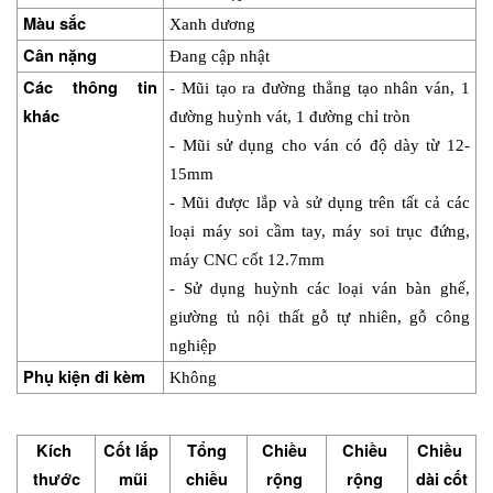
Màu sắc
Xanh dương
Cân nặng
Đang cập nhật
Các thông tin 
- Mũi tạo ra đường thẳng tạo nhân ván, 1 
khác
đường huỳnh vát, 1 đường chỉ tròn
- Mũi sử dụng cho ván có độ dày từ 12-
15mm
- Mũi được lắp và sử dụng trên tất cả các 
loại máy soi cầm tay, máy soi trục đứng, 
máy CNC cốt 12.7mm
- Sử dụng huỳnh các loại ván bàn ghế, 
giường tủ nội thất gỗ tự nhiên, gỗ công 
nghiệp
Phụ kiện đi kèm
Không
Kích 
Cốt lắp 
Tổng 
Chiều 
Chiều 
Chiều 
thước
mũi
chiều 
rộng 
rộng 
dài cốt