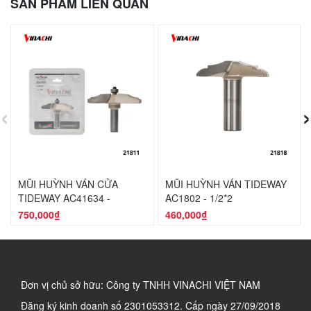
SẢN PHẨM LIÊN QUAN
‹
›
MŨI HUỲNH VÁN CỬA
MŨI HUỲNH VÁN TIDEWAY
TIDEWAY AC41634 -
AC1802 - 1/2*2
1/2*86.7MM
750,000₫
460,000₫
Đơn vị chủ sở hữu: Công ty TNHH VINACHI VIỆT NAM
Đăng ký kinh doanh số
2301053312. Cấp ngày 27/09/2018