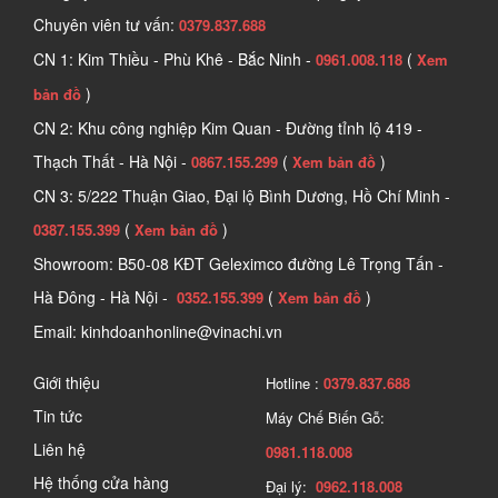
Chuyên viên tư vấn:
0379.837.688
CN 1: Kim Thiều - Phù Khê - Bắc Ninh -
(
0961.008.118
Xem
)
bản đồ
CN 2: Khu công nghiệp Kim Quan - Đường tỉnh lộ 419 -
Thạch Thất - Hà Nội -
(
)
0867.155.299
Xem bản đồ
CN 3: 5/222 Thuận Giao, Đại lộ Bình Dương, Hồ Chí Minh -
(
)
0387.155.399
Xem bản đồ
Showroom: B50-08 KĐT Geleximco đường Lê Trọng Tấn -
Hà Đông - Hà Nội -
(
)
0352.155.399
Xem bản đồ
Email: kinhdoanhonline@vinachi.vn
Giới thiệu
Hotline :
0379.837.688
Tin tức
Máy Chế Biến Gỗ:
Liên hệ
0981.118.008
Hệ thống cửa hàng
Đại lý:
0962.118.008