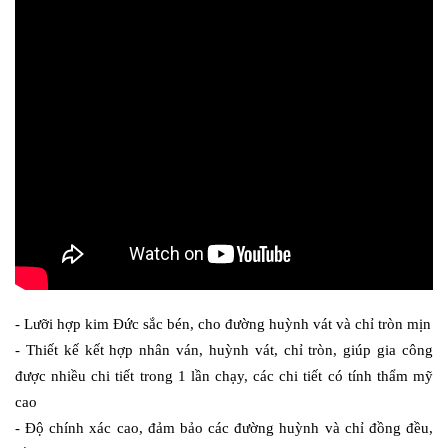
- Lưỡi hợp kim Đức sắc bén, cho đường huỳnh vát và chỉ tròn mịn
- Thiết kế kết hợp nhân ván, huỳnh vát, chỉ tròn, giúp gia công 
được nhiều chi tiết trong 1 lần chạy, các chi tiết có tính thẩm mỹ 
cao
- Độ chính xác cao, đảm bảo các đường huỳnh và chỉ đồng đều, 