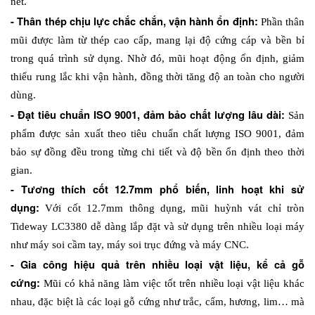
nét.
- Thân thép chịu lực chắc chắn, vận hành ổn định: 
Phần thân 
mũi được làm từ thép cao cấp, mang lại độ cứng cáp và bền bỉ 
trong quá trình sử dụng. Nhờ đó, mũi hoạt động ổn định, giảm 
thiểu rung lắc khi vận hành, đồng thời tăng độ an toàn cho người 
dùng.
- Đạt tiêu chuẩn ISO 9001, đảm bảo chất lượng lâu dài: 
Sản 
phẩm được sản xuất theo tiêu chuẩn chất lượng ISO 9001, đảm 
bảo sự đồng đều trong từng chi tiết và độ bền ổn định theo thời 
gian.
- Tương thích cốt 12.7mm phổ biến, linh hoạt khi sử 
dụng: 
Với cốt 12.7mm thông dụng, mũi huỳnh vát chỉ tròn 
Tideway LC3380 dễ dàng lắp đặt và sử dụng trên nhiều loại máy 
như máy soi cầm tay, máy soi trục đứng và máy CNC.
- Gia công hiệu quả trên nhiều loại vật liệu, kể cả gỗ 
cứng: 
Mũi có khả năng làm việc tốt trên nhiều loại vật liệu khác 
nhau, đặc biệt là các loại gỗ cứng như trắc, cẩm, hương, lim… mà 