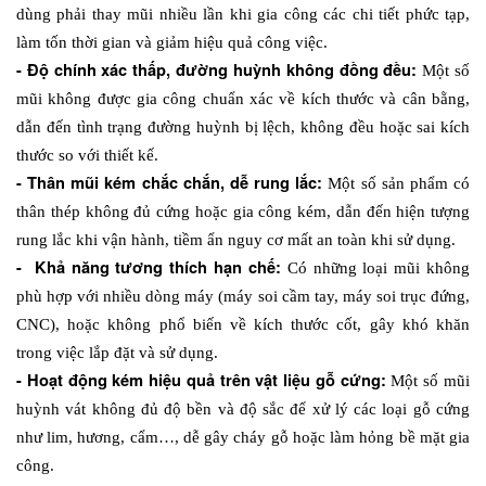
dùng phải thay mũi nhiều lần khi gia công các chi tiết phức tạp, 
làm tốn thời gian và giảm hiệu quả công việc.
- Độ chính xác thấp, đường huỳnh không đồng đều: 
Một số 
mũi không được gia công chuẩn xác về kích thước và cân bằng, 
dẫn đến tình trạng đường huỳnh bị lệch, không đều hoặc sai kích 
thước so với thiết kế. 
- Thân mũi kém chắc chắn, dễ rung lắc: 
Một số sản phẩm có 
thân thép không đủ cứng hoặc gia công kém, dẫn đến hiện tượng 
rung lắc khi vận hành, tiềm ẩn nguy cơ mất an toàn khi sử dụng.
-  Khả năng tương thích hạn chế: 
Có những loại mũi không 
phù hợp với nhiều dòng máy (máy soi cầm tay, máy soi trục đứng, 
CNC), hoặc không phổ biến về kích thước cốt, gây khó khăn 
trong việc lắp đặt và sử dụng.
- Hoạt động kém hiệu quả trên vật liệu gỗ cứng: 
Một số mũi 
huỳnh vát không đủ độ bền và độ sắc để xử lý các loại gỗ cứng 
như lim, hương, cẩm…, dễ gây cháy gỗ hoặc làm hỏng bề mặt gia 
công.