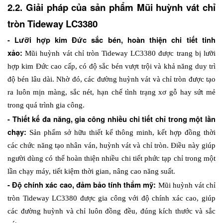
2.2. Giải pháp của sản phẩm Mũi huỳnh vát chỉ 
tròn Tideway LC3380
- Lưỡi hợp kim Đức sắc bén, hoàn thiện chi tiết tinh 
xảo: 
Mũi huỳnh vát chỉ tròn Tideway LC3380 được trang bị lưỡi 
hợp kim Đức cao cấp, có độ sắc bén vượt trội và khả năng duy trì 
độ bén lâu dài. Nhờ đó, các đường huỳnh vát và chỉ tròn được tạo 
ra luôn mịn màng, sắc nét, hạn chế tình trạng xơ gỗ hay sứt mẻ 
trong quá trình gia công.
- Thiết kế đa năng, gia công nhiều chi tiết chỉ trong một lần 
chạy: 
Sản phẩm sở hữu thiết kế thông minh, kết hợp đồng thời 
các chức năng tạo nhân ván, huỳnh vát và chỉ tròn. Điều này giúp 
người dùng có thể hoàn thiện nhiều chi tiết phức tạp chỉ trong một 
lần chạy máy, tiết kiệm thời gian, nâng cao năng suất.
- Độ chính xác cao, đảm bảo tính thẩm mỹ: 
Mũi huỳnh vát chỉ 
tròn Tideway LC3380 được gia công với độ chính xác cao, giúp 
các đường huỳnh và chỉ luôn đồng đều, đúng kích thước và sắc 