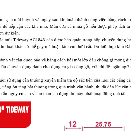
m sạch mũi huỳnh vát ngay sau khi hoàn thành công việc bằng cách loạ
để tiếp cận các khe nhỏ. Mùn cưa và nhựa gỗ nếu được phép tích tụ lâ
ơn dự kiến.
ủa mũi Tideway AC1843 cần được bảo quản trong hộp chuyên dụng hoặc
kim loại khác có thể gây mẻ hoặc làm cùn lưỡi cắt. Dù lưỡi hợp kim Đà
ỳnh vát cần được bảo vệ bằng cách bôi một lớp dầu chống gỉ mỏng địn
 dầu chuyên dụng dành cho dụng cụ gia công gỗ, vừa đủ để ngăn ngừa
ười sử dụng cần thường xuyên kiểm tra độ sắc bén của lưỡi cắt bằng cá
tiếng ồn tăng bất thường trong quá trình vận hành, thì đã đến lúc cần mà
 ẩn nguy cơ cao về an toàn lao động do máy phải hoạt động quá tải.