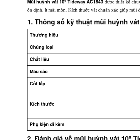
Mũi huỳnh vát 10º Tideway AC1843
 được thiết kế chu
ổn định, ít mài mòn. Kích thước vát chuẩn xác giúp mũi dễ
1. Thông số kỹ thuật mũi huỳnh vá
Thương hiệu
Chủng loại
Chất liệu
Màu sắc
Cốt lắp
Kích thước
Phụ kiện đi kèm
2. Đánh giá về mũi huỳnh vát 10º 