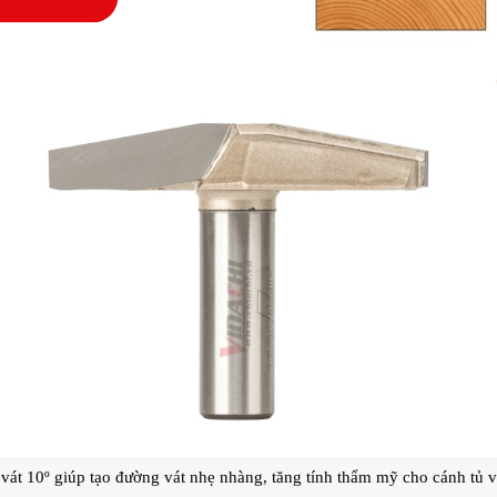
 vát 10º giúp tạo đường vát nhẹ nhàng, tăng tính thẩm mỹ cho cánh tủ 