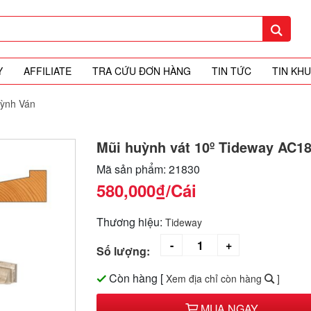
Y
AFFILIATE
TRA CỨU ĐƠN HÀNG
TIN TỨC
TIN KH
ỳnh Ván
Mũi huỳnh vát 10º Tideway AC1
Mã sản phẩm: 21830
580,000₫
/Cái
Thương hiệu:
Tideway
Số lượng:
Còn hàng
[
Xem địa chỉ còn hàng
]
MUA NGAY