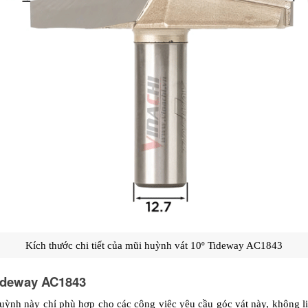
Kích thước chi tiết của mũi huỳnh vát 10º Tideway AC1843
Tideway AC1843
huỳnh này chỉ phù hợp cho các công việc yêu cầu góc vát này, không li