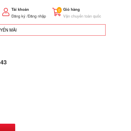
Tài khoản
Giỏ hàng
0
Đăng ký /
Đăng nhập
Vận chuyển toàn quốc
UYẾN MÃI
843