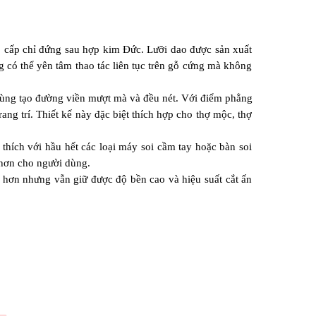
o cấp chỉ đứng sau hợp kim Đức. Lưỡi dao được sản xuất 
g có thể yên tâm thao tác liên tục trên gỗ cứng mà không 
dùng tạo đường viền mượt mà và đều nét. Với điểm phẳng 
g trí. Thiết kế này đặc biệt thích hợp cho thợ mộc, thợ 
hích với hầu hết các loại máy soi cầm tay hoặc bàn soi 
 hơn cho người dùng.
ơn nhưng vẫn giữ được độ bền cao và hiệu suất cắt ấn 