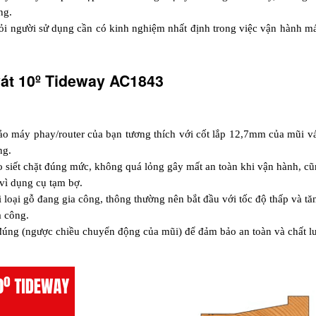
ng.
ỏi người sử dụng cần có kinh nghiệm nhất định trong việc vận hành máy 
át 10º Tideway AC1843
ảo máy phay/router của bạn tương thích với cốt lắp 12,7mm của mũi vát
ng.
 siết chặt đúng mức, không quá lỏng gây mất an toàn khi vận hành, cũ
vì dụng cụ tạm bợ.
loại gỗ đang gia công, thông thường nên bắt đầu với tốc độ thấp và tăng
a công.
đúng (ngược chiều chuyển động của mũi) để đảm bảo an toàn và chất lư