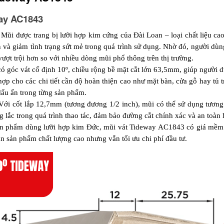
way AC1843
 Mũi được trang bị lưỡi hợp kim cứng của Đài Loan – loại chất liệu ca
n và giảm tình trạng sứt mẻ trong quá trình sử dụng. Nhờ đó, người dùn
ợt trội hơn so với nhiều dòng mũi phổ thông trên thị trường.
có góc vát cố định 10º, chiều rộng bề mặt cắt lớn 63,5mm, giúp người 
ho các chi tiết cần độ hoàn thiện cao như mặt bàn, cửa gỗ hay tủ tran
dấu ấn trong từng sản phẩm.
Với cốt lắp 12,7mm (tương đương 1/2 inch), mũi có thể sử dụng tương t
g lắc trong quá trình thao tác, đảm bảo đường cắt chính xác và an toàn
ản phẩm dùng lưỡi hợp kim Đức, mũi vát Tideway AC1843 có giá mềm h
n sản phẩm chất lượng cao nhưng vẫn tối ưu chi phí đầu tư.