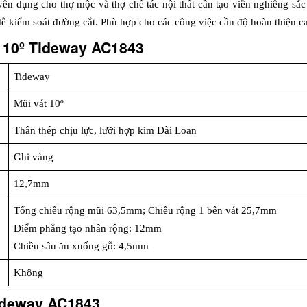
yên dụng cho thợ mộc và thợ chế tác nội thất cần tạo viền nghiêng sắc 
 kiểm soát đường cắt. Phù hợp cho các công việc cần độ hoàn thiện cao 
t 10º Tideway AC1843
Tideway
Mũi vát 10º
Thân thép chịu lực, lưỡi hợp kim Đài Loan
Ghi vàng
12,7mm
Tổng chiều rộng mũi 63,5mm; Chiều rộng 1 bên vát 25,7mm
Điểm phẳng tạo nhân rộng: 12mm
Chiều sâu ăn xuống gỗ: 4,5mm
Không
Tideway AC1843