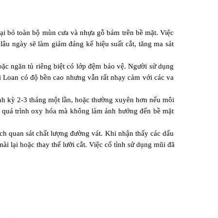
i bỏ toàn bộ mùn cưa và nhựa gỗ bám trên bề mặt. Việc 
u ngày sẽ làm giảm đáng kể hiệu suất cắt, tăng ma sát 
 ngăn tủ riêng biệt có lớp đệm bảo vệ. Người sử dụng 
i Loan có độ bền cao nhưng vẫn rất nhạy cảm với các va 
h kỳ 2-3 tháng một lần, hoặc thường xuyên hơn nếu môi 
 quá trình oxy hóa mà không làm ảnh hưởng đến bề mặt 
ch quan sát chất lượng đường vát. Khi nhận thấy các dấu 
i lại hoặc thay thế lưỡi cắt. Việc cố tình sử dụng mũi đã 