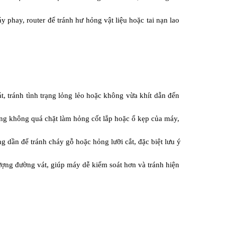
phay, router để tránh hư hỏng vật liệu hoặc tai nạn lao 
, tránh tình trạng lỏng lẻo hoặc không vừa khít dẫn đến 
ng không quá chặt làm hỏng cốt lắp hoặc ổ kẹp của máy, 
 dần để tránh cháy gỗ hoặc hỏng lưỡi cắt, đặc biệt lưu ý 
ợng đường vát, giúp máy dễ kiểm soát hơn và tránh hiện 