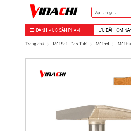
DANH MỤC SẢN PHẨM
ƯU ĐÃI HÔM NA
Dụng Cụ - Công Cụ
Trang chủ
Mũi Soi - Dao Tubi
Mũi soi
Mũi Hu
Mũi Soi - Dao Tubi
Phụ Kiện
Máy Cầm Tay
Máy Chế Biến Gỗ
Thiết bị Dùng Hơi
Vật Tư Tiêu Hao
Khóa - Phụ Kiện Cửa