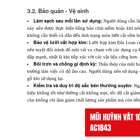
3.2. Bảo quản - Vệ sinh
Làm sạch sau mỗi lần sử dụng:
 Người dùng cần là
này nên được thực hiện bằng bàn chải mềm hoặc khí nén 
không cần thiết và dẫn đến tình trạng mòn lưỡi cắt sớm h
Bảo vệ lưỡi cắt hợp kim:
 Lưỡi hợp kim Đài Loan c
nên tuyệt đối tránh để mũi vát va chạm với các dụng cụ 
đập mạnh, nhất là khi tiếp xúc với các vật liệu cứng hơn.
Bôi trơn và chống gỉ định kỳ: 
Thân thép của mũi hu
trường làm việc có độ ẩm cao. Người dùng nên sử dụng
gỗ khi sử dụng lại.
Kiểm tra và duy trì độ sắc bén thường xuyên:
 Ng
hiệu không tốt như đường cắt không mịn, tốc độ cắt giảm, 
cùn không chỉ làm giảm chất lượng sản phẩm mà còn tiềm