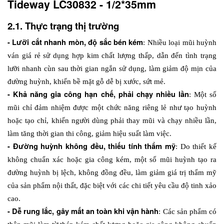
Tideway LC30832 - 1/2*35mm
2.1. Thực trạng thị trường
- Lưỡi cắt nhanh mòn, độ sắc bén kém
: Nhiều loại mũi huỳnh 
ván giá rẻ sử dụng hợp kim chất lượng thấp, dẫn đến tình trạng 
lưỡi nhanh cùn sau thời gian ngắn sử dụng, làm giảm độ mịn của 
đường huỳnh, khiến bề mặt gỗ dễ bị xước, sứt mẻ.
- Khả năng gia công hạn chế, phải chạy nhiều lần
: Một số 
mũi chỉ đảm nhiệm được một chức năng riêng lẻ như tạo huỳnh 
hoặc tạo chỉ, khiến người dùng phải thay mũi và chạy nhiều lần, 
làm tăng thời gian thi công, giảm hiệu suất làm việc.
- Đường huỳnh không đều, thiếu tính thẩm mỹ
: Do thiết kế 
không chuẩn xác hoặc gia công kém, một số mũi huỳnh tạo ra 
đường huỳnh bị lệch, không đồng đều, làm giảm giá trị thẩm mỹ 
của sản phẩm nội thất, đặc biệt với các chi tiết yêu cầu độ tinh xảo 
cao.
- Dễ rung lắc, gây mất an toàn khi vận hành
: Các sản phẩm có 