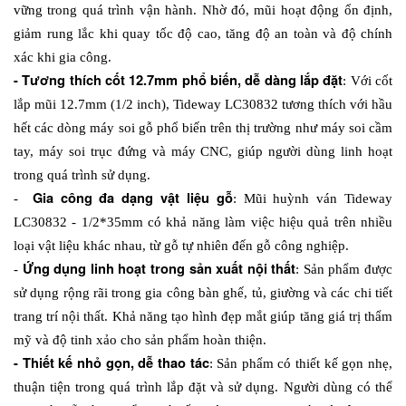
vững trong quá trình vận hành. Nhờ đó, mũi hoạt động ổn định, 
giảm rung lắc khi quay tốc độ cao, tăng độ an toàn và độ chính 
xác khi gia công.
- Tương thích cốt 12.7mm phổ biến, dễ dàng lắp đặt
: Với cốt 
lắp mũi 12.7mm (1/2 inch), Tideway LC30832 tương thích với hầu 
hết các dòng máy soi gỗ phổ biến trên thị trường như máy soi cầm 
tay, máy soi trục đứng và máy CNC, giúp người dùng linh hoạt 
trong quá trình sử dụng.
 Gia công đa dạng vật liệu gỗ
- 
: Mũi huỳnh ván Tideway 
LC30832 - 1/2*35mm có khả năng làm việc hiệu quả trên nhiều 
loại vật liệu khác nhau, từ gỗ tự nhiên đến gỗ công nghiệp.
 Ứng dụng linh hoạt trong sản xuất nội thất
-
: Sản phẩm được 
sử dụng rộng rãi trong gia công bàn ghế, tủ, giường và các chi tiết 
trang trí nội thất. Khả năng tạo hình đẹp mắt giúp tăng giá trị thẩm 
mỹ và độ tinh xảo cho sản phẩm hoàn thiện.
- Thiết kế nhỏ gọn, dễ thao tác
: Sản phẩm có thiết kế gọn nhẹ, 
thuận tiện trong quá trình lắp đặt và sử dụng. Người dùng có thể 