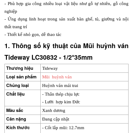
- Phù hợp gia công nhiều loại vật liệu như gỗ tự nhiên, gỗ công 
nghiệp
- Ứng dụng linh hoạt trong sản xuất bàn ghế, tủ, giường và nội 
thất trang trí
- Thiết kế nhỏ gọn, dễ thao tác
1. Thông số kỹ thuật của Mũi huỳnh ván 
Tideway LC30832 - 1/2*35mm
Thương hiệu
Tideway
Loại sản phẩm
Mũi  huỳnh ván
Chủng loại
Huỳnh ván mái trai
Chất liệu
- Thân thép chịu lực
- Lưỡi  hợp kim Đức
Màu sắc
Xanh dương
Cân nặng
Đang cập nhật
Kích thước
- Cốt lắp mũi: 12.7mm