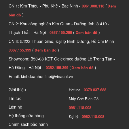
CN 1: Kim Thiều - Phù Khê - Bắc Ninh -
(
0961.008.118
Xem
)
bản đồ
CN 2: Khu công nghiệp Kim Quan - Đường tỉnh lộ 419 -
Thạch Thất - Hà Nội -
(
)
0867.155.299
Xem bản đồ
CN 3: 5/222 Thuận Giao, Đại lộ Bình Dương, Hồ Chí Minh -
(
)
0387.155.399
Xem bản đồ
Showroom: B50-08 KĐT Geleximco đường Lê Trọng Tấn -
Hà Đông - Hà Nội -
(
)
0352.155.399
Xem bản đồ
Email: kinhdoanhonline@vinachi.vn
Giới thiệu
Hotline :
0379.837.688
Tin tức
Máy Chế Biến Gỗ:
Liên hệ
0981.118.008
Hệ thống cửa hàng
Đại lý:
0962.118.008
Chính sách bảo hành