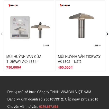
‹
›
MŨI HUỲNH VÁN CỬA
MŨI HUỲNH VÁN TIDEWAY
TIDEWAY AC41634 -
AC1802 - 1/2*2
1/2*86.7MM
750,000₫
460,000₫
Đơn vị chủ sở hữu: Công ty TNHH VINACHI VIỆT NAM
Đăng ký kinh doanh số
2301053312. Cấp ngày 27/09/2018
Chuyên viên tư vấn:
0379.837.688