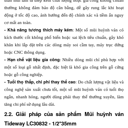
thân mũi làm từ thép kém chất lượng hoặc gia công không chuẩn 
thường không đảm bảo độ cân bằng, dễ gây rung lắc khi hoạt 
động ở tốc độ cao, ảnh hưởng đến độ chính xác và tiềm ẩn nguy 
cơ mất an toàn.
- Khả năng tương thích máy kém
: Một số mũi huỳnh ván có 
kích thước cốt không phổ biến hoặc sai lệch tiêu chuẩn, gây khó 
khăn khi lắp đặt trên các dòng máy soi cầm tay, máy trục đứng 
hoặc CNC thông dụng.
- Hạn chế vật liệu gia công
: Nhiều dòng mũi chỉ phù hợp với 
một số loại gỗ nhất định, đặc biệt là khó gia công trên gỗ cứng 
hoặc gỗ công nghiệp.
- Tuổi thọ thấp, chi phí thay thế cao
: Do chất lượng vật liệu và 
công nghệ sản xuất chưa tốt, một số mũi huỳnh ván có tuổi thọ 
ngắn, nhanh hỏng, người dùng phải thay thế thường xuyên, làm 
tăng chi phí sử dụng lâu dài.
2.2. Giải pháp của sản phẩm Mũi huỳnh ván 
Tideway LC30832 - 1/2*35mm