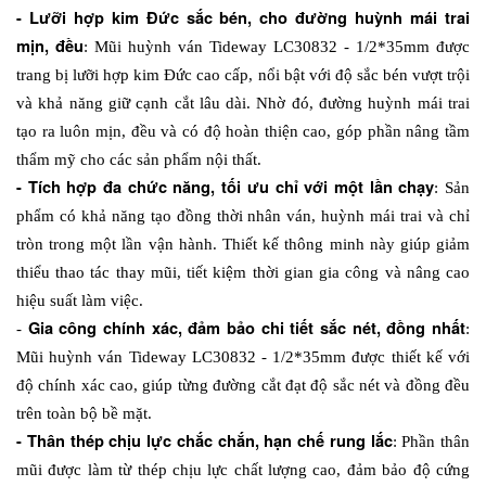
- Lưỡi hợp kim Đức sắc bén, cho đường huỳnh mái trai 
mịn, đều
: Mũi huỳnh ván Tideway LC30832 - 1/2*35mm được 
trang bị lưỡi hợp kim Đức cao cấp, nổi bật với độ sắc bén vượt trội 
và khả năng giữ cạnh cắt lâu dài. Nhờ đó, đường huỳnh mái trai 
tạo ra luôn mịn, đều và có độ hoàn thiện cao, góp phần nâng tầm 
thẩm mỹ cho các sản phẩm nội thất.
- Tích hợp đa chức năng, tối ưu chỉ với một lần chạy
: Sản 
phẩm có khả năng tạo đồng thời nhân ván, huỳnh mái trai và chỉ 
tròn trong một lần vận hành. Thiết kế thông minh này giúp giảm 
thiểu thao tác thay mũi, tiết kiệm thời gian gia công và nâng cao 
hiệu suất làm việc.
 Gia công chính xác, đảm bảo chi tiết sắc nét, đồng nhất
-
: 
Mũi huỳnh ván Tideway LC30832 - 1/2*35mm được thiết kế với 
độ chính xác cao, giúp từng đường cắt đạt độ sắc nét và đồng đều 
trên toàn bộ bề mặt.
- Thân thép chịu lực chắc chắn, hạn chế rung lắc
: Phần thân 
mũi được làm từ thép chịu lực chất lượng cao, đảm bảo độ cứng 