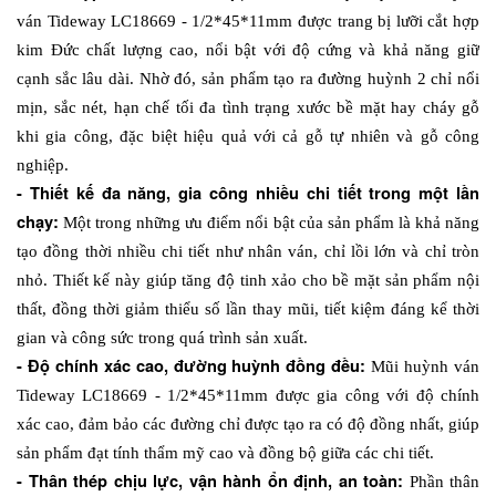
ván Tideway LC18669 - 1/2*45*11mm được trang bị lưỡi cắt hợp 
kim Đức chất lượng cao, nổi bật với độ cứng và khả năng giữ 
cạnh sắc lâu dài. Nhờ đó, sản phẩm tạo ra đường huỳnh 2 chỉ nổi 
mịn, sắc nét, hạn chế tối đa tình trạng xước bề mặt hay cháy gỗ 
khi gia công, đặc biệt hiệu quả với cả gỗ tự nhiên và gỗ công 
nghiệp.
- Thiết kế đa năng, gia công nhiều chi tiết trong một lần 
chạy: 
Một trong những ưu điểm nổi bật của sản phẩm là khả năng 
tạo đồng thời nhiều chi tiết như nhân ván, chỉ lồi lớn và chỉ tròn 
nhỏ. Thiết kế này giúp tăng độ tinh xảo cho bề mặt sản phẩm nội 
thất, đồng thời giảm thiểu số lần thay mũi, tiết kiệm đáng kể thời 
gian và công sức trong quá trình sản xuất.
- Độ chính xác cao, đường huỳnh đồng đều: 
Mũi huỳnh ván 
Tideway LC18669 - 1/2*45*11mm được gia công với độ chính 
xác cao, đảm bảo các đường chỉ được tạo ra có độ đồng nhất, giúp 
sản phẩm đạt tính thẩm mỹ cao và đồng bộ giữa các chi tiết.
- Thân thép chịu lực, vận hành ổn định, an toàn: 
Phần thân 