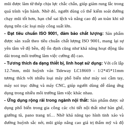
mũi được làm từ thép chịu lực chắc chắn, giúp giảm rung lắc trong 
quá trình vận hành. Nhờ đó, người dùng có thể kiểm soát đường 
chạy mũi tốt hơn, hạn chế sai lệch và nâng cao độ an toàn khi sử 
dụng trên các loại máy công suất lớn.
- Đạt tiêu chuẩn ISO 9001, đảm bảo chất lượng: 
Sản phẩm 
được sản xuất theo tiêu chuẩn chất lượng ISO 9001, mang lại sự 
yên tâm về độ bền, độ ổn định cũng như khả năng hoạt động lâu 
dài trong môi trường làm việc cường độ cao.
- Tương thích đa dạng thiết bị, linh hoạt sử dụng: 
Với cốt lắp 
12.7mm, mũi huỳnh ván Tideway LC18669 - 1/2*45*11mm 
tương thích với nhiều loại máy phổ biến như máy soi cầm tay, 
máy soi trục đứng và máy CNC, giúp người dùng dễ dàng ứng 
dụng trong nhiều môi trường làm việc khác nhau.
- Ứng dụng rộng rãi trong ngành nội thất: 
Sản phẩm được sử 
dụng phổ biến trong gia công các chi tiết nội thất như bàn ghế, 
giường tủ, pano trang trí… Nhờ khả năng tạo hình tinh xảo và 
đường huỳnh sắc nét, mũi giúp nâng cao giá trị thẩm mỹ và độ 