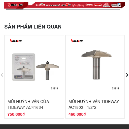
SẢN PHẨM LIÊN QUAN
‹
›
MŨI HUỲNH VÁN CỬA
MŨI HUỲNH VÁN TIDEWAY
TIDEWAY AC41634 -
AC1802 - 1/2*2
1/2*86.7MM
750,000₫
460,000₫