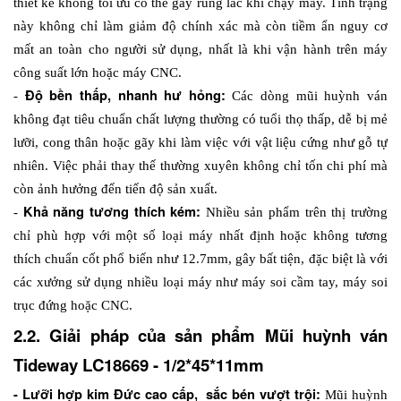
thiết kế không tối ưu có thể gây rung lắc khi chạy máy. Tình trạng 
này không chỉ làm giảm độ chính xác mà còn tiềm ẩn nguy cơ 
mất an toàn cho người sử dụng, nhất là khi vận hành trên máy 
công suất lớn hoặc máy CNC.
Độ bền thấp, nhanh hư hỏng:
- 
 Các dòng mũi huỳnh ván 
không đạt tiêu chuẩn chất lượng thường có tuổi thọ thấp, dễ bị mẻ 
lưỡi, cong thân hoặc gãy khi làm việc với vật liệu cứng như gỗ tự 
nhiên. Việc phải thay thế thường xuyên không chỉ tốn chi phí mà 
còn ảnh hưởng đến tiến độ sản xuất.
Khả năng tương thích kém: 
- 
Nhiều sản phẩm trên thị trường 
chỉ phù hợp với một số loại máy nhất định hoặc không tương 
thích chuẩn cốt phổ biến như 12.7mm, gây bất tiện, đặc biệt là với 
các xưởng sử dụng nhiều loại máy như máy soi cầm tay, máy soi 
trục đứng hoặc CNC.
2.2. Giải pháp của sản phẩm Mũi huỳnh ván 
Tideway LC18669 - 1/2*45*11mm
- Lưỡi hợp kim Đức cao cấp,  sắc bén vượt trội: 
Mũi huỳnh 