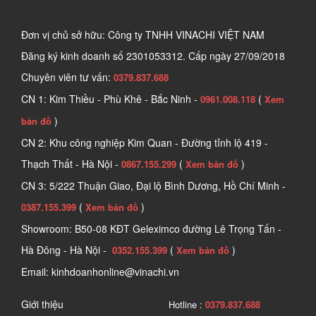
Đơn vị chủ sở hữu: Công ty TNHH VINACHI VIỆT NAM
Đăng ký kinh doanh số
2301053312. Cấp ngày 27/09/2018
Chuyên viên tư vấn:
0379.837.688
CN 1: Kim Thiều - Phù Khê - Bắc Ninh -
(
0961.008.118
Xem
)
bản đồ
CN 2: Khu công nghiệp Kim Quan - Đường tỉnh lộ 419 -
Thạch Thất - Hà Nội -
(
)
0867.155.299
Xem bản đồ
CN 3: 5/222 Thuận Giao, Đại lộ Bình Dương, Hồ Chí Minh -
(
)
0387.155.399
Xem bản đồ
Showroom: B50-08 KĐT Geleximco đường Lê Trọng Tấn -
Hà Đông - Hà Nội -
(
)
0352.155.399
Xem bản đồ
Email: kinhdoanhonline@vinachi.vn
Giới thiệu
Hotline :
0379.837.688