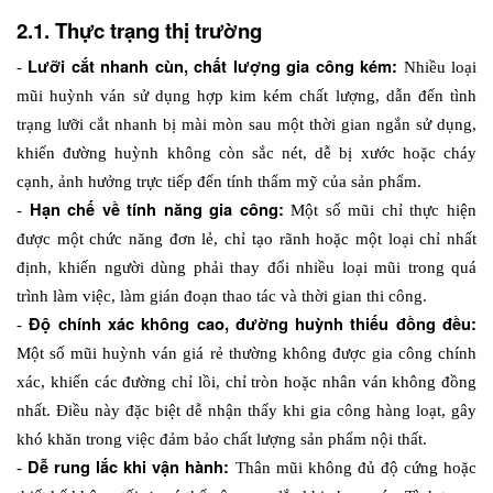
2.1. Thực trạng thị trường
Lưỡi cắt nhanh cùn, chất lượng gia công kém: 
- 
Nhiều loại 
mũi huỳnh ván sử dụng hợp kim kém chất lượng, dẫn đến tình 
trạng lưỡi cắt nhanh bị mài mòn sau một thời gian ngắn sử dụng, 
khiến đường huỳnh không còn sắc nét, dễ bị xước hoặc cháy 
cạnh, ảnh hưởng trực tiếp đến tính thẩm mỹ của sản phẩm. 
Hạn chế về tính năng gia công: 
- 
Một số mũi chỉ thực hiện 
được một chức năng đơn lẻ, chỉ tạo rãnh hoặc một loại chỉ nhất 
định, khiến người dùng phải thay đổi nhiều loại mũi trong quá 
trình làm việc, làm gián đoạn thao tác và thời gian thi công.
Độ chính xác không cao, đường huỳnh thiếu đồng đều:
- 
Một số mũi huỳnh ván giá rẻ thường không được gia công chính 
xác, khiến các đường chỉ lồi, chỉ tròn hoặc nhân ván không đồng 
nhất. Điều này đặc biệt dễ nhận thấy khi gia công hàng loạt, gây 
khó khăn trong việc đảm bảo chất lượng sản phẩm nội thất.
Dễ rung lắc khi vận hành: 
- 
Thân mũi không đủ độ cứng hoặc 