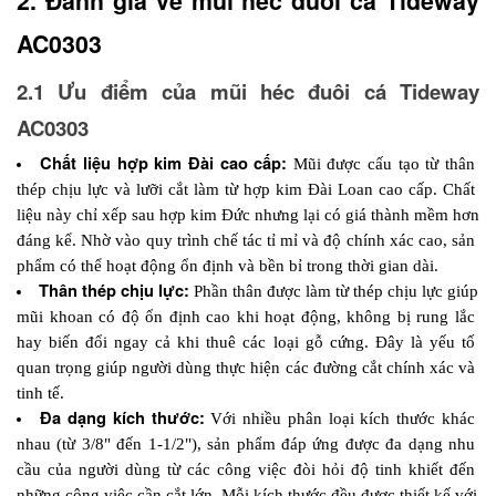
2. Đánh giá về mũi héc đuôi cá Tideway 
AC0303
2.1 Ưu điểm của mũi héc đuôi cá Tideway 
AC0303
Chất liệu hợp kim Đài cao cấp:
 Mũi được cấu tạo từ thân 
thép chịu lực và lưỡi cắt làm từ hợp kim Đài Loan cao cấp. Chất 
liệu này chỉ xếp sau hợp kim Đức nhưng lại có giá thành mềm hơn 
đáng kể. Nhờ vào quy trình chế tác tỉ mỉ và độ chính xác cao, sản 
phẩm có thể hoạt động ổn định và bền bỉ trong thời gian dài.
Thân thép chịu lực:
 Phần thân được làm từ thép chịu lực giúp 
mũi khoan có độ ổn định cao khi hoạt động, không bị rung lắc 
hay biến đổi ngay cả khi thuê các loại gỗ cứng. Đây là yếu tố 
quan trọng giúp người dùng thực hiện các đường cắt chính xác và 
tinh tế.
Đa dạng kích thước:
 Với nhiều phân loại kích thước khác 
nhau (từ 3/8" đến 1-1/2"), sản phẩm đáp ứng được đa dạng nhu 
cầu của người dùng từ các công việc đòi hỏi độ tinh khiết đến 
những công việc cần cắt lớn. Mỗi kích thước đều được thiết kế với 