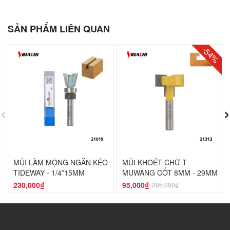
SẢN PHẨM LIÊN QUAN
-54%
‹
›
MŨI LÀM MỘNG NGĂN KÉO
MŨI KHOÉT CHỮ T
TIDEWAY - 1/4*15MM
MUWANG CỐT 8MM - 29MM
230,000₫
95,000₫
205,000₫