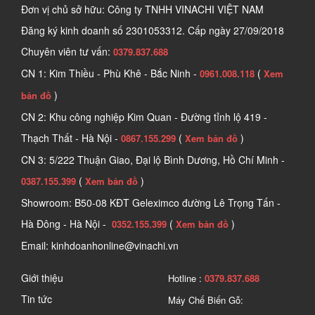
Đơn vị chủ sở hữu: Công ty TNHH VINACHI VIỆT NAM
Đăng ký kinh doanh số
2301053312. Cấp ngày 27/09/2018
Chuyên viên tư vấn:
0379.837.688
CN 1: Kim Thiều - Phù Khê - Bắc Ninh -
(
0961.008.118
Xem
)
bản đồ
CN 2: Khu công nghiệp Kim Quan - Đường tỉnh lộ 419 -
Thạch Thất - Hà Nội -
(
)
0867.155.299
Xem bản đồ
CN 3: 5/222 Thuận Giao, Đại lộ Bình Dương, Hồ Chí Minh -
(
)
0387.155.399
Xem bản đồ
Showroom: B50-08 KĐT Geleximco đường Lê Trọng Tấn -
Hà Đông - Hà Nội -
(
)
0352.155.399
Xem bản đồ
Email: kinhdoanhonline@vinachi.vn
Giới thiệu
Hotline :
0379.837.688
Tin tức
Máy Chế Biến Gỗ: