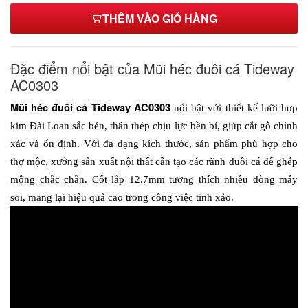
THÊM VÀO GIỎ HÀNG
1/2*1-1/4
390,000₫
Đặc điểm nổi bật của Mũi héc đuôi cá Tideway
AC0303
Mũi héc đuôi cá Tideway AC0303
 nổi bật với thiết kế lưỡi hợp 
kim Đài Loan sắc bén, thân thép chịu lực bền bỉ, giúp cắt gỗ chính 
xác và ổn định. Với đa dạng kích thước, sản phẩm phù hợp cho 
thợ mộc, xưởng sản xuất nội thất cần tạo các rãnh đuôi cá để ghép 
mộng chắc chắn. Cốt lắp 12.7mm tương thích nhiều dòng máy 
soi, mang lại hiệu quả cao trong công việc tinh xảo.