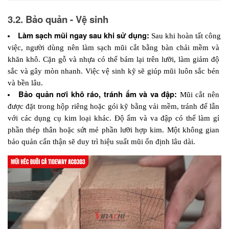
3.2. Bảo quản - Vệ sinh
Làm sạch mũi ngay sau khi sử dụng:
 Sau khi hoàn tất công 
việc, người dùng nên làm sạch mũi cắt bằng bàn chải mềm và 
khăn khô. Cặn gỗ và nhựa có thể bám lại trên lưỡi, làm giảm độ 
sắc và gây mòn nhanh. Việc vệ sinh kỹ sẽ giúp mũi luôn sắc bén 
và bền lâu.
Bảo quản nơi khô ráo, tránh ẩm và va đập:
 Mũi cắt nên 
được đặt trong hộp riêng hoặc gói kỹ bằng vải mềm, tránh để lẫn 
với các dụng cụ kim loại khác. Độ ẩm và va đập có thể làm gỉ 
phần thép thân hoặc sứt mẻ phần lưỡi hợp kim. Một không gian 
bảo quản cẩn thận sẽ duy trì hiệu suất mũi ổn định lâu dài.