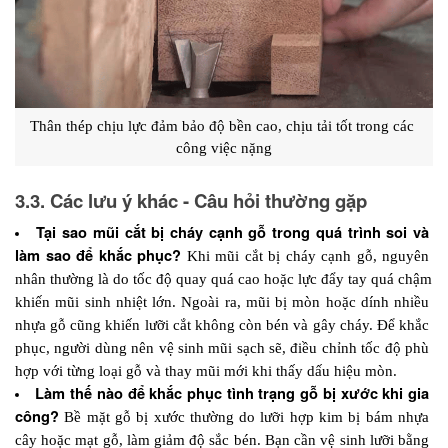
Thân thép chịu lực đảm bảo độ bền cao, chịu tải tốt trong các 
công việc nặng
3.3. Các lưu ý khác - Câu hỏi thường gặp
Tại sao mũi cắt bị cháy cạnh gỗ trong quá trình soi và 
làm sao để khắc phục?
 Khi mũi cắt bị cháy cạnh gỗ, nguyên 
nhân thường là do tốc độ quay quá cao hoặc lực đẩy tay quá chậm 
khiến mũi sinh nhiệt lớn. Ngoài ra, mũi bị mòn hoặc dính nhiều 
nhựa gỗ cũng khiến lưỡi cắt không còn bén và gây cháy. Để khắc 
phục, người dùng nên vệ sinh mũi sạch sẽ, điều chỉnh tốc độ phù 
hợp với từng loại gỗ và thay mũi mới khi thấy dấu hiệu mòn.
Làm thế nào để khắc phục tình trạng gỗ bị xước khi gia 
công?
 Bề mặt gỗ bị xước thường do lưỡi hợp kim bị bám nhựa 
cây hoặc mạt gỗ, làm giảm độ sắc bén. Bạn cần vệ sinh lưỡi bằng 