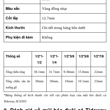
Màu sắc
Vàng đồng nhạt
Cốt lắp
12.7mm
Kích thước
Chi tiết trong bảng bên dưới
Phụ kiện đi kèm
Không
Thông số
1/2*1-
1/2*1-
1/2*3/8
1/2*5/8
1/2*7/8
1/2
1/4
36.1mm
31.7mm
9.38mm
15.8mm
22mm
Tổng chiều rộng
30mm
30mm,
10mm
16.1mm
23mm
Tổng chiều sâu ăn 
xuống gỗ
*Bảng thông số kích thước chi tiết các phân loại của mũi héc đuôi cá 
Tideway AC0303