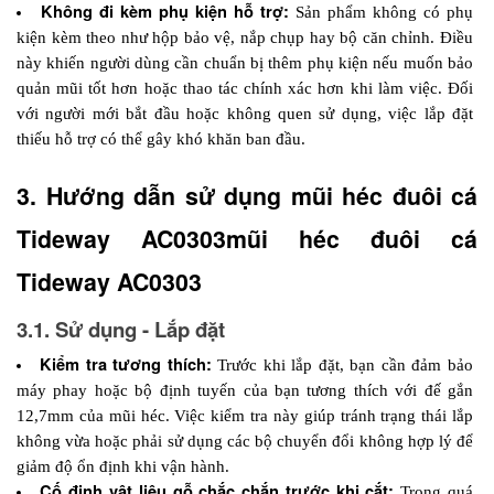
Không đi kèm phụ kiện hỗ trợ:
 Sản phẩm không có phụ 
kiện kèm theo như hộp bảo vệ, nắp chụp hay bộ căn chỉnh. Điều 
này khiến người dùng cần chuẩn bị thêm phụ kiện nếu muốn bảo 
quản mũi tốt hơn hoặc thao tác chính xác hơn khi làm việc. Đối 
với người mới bắt đầu hoặc không quen sử dụng, việc lắp đặt 
thiếu hỗ trợ có thể gây khó khăn ban đầu.
3. Hướng dẫn sử dụng mũi héc đuôi cá 
Tideway AC0303mũi héc đuôi cá 
Tideway AC0303
3.1. Sử dụng - Lắp đặt
Kiểm tra tương thích:
 Trước khi lắp đặt, bạn cần đảm bảo 
máy phay hoặc bộ định tuyến của bạn tương thích với đế gắn 
12,7mm của mũi héc. Việc kiểm tra này giúp tránh trạng thái lắp 
không vừa hoặc phải sử dụng các bộ chuyển đổi không hợp lý để 
giảm độ ổn định khi vận hành.
Cố định vật liệu gỗ chắc chắn trước khi cắt:
 Trong quá 