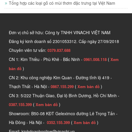
Tổng hợp các loại gỗ có mùi thơm đặc trưng tại Việt Nam
Đơn vị chủ sở hữu: Công ty TNHH VINACHI VIỆT NAM
Đăng ký kinh doanh số
2301053312. Cấp ngày 27/09/2018
Chuyên viên tư vấn:
0379.837.688
CN 1: Kim Thiều - Phù Khê - Bắc Ninh -
(
0961.008.118
Xem
)
bản đồ
CN 2: Khu công nghiệp Kim Quan - Đường tỉnh lộ 419 -
Thạch Thất - Hà Nội -
(
)
0867.155.299
Xem bản đồ
CN 3: 5/222 Thuận Giao, Đại lộ Bình Dương, Hồ Chí Minh -
(
)
0387.155.399
Xem bản đồ
Showroom: B50-08 KĐT Geleximco đường Lê Trọng Tấn -
Hà Đông - Hà Nội -
(
)
0352.155.399
Xem bản đồ
Email: kinhdoanhonline@vinachi.vn