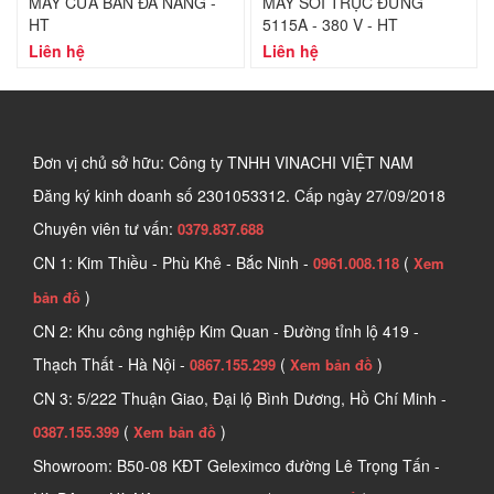
MÁY CƯA BÀN ĐA NĂNG -
MÁY SOI TRỤC ĐỨNG
HT
5115A - 380 V - HT
Liên hệ
Liên hệ
Đơn vị chủ sở hữu: Công ty TNHH VINACHI VIỆT NAM
Đăng ký kinh doanh số
2301053312. Cấp ngày 27/09/2018
Chuyên viên tư vấn:
0379.837.688
CN 1: Kim Thiều - Phù Khê - Bắc Ninh -
(
0961.008.118
Xem
)
bản đồ
CN 2: Khu công nghiệp Kim Quan - Đường tỉnh lộ 419 -
Thạch Thất - Hà Nội -
(
)
0867.155.299
Xem bản đồ
CN 3: 5/222 Thuận Giao, Đại lộ Bình Dương, Hồ Chí Minh -
(
)
0387.155.399
Xem bản đồ
Showroom: B50-08 KĐT Geleximco đường Lê Trọng Tấn -