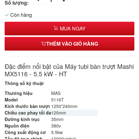
Số lượng:
Còn hàng
MUA NGAY
THÊM VÀO GIỎ HÀNG
Đặc điểm nổi bật của Máy tubi bàn trượt Mashi
MX5116 - 5.5 kW - HT
Thông số kỹ thuật
Thương hiệu
MAS
Model
5116T
Kích thước bàn trượt
1250*240mm
Chiều cao phay tối đa
120mm
Đường kính trục
35mm
Nguồn điện
380v
Công xuất động cơ
5.5kw
Tốc độ trục chính
10000v/phút