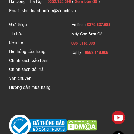
Hà Đông - Hà Nội -
(
)
0352.155.399
Xem bản đồ
Email: kinhdoanhonline@vinachi.vn
Giới thiệu
Hotline :
0379.837.688
Tin tức
Máy Chế Biến Gỗ:
Liên hệ
0981.118.008
Hệ thống cửa hàng
Đại lý:
0962.118.008
Chính sách bảo hành
Chính sách đổi trả
Vận chuyển
Hướng dẫn mua hàng