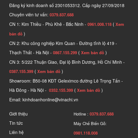
Đăng ký kinh doanh số
2301053312. Cấp ngày 27/09/2018
Chuyên viên tư vấn:
0379.837.688
CN 1: Kim Thiều - Phù Khê - Bắc Ninh -
(
0961.008.118
Xem
)
bản đồ
CN 2: Khu công nghiệp Kim Quan - Đường tỉnh lộ 419 -
Thạch Thất - Hà Nội -
(
)
0867.155.299
Xem bản đồ
CN 3: 5/222 Thuận Giao, Đại lộ Bình Dương, Hồ Chí Minh -
(
)
0387.155.399
Xem bản đồ
Showroom: B50-08 KĐT Geleximco đường Lê Trọng Tấn -
Hà Đông - Hà Nội -
(
)
0352.155.399
Xem bản đồ
Email: kinhdoanhonline@vinachi.vn
Giới thiệu
Hotline :
0379.837.688
Tin tức
Máy Chế Biến Gỗ:
Liên hệ
0981.118.008