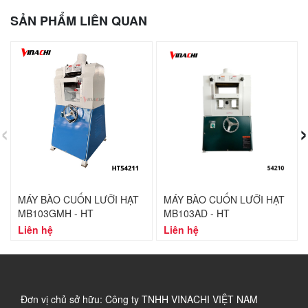
SẢN PHẨM LIÊN QUAN
‹
›
MÁY BÀO CUỐN LƯỠI HẠT
MÁY BÀO CUỐN LƯỠI HẠT
MB103GMH - HT
MB103AD - HT
Liên hệ
Liên hệ
Đơn vị chủ sở hữu: Công ty TNHH VINACHI VIỆT NAM