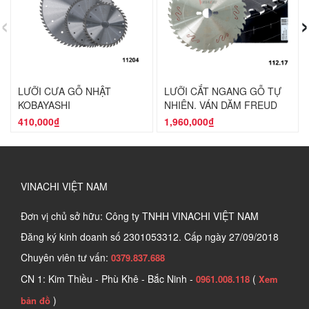
‹
›
LƯỠI CƯA GỖ NHẬT
LƯỠI CẮT NGANG GỖ TỰ
KOBAYASHI
NHIÊN, VÁN DĂM FREUD
LU1H1100 - 300*2.8*30*72T
410,000₫
1,960,000₫
VINACHI VIỆT NAM
Đơn vị chủ sở hữu: Công ty TNHH VINACHI VIỆT NAM
Đăng ký kinh doanh số
2301053312. Cấp ngày 27/09/2018
Chuyên viên tư vấn:
0379.837.688
CN 1: Kim Thiều - Phù Khê - Bắc Ninh -
(
0961.008.118
Xem
)
bản đồ