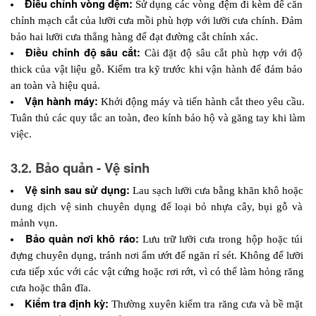
Điều chỉnh vòng đệm:
Sử dụng các vòng đệm đi kèm để căn 
chỉnh mạch cắt của lưỡi cưa mồi phù hợp với lưỡi cưa chính. Đảm 
bảo hai lưỡi cưa thẳng hàng để đạt đường cắt chính xác.
Điều chỉnh độ sâu cắt: 
Cài đặt độ sâu cắt phù hợp với độ 
thick của vật liệu gỗ. Kiểm tra kỹ trước khi vận hành để đảm bảo 
an toàn và hiệu quả.
Vận hành máy: 
Khởi động máy và tiến hành cắt theo yêu cầu. 
Tuân thủ các quy tắc an toàn, đeo kính bảo hộ và găng tay khi làm 
việc.
3.2. Bảo quản - Vệ sinh
Vệ sinh sau sử dụng: 
Lau sạch lưỡi cưa bằng khăn khô hoặc 
dung dịch vệ sinh chuyên dụng để loại bỏ nhựa cây, bụi gỗ và 
mảnh vụn.
Bảo quản nơi khô ráo: 
Lưu trữ lưỡi cưa trong hộp hoặc túi 
đựng chuyên dụng, tránh nơi ẩm ướt để ngăn rỉ sét. Không để lưỡi 
cưa tiếp xúc với các vật cứng hoặc rơi rớt, vì có thể làm hỏng răng 
cưa hoặc thân đĩa.
Kiểm tra định kỳ: 
Thường xuyên kiểm tra răng cưa và bề mặt 