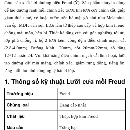
được sản xuất bởi thương hiệu Freud (Ý). Sản phẩm chuyên dùng 
để tạo đường rãnh mồi chính xác trước khi lưỡi cưa chính cắt, giúp 
giảm thiểu mẻ, xé hoặc xước trên bề mặt gỗ phủ như Melamine, 
ván ép, MDF, ván sợi. Lưỡi làm từ thép cao cấp và hợp kim Freud, 
chống mài mòn, bền bỉ. Thiết kế răng cưa với góc nghiêng tối ưu, 
lớp phủ chống rỉ, bộ 2 lưỡi kèm vòng đệm điều chỉnh mạch cắt 
(2.8-4.0mm). Đường kính 120mm, cốt 20mm/22mm, số răng 
12+12 hoặc 24. Với khả năng điều chỉnh mạch cắt linh hoạt, lưỡi 
tạo đường cắt mịn màng, chính xác, giảm rung động, tiếng ồn, 
tăng tuổi thọ nhờ công nghệ hàn 3 lớp.
1. Thông số kỹ thuật Lưỡi cưa mồi Freud
Thương hiệu
Freud
Chủng loại
Đang cập nhật
Chất liệu
Thép, hợp kim Freud
Màu sắc
Trắng bạc