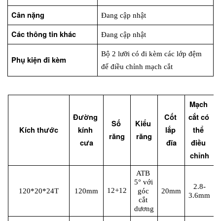
Cân nặng
Đang cập nhật
Các thông tin khác
Đang cập nhật
Bộ 2 lưỡi có đi kèm các lớp đệm 
Phụ kiện đi kèm
để điều chỉnh mạch cắt
Mạch 
Đường 
Cốt 
cắt có 
Số 
Kiểu 
G
Kích thước
kính 
lắp 
thể 
răng
răng
cưa
đĩa
điều 
chỉnh
ATB 
5° với 
2.8-
12+12
120*20*24T
120mm
góc 
20mm
3.6mm
cắt 
dương