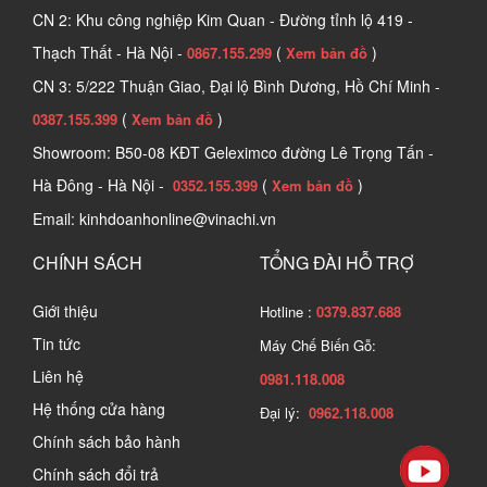
CN 2: Khu công nghiệp Kim Quan - Đường tỉnh lộ 419 -
Thạch Thất - Hà Nội -
(
)
0867.155.299
Xem bản đồ
CN 3: 5/222 Thuận Giao, Đại lộ Bình Dương, Hồ Chí Minh -
(
)
0387.155.399
Xem bản đồ
Showroom: B50-08 KĐT Geleximco đường Lê Trọng Tấn -
Hà Đông - Hà Nội -
(
)
0352.155.399
Xem bản đồ
Email: kinhdoanhonline@vinachi.vn
CHÍNH SÁCH
TỔNG ĐÀI HỖ TRỢ
Giới thiệu
Hotline :
0379.837.688
Tin tức
Máy Chế Biến Gỗ:
Liên hệ
0981.118.008
Hệ thống cửa hàng
Đại lý:
0962.118.008
Chính sách bảo hành
Chính sách đổi trả