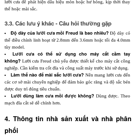
lưỡi cưa để phát hiện dấu hiệu mòn hoặc hư hỏng, kịp thời thay 
thế hoặc mài sắc.
3.3. Các lưu ý khác - Câu hỏi thường gặp
Độ dày của lưỡi cưa mồi Freud là bao nhiêu? 
Độ dày có 
thể điều chỉnh linh hoạt từ 2.8mm đến 3.6mm hoặc tối đa 4.0mm 
tùy model.
Lưỡi cưa có thể sử dụng cho máy cắt cầm tay 
không?
Lưỡi cưa Freud chủ yếu được thiết kế cho máy cắt công 
nghiệp. Cần kiểm tra cốt đĩa và công suất máy trước khi sử dụng.
Làm thế nào để mài sắc lưỡi cưa?
 Nên mang lưỡi cưa đến 
các cơ sở mài chuyên nghiệp để đảm bảo góc răng và độ sắc bén 
được duy trì đúng tiêu chuẩn.
Lưỡi dùng làm cưa mồi được không? 
Dùng được. Theo 
mạch đĩa cắt sẽ dễ chỉnh hơn.
4. Thông tin nhà sản xuất và nhà phân 
phối 