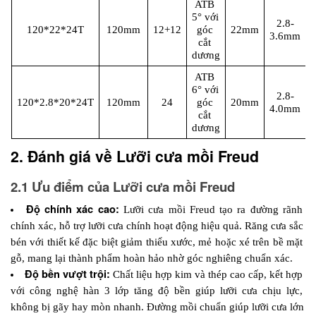
ATB 
5° với 
2.8-
120*22*24T
120mm
12+12
góc 
22mm
3.6mm
cắt 
dương
ATB 
6° với 
2.8-
120*2.8*20*24T
120mm
24
góc 
20mm
4.0mm
cắt 
dương
2. Đánh giá về Lưỡi cưa mồi Freud
2.1 Ưu điểm của Lưỡi cưa mồi Freud
Độ chính xác cao:
Lưỡi cưa mồi Freud tạo ra đường rãnh 
chính xác, hỗ trợ lưỡi cưa chính hoạt động hiệu quả. Răng cưa sắc 
bén với thiết kế đặc biệt giảm thiểu xước, mẻ hoặc xé trên bề mặt 
gỗ, mang lại thành phẩm hoàn hảo nhờ góc nghiêng chuẩn xác. 
Độ bền vượt trội: 
Chất liệu hợp kim và thép cao cấp, kết hợp 
với công nghệ hàn 3 lớp tăng độ bền giúp lưỡi cưa chịu lực, 
không bị gãy hay mòn nhanh. Đường mồi chuẩn giúp lưỡi cưa lớn 