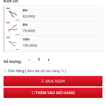
Kích cỡ:
6in
63,000₫
8in
79,000₫
10in
100,000₫
Số lượng:
Còn hàng
[
Xem địa chỉ còn hàng
]
MUA NGAY
THÊM VÀO GIỎ HÀNG