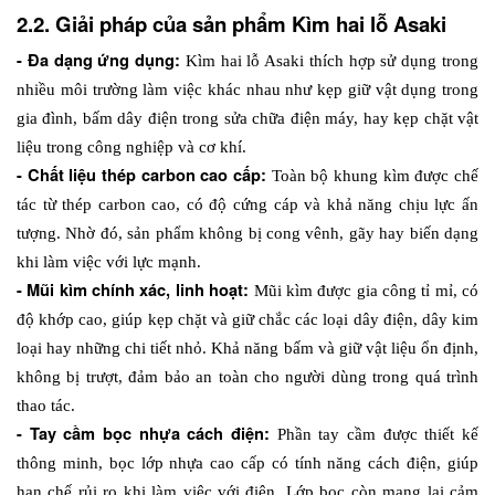
2.2. Giải pháp của sản phẩm Kìm hai lỗ Asaki
- Đa dạng ứng dụng: 
Kìm hai lỗ Asaki thích hợp sử dụng trong 
nhiều môi trường làm việc khác nhau như kẹp giữ vật dụng trong 
gia đình, bấm dây điện trong sửa chữa điện máy, hay kẹp chặt vật 
liệu trong công nghiệp và cơ khí.
- Chất liệu thép carbon cao cấp: 
Toàn bộ khung kìm được chế 
tác từ thép carbon cao, có độ cứng cáp và khả năng chịu lực ấn 
tượng. Nhờ đó, sản phẩm không bị cong vênh, gãy hay biến dạng 
khi làm việc với lực mạnh. 
- Mũi kìm chính xác, linh hoạt: 
Mũi kìm được gia công tỉ mỉ, có 
độ khớp cao, giúp kẹp chặt và giữ chắc các loại dây điện, dây kim 
loại hay những chi tiết nhỏ. Khả năng bấm và giữ vật liệu ổn định, 
không bị trượt, đảm bảo an toàn cho người dùng trong quá trình 
thao tác.
- Tay cầm bọc nhựa cách điện: 
Phần tay cầm được thiết kế 
thông minh, bọc lớp nhựa cao cấp có tính năng cách điện, giúp 
hạn chế rủi ro khi làm việc với điện. Lớp bọc còn mang lại cảm 