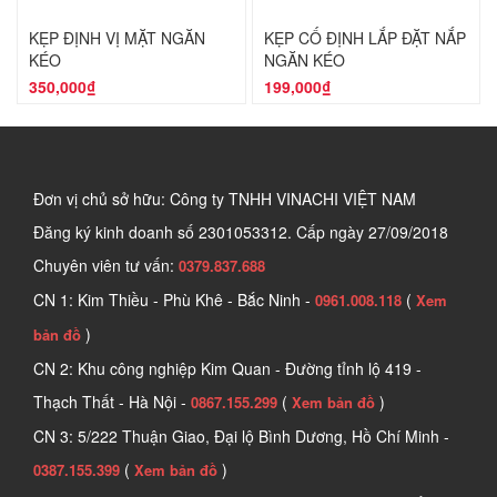
KẸP ĐỊNH VỊ MẶT NGĂN
KẸP CỐ ĐỊNH LẮP ĐẶT NẮP
KÉO
NGĂN KÉO
350,000₫
199,000₫
Đơn vị chủ sở hữu: Công ty TNHH VINACHI VIỆT NAM
Đăng ký kinh doanh số
2301053312. Cấp ngày 27/09/2018
Chuyên viên tư vấn:
0379.837.688
CN 1: Kim Thiều - Phù Khê - Bắc Ninh -
(
0961.008.118
Xem
)
bản đồ
CN 2: Khu công nghiệp Kim Quan - Đường tỉnh lộ 419 -
Thạch Thất - Hà Nội -
(
)
0867.155.299
Xem bản đồ
CN 3: 5/222 Thuận Giao, Đại lộ Bình Dương, Hồ Chí Minh -
(
)
0387.155.399
Xem bản đồ