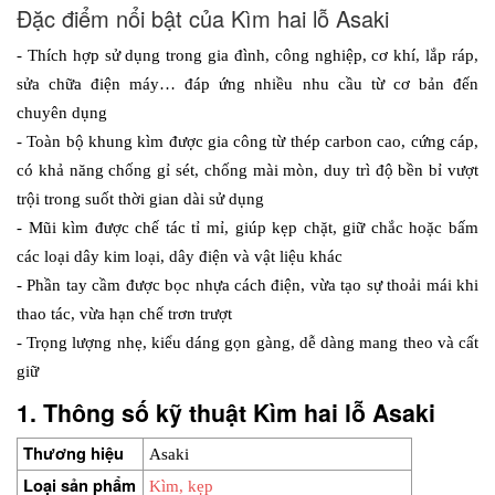
Đặc điểm nổi bật của Kìm hai lỗ Asaki
- Thích hợp sử dụng trong gia đình, công nghiệp, cơ khí, lắp ráp, 
sửa chữa điện máy… đáp ứng nhiều nhu cầu từ cơ bản đến 
chuyên dụng
- Toàn bộ khung kìm được gia công từ thép carbon cao, cứng cáp, 
có khả năng chống gỉ sét, chống mài mòn, duy trì độ bền bỉ vượt 
trội trong suốt thời gian dài sử dụng
- Mũi kìm được chế tác tỉ mỉ, giúp kẹp chặt, giữ chắc hoặc bấm 
các loại dây kim loại, dây điện và vật liệu khác
- Phần tay cầm được bọc nhựa cách điện, vừa tạo sự thoải mái khi 
thao tác, vừa hạn chế trơn trượt
- Trọng lượng nhẹ, kiểu dáng gọn gàng, dễ dàng mang theo và cất 
giữ
1. Thông số kỹ thuật Kìm hai lỗ Asaki
Thương hiệu
Asaki
Loại sản phẩm
Kìm, kẹp