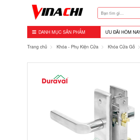
DANH MỤC SẢN PHẨM
ƯU ĐÃI HÔM NA
Dụng Cụ - Công Cụ
Trang chủ
Khóa - Phụ Kiện Cửa
Khóa Cửa Gỗ
Mũi Soi - Dao Tubi
Phụ Kiện
Máy Cầm Tay
Máy Chế Biến Gỗ
Thiết bị Dùng Hơi
Vật Tư Tiêu Hao
Khóa - Phụ Kiện Cửa