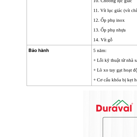
10. Choòng lục giác
11. Vít lục giác (vít chí
12. Ốp phụ inox
13. Ốp phụ nhựa
14. Vít gỗ
Bảo hành
5 năm:
+ Lỗi kỹ thuật từ nhà s
+ Lò xo tay gạt hoạt 
+ Cơ cấu khóa bị kẹt 