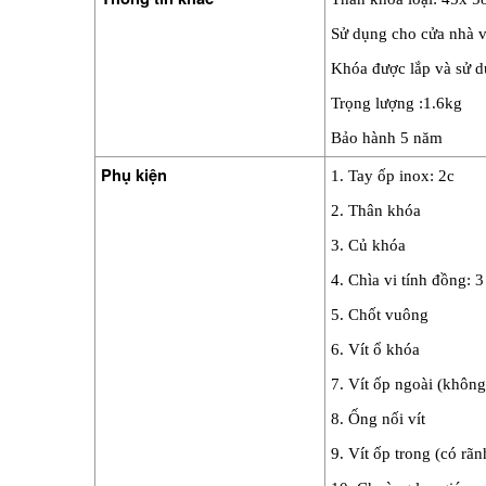
Sử dụng cho cửa nhà 
Khóa được lắp và sử d
Trọng lượng :1.6kg
Bảo hành 5 năm
Phụ kiện
1. Tay ốp inox: 2c
2. Thân khóa
3. Củ khóa 
4. Chìa vi tính đồng: 3
5. Chốt vuông
6. Vít ổ khóa
7. Vít ốp ngoài (không
8. Ống nối vít
9. Vít ốp trong (có rãn