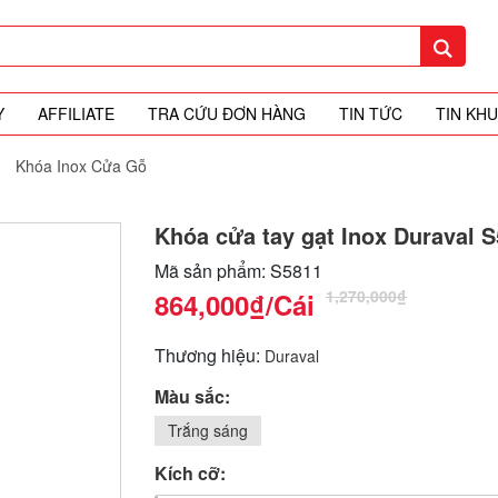
Y
AFFILIATE
TRA CỨU ĐƠN HÀNG
TIN TỨC
TIN KH
Khóa Inox Cửa Gỗ
Khóa cửa tay gạt Inox Duraval 
Mã sản phẩm: S5811
1,270,000₫
864,000₫
/Cái
Thương hiệu:
Duraval
Màu sắc:
Trắng sáng
Kích cỡ: