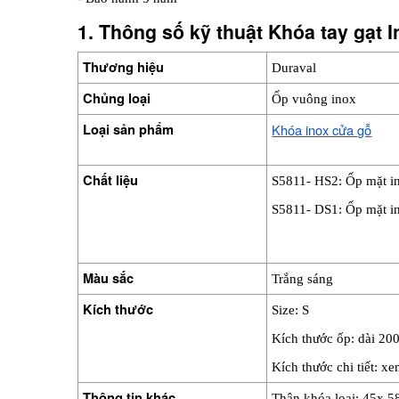
1. Thông số kỹ thuật Khóa tay gạt 
Thương hiệu
Duraval
Chủng loại
Ốp vuông inox
Loại sản phẩm 
Khóa inox cửa gỗ
Chất liệu
S5811- HS2: Ốp mặt in
S5811- DS1: Ốp mặt in
Màu sắc
Trắng sáng
Kích thước
Size: S
Kích thước ốp: dài 2
Kích thước chi tiết: x
Thông tin khác
Thân khóa loại: 45x 