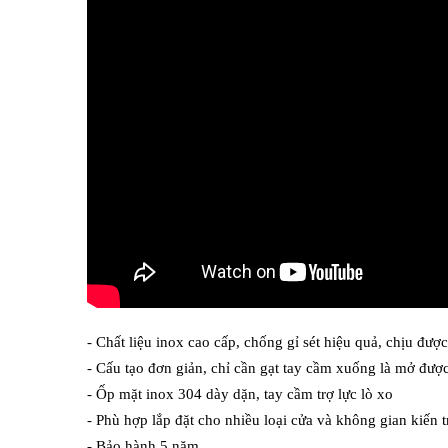
- Chất liệu inox cao cấp, chống gỉ sét hiệu quả, chịu được
- Cấu tạo đơn giản, chỉ cần gạt tay cầm xuống là mở đượ
- Ốp mặt inox 304 dày dặn, tay cầm trợ lực lò xo
- Phù hợp lắp đặt cho nhiều loại cửa và không gian kiến 
- Bảo hành 5 năm