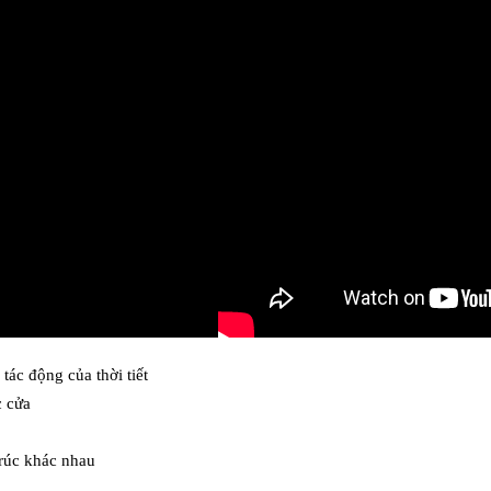
 tác động của thời tiết
c cửa
trúc khác nhau