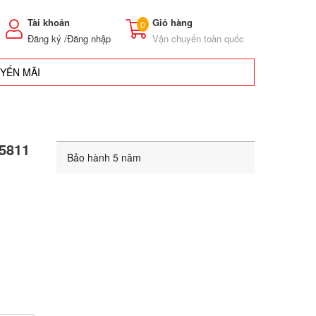
Tài khoản
Giỏ hàng
0
Đăng ký /
Đăng nhập
Vận chuyển toàn quốc
UYẾN MÃI
S5811
Bảo hành 5 năm