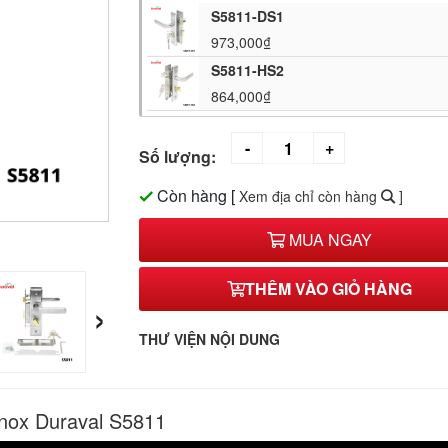
S5811-DS1
973,000₫
S5811-HS2
864,000₫
Số lượng:
Còn hàng
[
Xem địa chỉ còn hàng
]
MUA NGAY
THÊM VÀO GIỎ HÀNG
›
THƯ VIỆN NỘI DUNG
Inox Duraval S5811