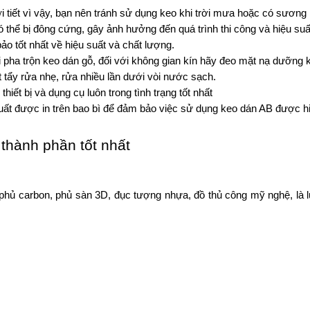
ời tiết vì vậy, bạn nên tránh sử dụng keo khi trời mưa hoặc có sương
thể bị đông cứng, gây ảnh hưởng đến quá trình thi công và hiệu suất
o tốt nhất về hiệu suất và chất lượng.
 pha trộn keo dán gỗ, đối với không gian kín hãy đeo mặt nạ dưỡng 
 tẩy rửa nhẹ, rửa nhiều lần dưới vòi nước sạch.
iết bị và dụng cụ luôn trong tình trạng tốt nhất
ất được in trên bao bì để đảm bảo việc sử dụng keo dán AB được hi
thành phần tốt nhất
ủ carbon, phủ sàn 3D, đục tượng nhựa, đồ thủ công mỹ nghệ, là lự