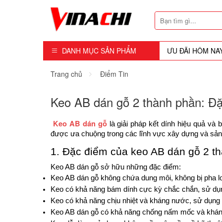
DANH MỤC SẢN PHẨM
ƯU ĐÃI HÔM NA
Dụng Cụ - Công Cụ
Trang chủ
Điểm Tin
Mũi Soi - Dao Tubi
Keo AB dán gỗ 2 thành phần: Đ
Phụ Kiện
Keo AB dán gỗ
là giải pháp kết dính hiệu quả và
Máy Cầm Tay
được ưa chuộng trong các lĩnh vực xây dựng và sản xu
1. Đặc điểm của keo AB dán gỗ 2 t
Máy Chế Biến Gỗ
Keo AB dán gỗ sở hữu những đặc điểm:
Thiết bị Dùng Hơi
Keo AB dán gỗ không chứa dung môi, không bị pha l
Keo có khả năng bám dính cực kỳ chắc chắn, sử dụng 
Vật Tư Tiêu Hao
Keo có khả năng chịu nhiệt và kháng nước, sử dụng đ
Keo AB dán gỗ có khả năng chống nấm mốc và khán
Khóa - Phụ Kiện Cửa