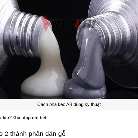
Cách pha keo AB đúng kỹ thuật
 lâu? Giải đáp chi tiết
o 2 thành phần dán gỗ