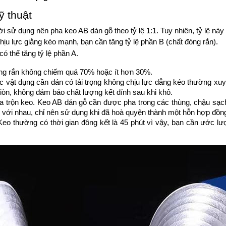
ỹ thuật
ử dụng nên pha keo AB dán gỗ theo tỷ lệ 1:1. Tuy nhiên, tỷ lệ này c
ịu lực giằng kéo mạnh, bạn cần tăng tỷ lệ phần B (chất đóng rắn). 
ó thể tăng tỷ lệ phần A. 
óng rắn không chiếm quá 70% hoặc ít hơn 30%.
c vật dụng cần dán có tải trọng không chịu lực dẳng kéo thường xuyê
 giòn, không đảm bảo chất lượng kết dính sau khi khô.
ha trộn keo. Keo AB dán gỗ cần được pha trong các thùng, chậu sạ
 với nhau, chỉ nên sử dụng khi đã hoà quyện thành một hỗn hợp đồng
 Keo thường có thời gian đông kết là 45 phút vì vậy, bạn cần ước l