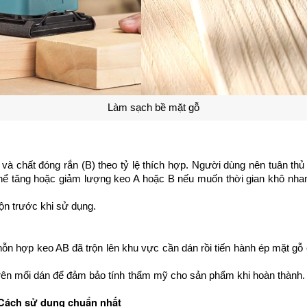
Làm sạch bề mặt gỗ
 và chất đóng rắn (B) theo tỷ lệ thích hợp. Người dùng nên tuân th
hể tăng hoặc giảm lượng keo A hoặc B nếu muốn thời gian khô nhan
ộn trước khi sử dụng. 
n hợp keo AB đã trộn lên khu vực cần dán rồi tiến hành ép mặt gỗ cò
trên mối dán để đảm bảo tính thẩm mỹ cho sản phẩm khi hoàn thành. 
Cách sử dụng chuẩn nhất