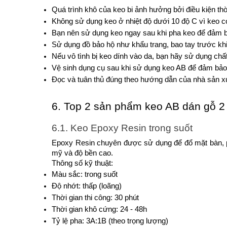
Quá trình khô của keo bi ảnh hưởng bởi điều kiện th
Không sử dụng keo ở nhiệt độ dưới 10 độ C vì keo có 
Bạn nên sử dụng keo ngay sau khi pha keo để đảm bả
Sử dụng đồ bảo hộ như khẩu trang, bao tay trước khi
Nếu vô tình bị keo dính vào da, bạn hãy sử dụng chất
Vệ sinh dụng cụ sau khi sử dụng keo AB để đảm bảo th
Đọc và tuân thủ đúng theo hướng dẫn của nhà sản xu
6. Top 2 sản phẩm keo AB dán gỗ 2 
6.1. Keo Epoxy Resin trong suốt
Epoxy Resin chuyên được sử dụng để đổ mặt bàn, ph
mỹ và độ bền cao.
Thông số kỹ thuật:
Màu sắc: trong suốt
Độ nhớt: thấp (loãng)
Thời gian thi công: 30 phút
Thời gian khô cứng: 24 - 48h
Tỷ lệ pha: 3A:1B (theo trọng lượng)