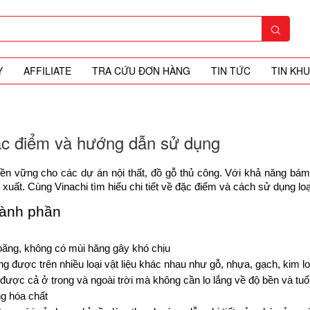
Y
AFFILIATE
TRA CỨU ĐƠN HÀNG
TIN TỨC
TIN KH
ặc điểm và hướng dẫn sử dụng
 bền vững cho các dự án nội thất, đồ gỗ thủ công. Với khả năng bá
ất. Cùng Vinachi tìm hiểu chi tiết về đặc điểm và cách sử dụng loại
hành phần
oãng, không có mùi hăng gây khó chịu 
được trên nhiều loại vật liệu khác nhau như gỗ, nhựa, gạch, kim loạ
ược cả ở trong và ngoài trời mà không cần lo lắng về độ bền và tuổi
g hóa chất