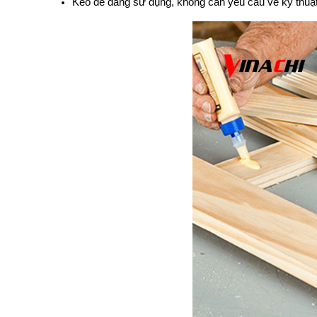
Keo dễ dàng sử dụng, không cần yêu cầu về kỹ thuật,