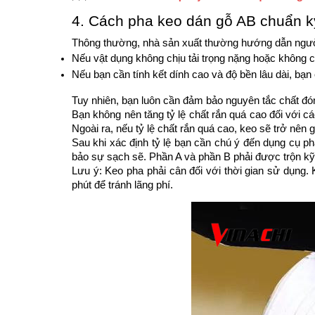
4. Cách pha keo dán gỗ AB chuẩn k
Thông thường, nhà sản xuất thường hướng dẫn người s
Nếu vật dụng không chịu tải trọng nặng hoặc không ch
Nếu bạn cần tính kết dính cao và độ bền lâu dài, bạn c
Tuy nhiên, bạn luôn cần đảm bảo nguyên tắc chất đ
Bạn không nên tăng tỷ lệ chất rắn quá cao đối với cá
Ngoài ra, nếu tỷ lệ chất rắn quá cao, keo sẽ trở nên
Sau khi xác định tỷ lệ bạn cần chú ý đến dụng cụ p
bảo sự sạch sẽ. Phần A và phần B phải được trộn kỹ
Lưu ý: Keo pha phải cân đối với thời gian sử dụng.
phút để tránh lãng phí.