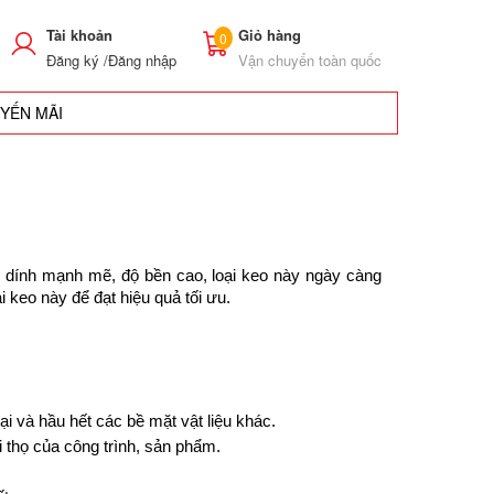
Tài khoản
Giỏ hàng
0
Đăng ký /
Đăng nhập
Vận chuyển toàn quốc
UYẾN MÃI
m dính mạnh mẽ, độ bền cao, loại keo này ngày càng 
 keo này để đạt hiệu quả tối ưu.
i và hầu hết các bề mặt vật liệu khác.
 thọ của công trình, sản phẩm.