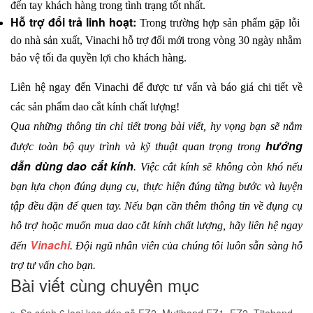
đến tay khách hàng trong tình trạng tốt nhất.
Hỗ trợ đổi trả linh hoạt: 
Trong trường hợp sản phẩm gặp lỗi 
do nhà sản xuất, Vinachi hỗ trợ đổi mới trong vòng 30 ngày nhằm 
bảo vệ tối đa quyền lợi cho khách hàng.
Liên hệ ngay đến Vinachi để được tư vấn và báo giá chi tiết về 
các sản phẩm dao cắt kính chất lượng!
Qua những thông tin chi tiết trong bài viết, hy vọng bạn sẽ nắm 
hướng 
được toàn bộ quy trình và kỹ thuật quan trọng trong 
dẫn dùng dao cắt kính
. Việc cắt kính sẽ không còn khó nếu 
bạn lựa chọn đúng dụng cụ, thực hiện đúng từng bước và luyện 
tập đều đặn để quen tay. Nếu bạn cần thêm thông tin về dụng cụ 
hỗ trợ hoặc muốn mua dao cắt kính chất lượng, hãy liên hệ ngay 
Vinachi
đến 
. Đội ngũ nhân viên của chúng tôi luôn sẵn sàng hỗ 
trợ tư vấn cho bạn.
Bài viết cùng chuyên mục
So sánh 6 loại keo dán gỗ EZ2, Mutibond EZ1, EZ2, Titebond