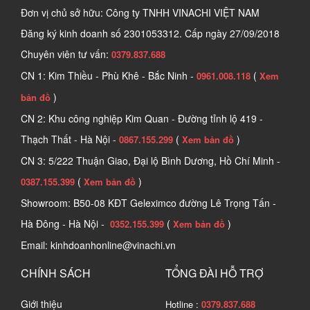
Đơn vị chủ sở hữu: Công ty TNHH VINACHI VIỆT NAM
Đăng ký kinh doanh số
2301053312. Cấp ngày 27/09/2018
Chuyên viên tư vấn:
0379.837.688
CN 1: Kim Thiều - Phù Khê - Bắc Ninh -
(
0961.008.118
Xem
)
bản đồ
CN 2: Khu công nghiệp Kim Quan - Đường tỉnh lộ 419 -
Thạch Thất - Hà Nội -
(
)
0867.155.299
Xem bản đồ
CN 3: 5/222 Thuận Giao, Đại lộ Bình Dương, Hồ Chí Minh -
(
)
0387.155.399
Xem bản đồ
Showroom: B50-08 KĐT Geleximco đường Lê Trọng Tấn -
Hà Đông - Hà Nội -
(
)
0352.155.399
Xem bản đồ
Email: kinhdoanhonline@vinachi.vn
CHÍNH SÁCH
TỔNG ĐÀI HỖ TRỢ
Giới thiệu
Hotline :
0379.837.688