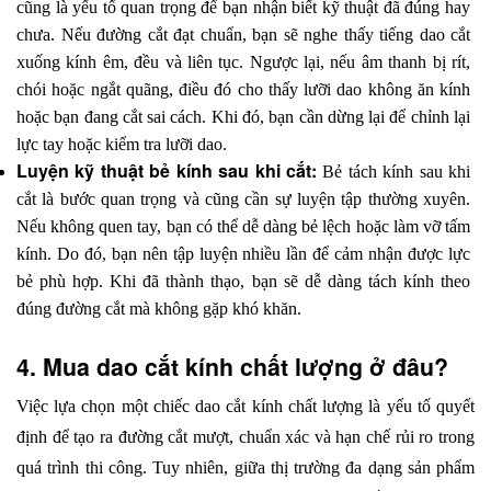
cũng là yếu tố quan trọng để bạn nhận biết kỹ thuật đã đúng hay 
chưa. Nếu đường cắt đạt chuẩn, bạn sẽ nghe thấy tiếng dao cắt 
xuống kính êm, đều và liên tục. Ngược lại, nếu âm thanh bị rít, 
chói hoặc ngắt quãng, điều đó cho thấy lưỡi dao không ăn kính 
hoặc bạn đang cắt sai cách. Khi đó, bạn cần dừng lại để chỉnh lại 
lực tay hoặc kiểm tra lưỡi dao.
Luyện kỹ thuật bẻ kính sau khi cắt: 
Bẻ tách kính sau khi 
cắt là bước quan trọng và cũng cần sự luyện tập thường xuyên. 
Nếu không quen tay, bạn có thể dễ dàng bẻ lệch hoặc làm vỡ tấm 
kính. Do đó, bạn nên tập luyện nhiều lần để cảm nhận được lực 
bẻ phù hợp. Khi đã thành thạo, bạn sẽ dễ dàng tách kính theo 
đúng đường cắt mà không gặp khó khăn.
4. Mua dao cắt kính chất lượng ở đâu?
Việc lựa chọn một chiếc dao cắt kính chất lượng là yếu tố quyết 
định để tạo ra đường cắt mượt, chuẩn xác và hạn chế rủi ro trong 
quá trình thi công. Tuy nhiên, giữa thị trường đa dạng sản phẩm 