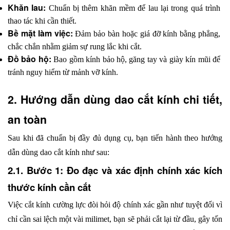
Khăn lau:
 Chuẩn bị thêm khăn mềm để lau lại trong quá trình 
thao tác khi cần thiết.
Bề mặt làm việc:
 Đảm bảo bàn hoặc giá đỡ kính bằng phẳng, 
chắc chắn nhằm giảm sự rung lắc khi cắt.
Đồ bảo hộ:
 Bao gồm kính bảo hộ, găng tay và giày kín mũi để 
tránh nguy hiểm từ mảnh vỡ kính.
2. Hướng dẫn dùng dao cắt kính chi tiết, 
an toàn
Sau khi đã chuẩn bị đầy đủ dụng cụ, bạn tiến hành theo hướng 
dẫn dùng dao cắt kính như sau:
2.1. Bước 1: Đo đạc và xác định chính xác kích 
thước kính cần cắt
Việc cắt kính cường lực đòi hỏi độ chính xác gần như tuyệt đối vì 
chỉ cần sai lệch một vài milimet, bạn sẽ phải cắt lại từ đầu, gây tốn 